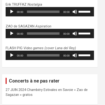
haut/bas
Erik TRUFFAZ
Nostalgia
pour
Lecteur
Utilisez
augmenter
00:00
00:00
audio
les
ou
flèches
diminuer
haut/bas
ZAO de SAGAZAN
Aspiration
le
pour
Lecteur
Utilisez
volume.
augmenter
00:00
00:00
audio
les
ou
flèches
diminuer
haut/bas
FLASH PIG
Video games (cover Lana del Rey)
le
pour
Lecteur
Utilisez
volume.
augmenter
00:00
00:00
audio
les
ou
flèches
diminuer
haut/bas
le
pour
volume.
augmenter
Concerts à ne pas rater
ou
diminuer
27 JUIN 2024 Chambéry Estivales en Savoie « Zao de
le
Sagazan » gratos
volume.