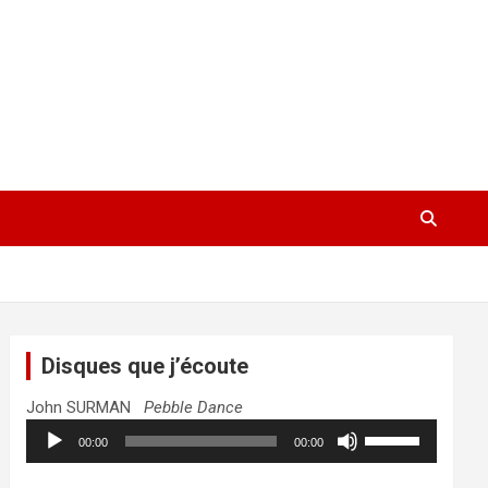
Disques que j’écoute
John SURMAN
Pebble Dance
Lecteur
Utilisez
00:00
00:00
audio
les
flèches