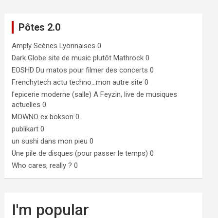
Pôtes 2.0
Amply
Scènes Lyonnaises 0
Dark Globe
site de music plutôt Mathrock 0
EOSHD
Du matos pour filmer des concerts 0
Frenchytech
actu techno…mon autre site 0
l'epicerie moderne (salle)
A Feyzin, live de musiques
actuelles 0
MOWNO ex bokson
0
publikart
0
un sushi dans mon pieu
0
Une pile de disques (pour passer le temps)
0
Who cares, really ?
0
I'm popular