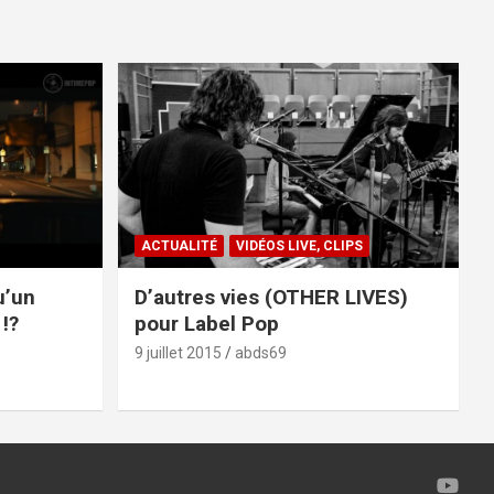
ACTUALITÉ
VIDÉOS LIVE, CLIPS
u’un
D’autres vies (OTHER LIVES)
!?
pour Label Pop
9 juillet 2015
abds69