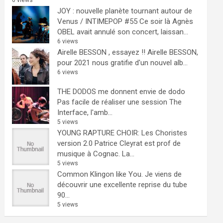
6 views
JOY : nouvelle planète tournant autour de
Venus / INTIMEPOP #55
Ce soir là Agnès
OBEL avait annulé son concert, laissan...
6 views
Airelle BESSON , essayez !!
Airelle BESSON,
pour 2021 nous gratifie d'un nouvel alb...
6 views
THE DODOS me donnent envie de dodo
Pas facile de réaliser une session The
Interface, l'amb...
5 views
YOUNG RAPTURE CHOIR: Les Choristes
version 2.0
Patrice Cleyrat est prof de
musique à Cognac. La...
5 views
Common Klingon like You.
Je viens de
découvrir une excellente reprise du tube
90...
5 views