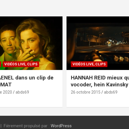
VIDÉOS LIVE, CLIPS
VIDÉOS LIVE, CLIPS
ENEL dans un clip de
HANNAH REID mieux q
OMAT
vocoder, hein Kavinsky 
e 2020
abds69
26 octobre 2015
abds69
Fièrement propulsé par :
WordPress