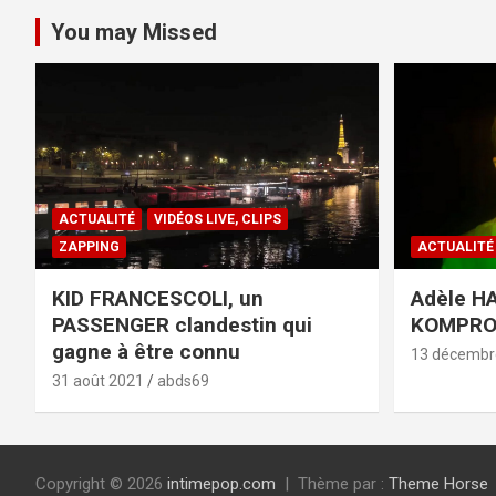
You may Missed
ACTUALITÉ
VIDÉOS LIVE, CLIPS
ZAPPING
ACTUALITÉ
KID FRANCESCOLI, un
Adèle HA
PASSENGER clandestin qui
KOMPR
gagne à être connu
13 décembr
31 août 2021
abds69
Copyright © 2026
intimepop.com
Thème par :
Theme Horse