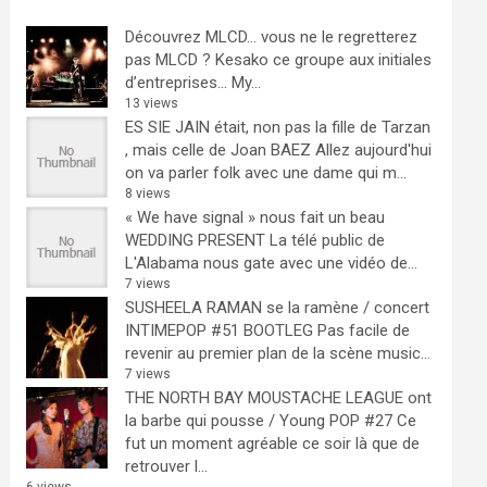
Découvrez MLCD… vous ne le regretterez
pas
MLCD ? Kesako ce groupe aux initiales
d’entreprises… My...
13 views
ES SIE JAIN était, non pas la fille de Tarzan
, mais celle de Joan BAEZ
Allez aujourd'hui
on va parler folk avec une dame qui m...
8 views
« We have signal » nous fait un beau
WEDDING PRESENT
La télé public de
L'Alabama nous gate avec une vidéo de...
7 views
SUSHEELA RAMAN se la ramène / concert
INTIMEPOP #51 BOOTLEG
Pas facile de
revenir au premier plan de la scène music...
7 views
THE NORTH BAY MOUSTACHE LEAGUE ont
la barbe qui pousse / Young POP #27
Ce
fut un moment agréable ce soir là que de
retrouver l...