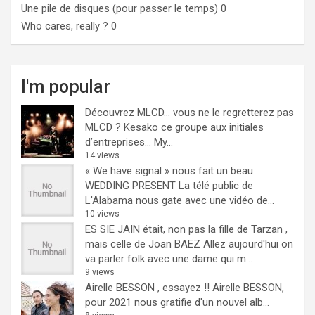
Une pile de disques (pour passer le temps)
0
Who cares, really ?
0
I'm popular
Découvrez MLCD… vous ne le regretterez pas
MLCD ? Kesako ce groupe aux initiales
d’entreprises… My...
14 views
« We have signal » nous fait un beau
WEDDING PRESENT
La télé public de
L'Alabama nous gate avec une vidéo de...
10 views
ES SIE JAIN était, non pas la fille de Tarzan ,
mais celle de Joan BAEZ
Allez aujourd'hui on
va parler folk avec une dame qui m...
9 views
Airelle BESSON , essayez !!
Airelle BESSON,
pour 2021 nous gratifie d'un nouvel alb...