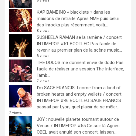
8 views
KAP BAMBINO « blacklisté » dans les
maisons de retraite
Après NME puis celui
des Inrocks plus récemment, voilà...
8 views
SUSHEELA RAMAN se la ramène / concert
INTIMEPOP #51 BOOTLEG
Pas facile de
revenir au premier plan de la scène music...
8 views
THE DODOS me donnent envie de dodo
Pas
facile de réaliser une session The Interface,
l'amb...
7 views
I’m SAGE FRANCIS, I come from a land of
broken hearts and empty wallets / concert
INTIMEPOP #46 BOOTLEG
SAGE FRANCIS
passait par Lyon; quel plaisir de se mêler...
7 views
JOY : nouvelle planète tournant autour de
Venus / INTIMEPOP #55
Ce soir là Agnès
OBEL avait annulé son concert, laissan...