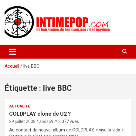
Aller
au
contenu
Un blog avec des sessions live filmées de concerts de musiques
intimepop.com
actuelles pop rock, post-rock, indé sur Lyon. rock pop concert
lyon
Accueil
live BBC
Étiquette :
live BBC
ACTUALITÉ
COLDPLAY clone de U2 ?
29 juillet 2008
abds69
// 2 077 vues
Au contact du nouvel album de COLDPLAY, « viva la vida »