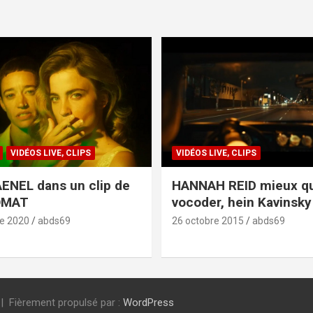
VIDÉOS LIVE, CLIPS
VIDÉOS LIVE, CLIPS
ENEL dans un clip de
HANNAH REID mieux q
OMAT
vocoder, hein Kavinsky 
e 2020
abds69
26 octobre 2015
abds69
Fièrement propulsé par :
WordPress