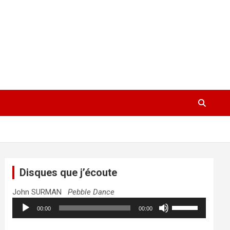
Disques que j’écoute
John SURMAN
Pebble Dance
Lecteur
Utilisez
00:00
00:00
audio
les
flèches