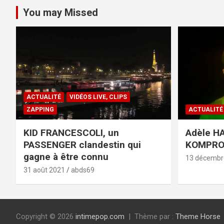
You may Missed
ACTUALITÉ
VIDÉOS LIVE, CLIPS
ZAPPING
ACTUALITÉ
KID FRANCESCOLI, un
Adèle HA
PASSENGER clandestin qui
KOMPR
gagne à être connu
13 décembr
31 août 2021
abds69
Copyright © 2026
intimepop.com
Thème par :
Theme Horse