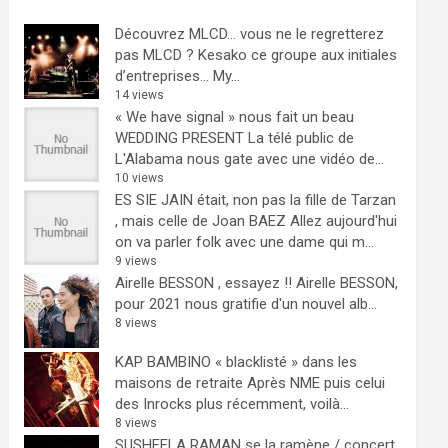
Découvrez MLCD… vous ne le regretterez
pas
MLCD ? Kesako ce groupe aux initiales
d’entreprises… My...
14 views
« We have signal » nous fait un beau
WEDDING PRESENT
La télé public de
L'Alabama nous gate avec une vidéo de...
10 views
ES SIE JAIN était, non pas la fille de Tarzan
, mais celle de Joan BAEZ
Allez aujourd'hui
on va parler folk avec une dame qui m...
9 views
Airelle BESSON , essayez !!
Airelle BESSON,
pour 2021 nous gratifie d'un nouvel alb...
8 views
KAP BAMBINO « blacklisté » dans les
maisons de retraite
Après NME puis celui
des Inrocks plus récemment, voilà...
8 views
SUSHEELA RAMAN se la ramène / concert