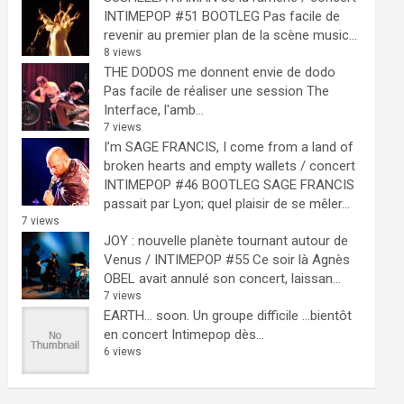
INTIMEPOP #51 BOOTLEG
Pas facile de
revenir au premier plan de la scène music...
8 views
THE DODOS me donnent envie de dodo
Pas facile de réaliser une session The
Interface, l'amb...
7 views
I’m SAGE FRANCIS, I come from a land of
broken hearts and empty wallets / concert
INTIMEPOP #46 BOOTLEG
SAGE FRANCIS
passait par Lyon; quel plaisir de se mêler...
7 views
JOY : nouvelle planète tournant autour de
Venus / INTIMEPOP #55
Ce soir là Agnès
OBEL avait annulé son concert, laissan...
7 views
EARTH… soon.
Un groupe difficile ...bientôt
en concert Intimepop dès...
6 views