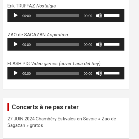
haut/bas
Erik TRUFFAZ
Nostalgia
pour
Lecteur
Utilisez
augmenter
00:00
00:00
audio
les
ou
flèches
diminuer
haut/bas
ZAO de SAGAZAN
Aspiration
le
pour
Lecteur
Utilisez
volume.
augmenter
00:00
00:00
audio
les
ou
flèches
diminuer
haut/bas
FLASH PIG
Video games (cover Lana del Rey)
le
pour
Lecteur
Utilisez
volume.
augmenter
00:00
00:00
audio
les
ou
flèches
diminuer
haut/bas
le
pour
volume.
augmenter
Concerts à ne pas rater
ou
diminuer
27 JUIN 2024 Chambéry Estivales en Savoie « Zao de
le
Sagazan » gratos
volume.