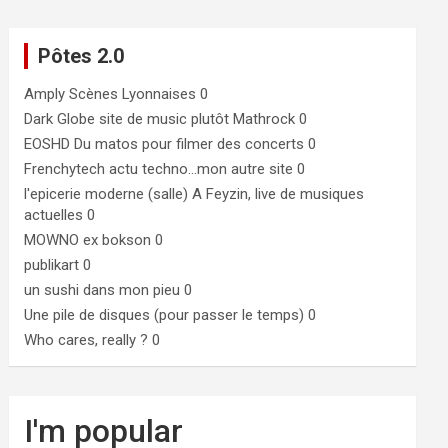
Pôtes 2.0
Amply
Scènes Lyonnaises 0
Dark Globe
site de music plutôt Mathrock 0
EOSHD
Du matos pour filmer des concerts 0
Frenchytech
actu techno…mon autre site 0
l'epicerie moderne (salle)
A Feyzin, live de musiques
actuelles 0
MOWNO ex bokson
0
publikart
0
un sushi dans mon pieu
0
Une pile de disques (pour passer le temps)
0
Who cares, really ?
0
I'm popular