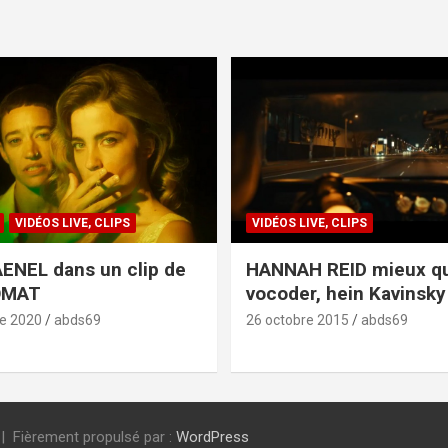
VIDÉOS LIVE, CLIPS
VIDÉOS LIVE, CLIPS
ENEL dans un clip de
HANNAH REID mieux q
OMAT
vocoder, hein Kavinsky 
e 2020
abds69
26 octobre 2015
abds69
Fièrement propulsé par :
WordPress