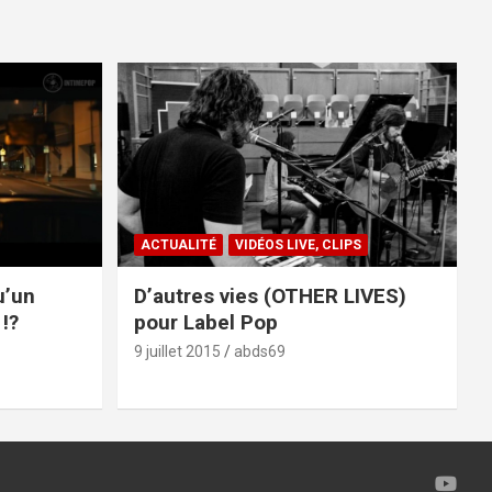
ACTUALITÉ
VIDÉOS LIVE, CLIPS
u’un
D’autres vies (OTHER LIVES)
!?
pour Label Pop
9 juillet 2015
abds69