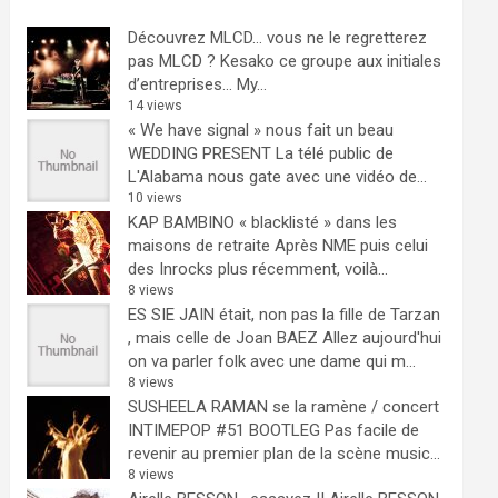
Découvrez MLCD… vous ne le regretterez
pas
MLCD ? Kesako ce groupe aux initiales
d’entreprises… My...
14 views
« We have signal » nous fait un beau
WEDDING PRESENT
La télé public de
L'Alabama nous gate avec une vidéo de...
10 views
KAP BAMBINO « blacklisté » dans les
maisons de retraite
Après NME puis celui
des Inrocks plus récemment, voilà...
8 views
ES SIE JAIN était, non pas la fille de Tarzan
, mais celle de Joan BAEZ
Allez aujourd'hui
on va parler folk avec une dame qui m...
8 views
SUSHEELA RAMAN se la ramène / concert
INTIMEPOP #51 BOOTLEG
Pas facile de
revenir au premier plan de la scène music...
8 views