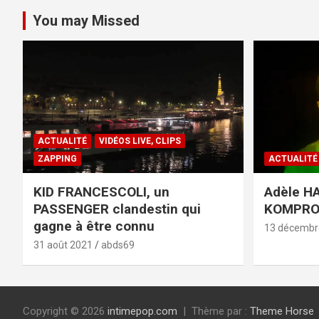
You may Missed
ACTUALITÉ
VIDÉOS LIVE, CLIPS
ZAPPING
ACTUALITÉ
KID FRANCESCOLI, un
Adèle HA
PASSENGER clandestin qui
KOMPR
gagne à être connu
13 décembr
31 août 2021
abds69
Copyright © 2026
intimepop.com
Thème par :
Theme Horse