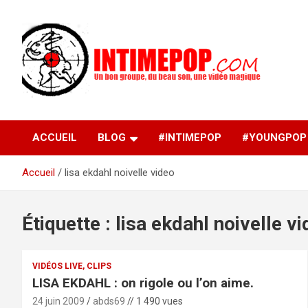
Aller
au
contenu
Un blog avec des sessions live filmées de concerts de
intimepop.com
musiques actuelles pop rock, post-rock, indé sur Lyon. rock po
concert lyon
ACCUEIL
BLOG
#INTIMEPOP
#YOUNGPOP
Accueil
lisa ekdahl noivelle video
Étiquette :
lisa ekdahl noivelle v
VIDÉOS LIVE, CLIPS
LISA EKDAHL : on rigole ou l’on aime.
24 juin 2009
abds69
// 1 490 vues