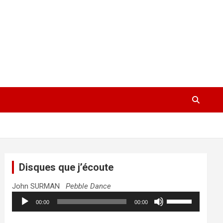
Disques que j’écoute
John SURMAN
Pebble Dance
Lecteur
Utilisez
00:00
00:00
audio
les
flèches