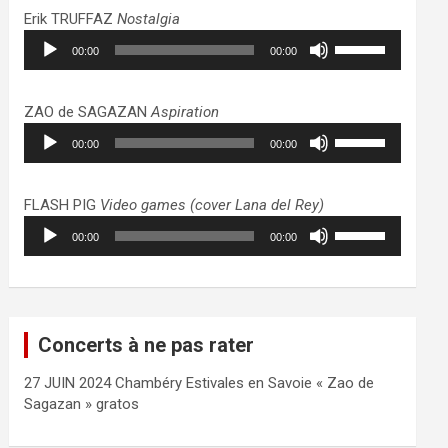
haut/bas
Erik TRUFFAZ
Nostalgia
pour
Lecteur
Utilisez
augmenter
00:00
00:00
audio
les
ou
flèches
diminuer
haut/bas
ZAO de SAGAZAN
Aspiration
le
pour
Lecteur
Utilisez
volume.
augmenter
00:00
00:00
audio
les
ou
flèches
diminuer
haut/bas
FLASH PIG
Video games (cover Lana del Rey)
le
pour
Lecteur
Utilisez
volume.
augmenter
00:00
00:00
audio
les
ou
flèches
diminuer
haut/bas
le
pour
volume.
augmenter
Concerts à ne pas rater
ou
diminuer
27 JUIN 2024 Chambéry Estivales en Savoie « Zao de
le
Sagazan » gratos
volume.