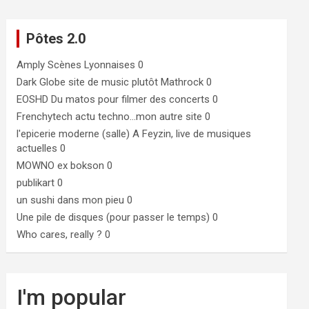
Pôtes 2.0
Amply
Scènes Lyonnaises 0
Dark Globe
site de music plutôt Mathrock 0
EOSHD
Du matos pour filmer des concerts 0
Frenchytech
actu techno…mon autre site 0
l'epicerie moderne (salle)
A Feyzin, live de musiques
actuelles 0
MOWNO ex bokson
0
publikart
0
un sushi dans mon pieu
0
Une pile de disques (pour passer le temps)
0
Who cares, really ?
0
I'm popular