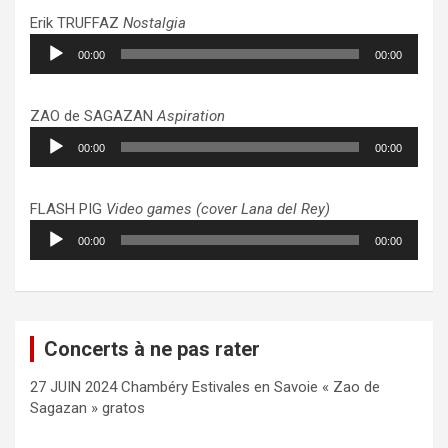
Erik TRUFFAZ
Nostalgia
Lecteur
00:00
00:00
audio
ZAO de SAGAZAN
Aspiration
Lecteur
00:00
00:00
audio
FLASH PIG
Video games (cover Lana del Rey)
Lecteur
00:00
00:00
audio
Concerts à ne pas rater
27 JUIN 2024 Chambéry Estivales en Savoie « Zao de
Sagazan » gratos