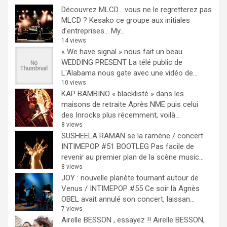
Découvrez MLCD… vous ne le regretterez pas
MLCD ? Kesako ce groupe aux initiales
d’entreprises… My...
14 views
« We have signal » nous fait un beau
WEDDING PRESENT
La télé public de
L'Alabama nous gate avec une vidéo de...
10 views
KAP BAMBINO « blacklisté » dans les
maisons de retraite
Après NME puis celui
des Inrocks plus récemment, voilà...
8 views
SUSHEELA RAMAN se la ramène / concert
INTIMEPOP #51 BOOTLEG
Pas facile de
revenir au premier plan de la scène music...
8 views
JOY : nouvelle planète tournant autour de
Venus / INTIMEPOP #55
Ce soir là Agnès
OBEL avait annulé son concert, laissan...
7 views
Airelle BESSON , essayez !!
Airelle BESSON,