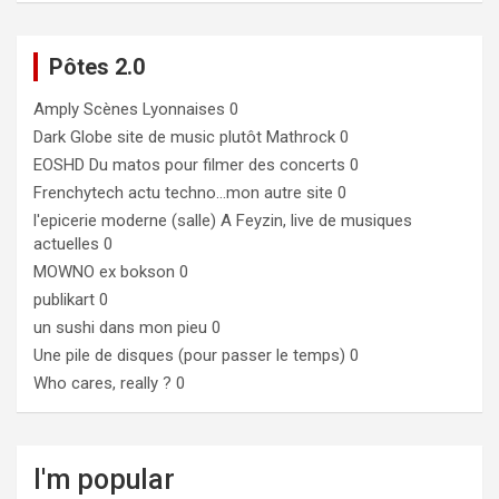
Pôtes 2.0
Amply
Scènes Lyonnaises 0
Dark Globe
site de music plutôt Mathrock 0
EOSHD
Du matos pour filmer des concerts 0
Frenchytech
actu techno…mon autre site 0
l'epicerie moderne (salle)
A Feyzin, live de musiques
actuelles 0
MOWNO ex bokson
0
publikart
0
un sushi dans mon pieu
0
Une pile de disques (pour passer le temps)
0
Who cares, really ?
0
I'm popular