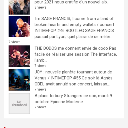
pour 2021 nous gratifie d'un nouvel alb...
8 views
I’m SAGE FRANCIS, I come from a land of
broken hearts and empty wallets / concert
INTIMEPOP #46 BOOTLEG
SAGE FRANCIS
passait par Lyon; quel plaisir de se mêler...
7 views
THE DODOS me donnent envie de dodo
Pas
facile de réaliser une session The Interface,
l'amb...
7 views
JOY : nouvelle planète tournant autour de
Venus / INTIMEPOP #55
Ce soir là Agnès
OBEL avait annulé son concert, laissan...
7 views
A place to bury Strangers ce soir, mardi 9
octobre Epicerie Moderne
7 views