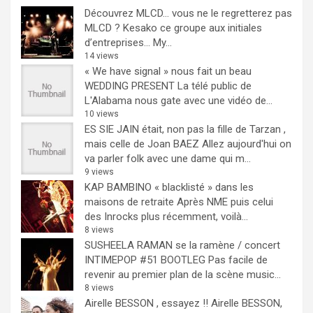
Découvrez MLCD… vous ne le regretterez pas
MLCD ? Kesako ce groupe aux initiales
d’entreprises… My...
14 views
« We have signal » nous fait un beau
WEDDING PRESENT
La télé public de
L'Alabama nous gate avec une vidéo de...
10 views
ES SIE JAIN était, non pas la fille de Tarzan ,
mais celle de Joan BAEZ
Allez aujourd'hui on
va parler folk avec une dame qui m...
9 views
KAP BAMBINO « blacklisté » dans les
maisons de retraite
Après NME puis celui
des Inrocks plus récemment, voilà...
8 views
SUSHEELA RAMAN se la ramène / concert
INTIMEPOP #51 BOOTLEG
Pas facile de
revenir au premier plan de la scène music...
8 views
Airelle BESSON , essayez !!
Airelle BESSON,