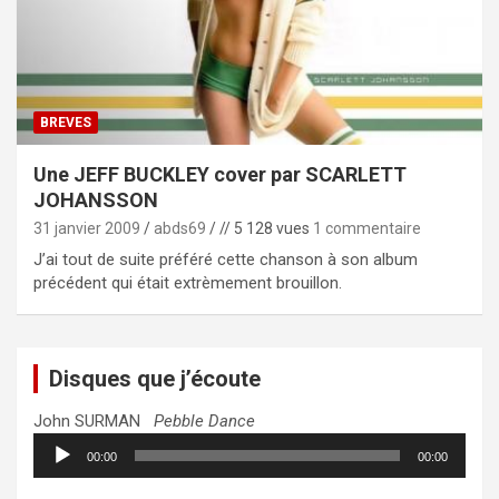
BREVES
Une JEFF BUCKLEY cover par SCARLETT
JOHANSSON
31 janvier 2009
abds69
// 5 128 vues
1 commentaire
J’ai tout de suite préféré cette chanson à son album
précédent qui était extrèmement brouillon.
Disques que j’écoute
John SURMAN
Pebble Dance
Lecteur
00:00
00:00
audio