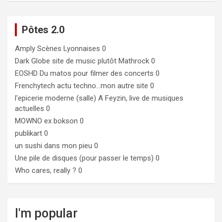
Pôtes 2.0
Amply
Scènes Lyonnaises 0
Dark Globe
site de music plutôt Mathrock 0
EOSHD
Du matos pour filmer des concerts 0
Frenchytech
actu techno…mon autre site 0
l'epicerie moderne (salle)
A Feyzin, live de musiques
actuelles 0
MOWNO ex bokson
0
publikart
0
un sushi dans mon pieu
0
Une pile de disques (pour passer le temps)
0
Who cares, really ?
0
I'm popular