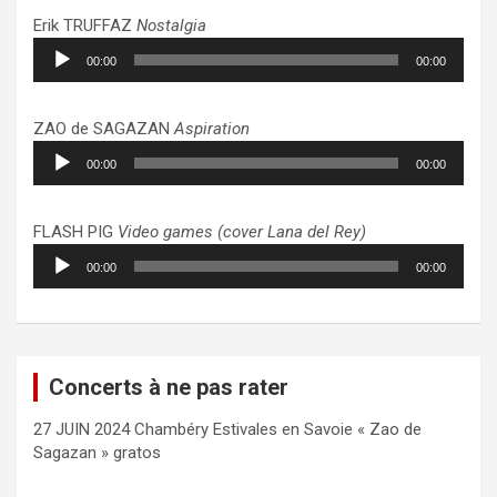
Erik TRUFFAZ
Nostalgia
Lecteur
00:00
00:00
audio
ZAO de SAGAZAN
Aspiration
Lecteur
00:00
00:00
audio
FLASH PIG
Video games (cover Lana del Rey)
Lecteur
00:00
00:00
audio
Concerts à ne pas rater
27 JUIN 2024 Chambéry Estivales en Savoie « Zao de
Sagazan » gratos