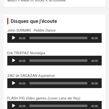
album « Made of bricks », la nouvelle…
Disques que j’écoute
John SURMAN
Pebble Dance
Lecteur
00:00
00:00
audio
Erik TRUFFAZ
Nostalgia
Lecteur
00:00
00:00
audio
ZAO de SAGAZAN
Aspiration
Lecteur
00:00
00:00
audio
FLASH PIG
Video games (cover Lana del Rey)
Lecteur
00:00
00:00
audio