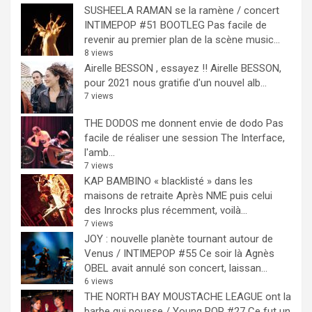
SUSHEELA RAMAN se la ramène / concert
INTIMEPOP #51 BOOTLEG
Pas facile de
revenir au premier plan de la scène music...
8 views
Airelle BESSON , essayez !!
Airelle BESSON,
pour 2021 nous gratifie d'un nouvel alb...
7 views
THE DODOS me donnent envie de dodo
Pas
facile de réaliser une session The Interface,
l'amb...
7 views
KAP BAMBINO « blacklisté » dans les
maisons de retraite
Après NME puis celui
des Inrocks plus récemment, voilà...
7 views
JOY : nouvelle planète tournant autour de
Venus / INTIMEPOP #55
Ce soir là Agnès
OBEL avait annulé son concert, laissan...
6 views
THE NORTH BAY MOUSTACHE LEAGUE ont la
barbe qui pousse / Young POP #27
Ce fut un