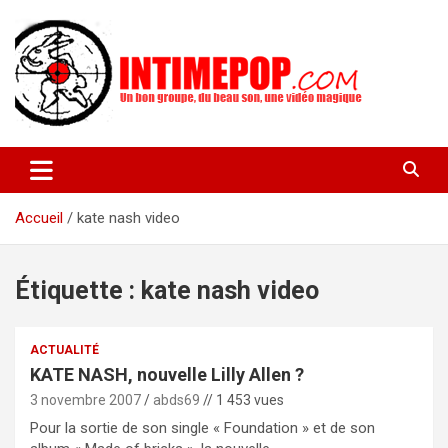
Aller
au
contenu
Un blog avec des sessions live filmées de concerts de musiques
intimepop.com
actuelles pop rock, post-rock, indé sur Lyon. rock pop concert
lyon
Accueil
kate nash video
Étiquette :
kate nash video
ACTUALITÉ
KATE NASH, nouvelle Lilly Allen ?
3 novembre 2007
abds69
// 1 453 vues
Pour la sortie de son single « Foundation » et de son