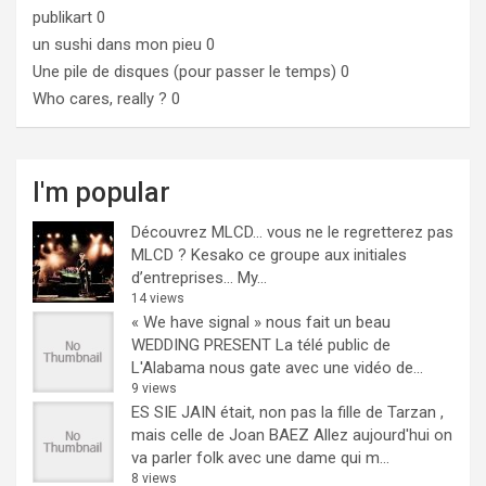
publikart
0
un sushi dans mon pieu
0
Une pile de disques (pour passer le temps)
0
Who cares, really ?
0
I'm popular
Découvrez MLCD… vous ne le regretterez pas
MLCD ? Kesako ce groupe aux initiales
d’entreprises… My...
14 views
« We have signal » nous fait un beau
WEDDING PRESENT
La télé public de
L'Alabama nous gate avec une vidéo de...
9 views
ES SIE JAIN était, non pas la fille de Tarzan ,
mais celle de Joan BAEZ
Allez aujourd'hui on
va parler folk avec une dame qui m...
8 views