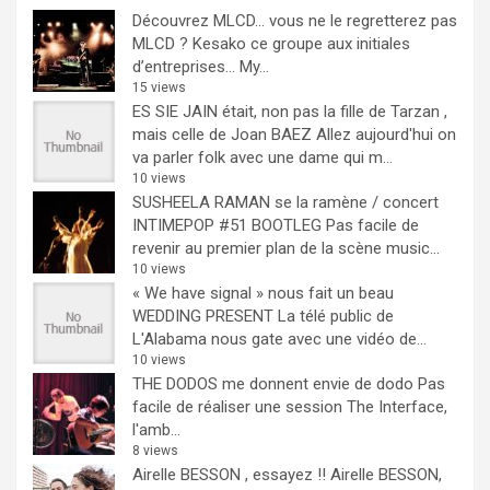
Découvrez MLCD… vous ne le regretterez pas
MLCD ? Kesako ce groupe aux initiales
d’entreprises… My...
15 views
ES SIE JAIN était, non pas la fille de Tarzan ,
mais celle de Joan BAEZ
Allez aujourd'hui on
va parler folk avec une dame qui m...
10 views
SUSHEELA RAMAN se la ramène / concert
INTIMEPOP #51 BOOTLEG
Pas facile de
revenir au premier plan de la scène music...
10 views
« We have signal » nous fait un beau
WEDDING PRESENT
La télé public de
L'Alabama nous gate avec une vidéo de...
10 views
THE DODOS me donnent envie de dodo
Pas
facile de réaliser une session The Interface,
l'amb...
8 views
Airelle BESSON , essayez !!
Airelle BESSON,