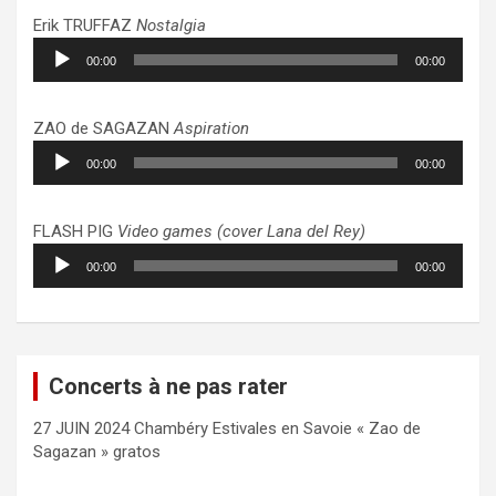
Erik TRUFFAZ
Nostalgia
Lecteur
00:00
00:00
audio
ZAO de SAGAZAN
Aspiration
Lecteur
00:00
00:00
audio
FLASH PIG
Video games (cover Lana del Rey)
Lecteur
00:00
00:00
audio
Concerts à ne pas rater
27 JUIN 2024 Chambéry Estivales en Savoie « Zao de
Sagazan » gratos