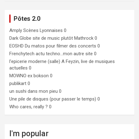
Pôtes 2.0
Amply
Scènes Lyonnaises 0
Dark Globe
site de music plutôt Mathrock 0
EOSHD
Du matos pour filmer des concerts 0
Frenchytech
actu techno…mon autre site 0
l'epicerie moderne (salle)
A Feyzin, live de musiques
actuelles 0
MOWNO ex bokson
0
publikart
0
un sushi dans mon pieu
0
Une pile de disques (pour passer le temps)
0
Who cares, really ?
0
I'm popular