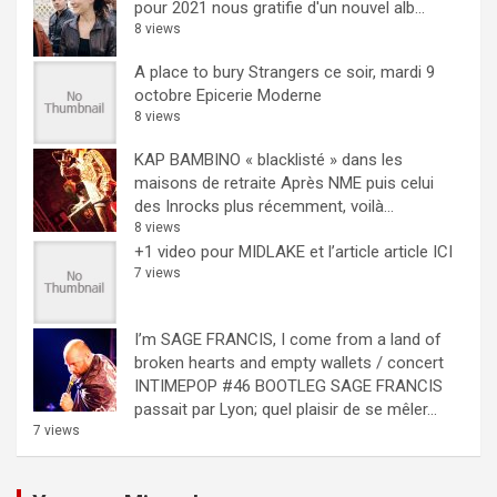
pour 2021 nous gratifie d'un nouvel alb...
8 views
A place to bury Strangers ce soir, mardi 9
octobre Epicerie Moderne
8 views
KAP BAMBINO « blacklisté » dans les
maisons de retraite
Après NME puis celui
des Inrocks plus récemment, voilà...
8 views
+1 video pour MIDLAKE et l’article
article ICI
7 views
I’m SAGE FRANCIS, I come from a land of
broken hearts and empty wallets / concert
INTIMEPOP #46 BOOTLEG
SAGE FRANCIS
passait par Lyon; quel plaisir de se mêler...
7 views