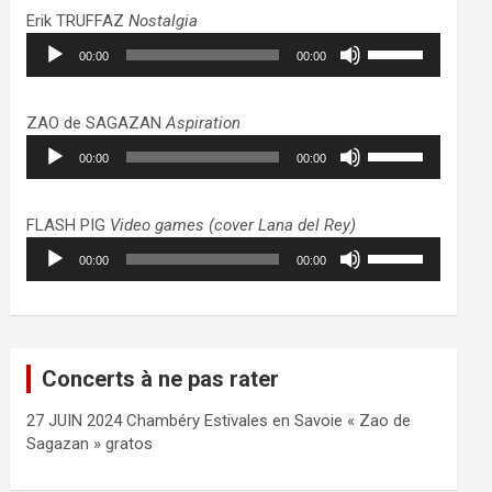
haut/bas
Erik TRUFFAZ
Nostalgia
pour
Lecteur
Utilisez
augmenter
00:00
00:00
audio
les
ou
flèches
diminuer
haut/bas
ZAO de SAGAZAN
Aspiration
le
pour
Lecteur
Utilisez
volume.
augmenter
00:00
00:00
audio
les
ou
flèches
diminuer
haut/bas
FLASH PIG
Video games (cover Lana del Rey)
le
pour
Lecteur
Utilisez
volume.
augmenter
00:00
00:00
audio
les
ou
flèches
diminuer
haut/bas
le
pour
volume.
augmenter
Concerts à ne pas rater
ou
diminuer
27 JUIN 2024 Chambéry Estivales en Savoie « Zao de
le
Sagazan » gratos
volume.