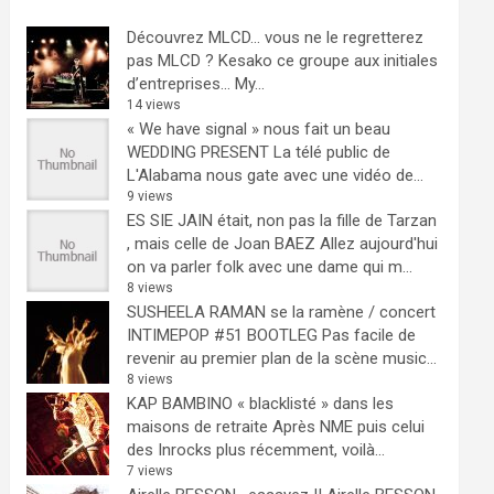
Découvrez MLCD… vous ne le regretterez
pas
MLCD ? Kesako ce groupe aux initiales
d’entreprises… My...
14 views
« We have signal » nous fait un beau
WEDDING PRESENT
La télé public de
L'Alabama nous gate avec une vidéo de...
9 views
ES SIE JAIN était, non pas la fille de Tarzan
, mais celle de Joan BAEZ
Allez aujourd'hui
on va parler folk avec une dame qui m...
8 views
SUSHEELA RAMAN se la ramène / concert
INTIMEPOP #51 BOOTLEG
Pas facile de
revenir au premier plan de la scène music...
8 views
KAP BAMBINO « blacklisté » dans les
maisons de retraite
Après NME puis celui
des Inrocks plus récemment, voilà...
7 views