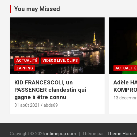
You may Missed
ACTUALITÉ
VIDÉOS LIVE, CLIPS
ZAPPING
ACTUALITÉ
KID FRANCESCOLI, un
Adèle HA
PASSENGER clandestin qui
KOMPR
gagne à être connu
13 décembr
31 août 2021
abds69
Copyright © 2026
intimepop.com
Thème par :
Theme Horse