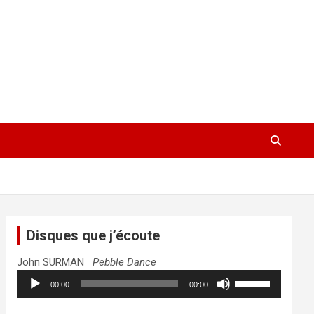
Disques que j’écoute
John SURMAN
Pebble Dance
Lecteur
Utilisez
00:00
00:00
audio
les
flèches