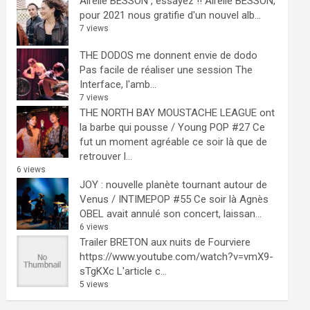
Airelle BESSON , essayez !!
Airelle BESSON,
pour 2021 nous gratifie d'un nouvel alb...
7 views
THE DODOS me donnent envie de dodo
Pas facile de réaliser une session The
Interface, l'amb...
7 views
THE NORTH BAY MOUSTACHE LEAGUE ont
la barbe qui pousse / Young POP #27
Ce
fut un moment agréable ce soir là que de
retrouver l...
6 views
JOY : nouvelle planète tournant autour de
Venus / INTIMEPOP #55
Ce soir là Agnès
OBEL avait annulé son concert, laissan...
6 views
Trailer BRETON aux nuits de Fourviere
https://www.youtube.com/watch?v=vmX9-
sTgKXc L'article c...
5 views