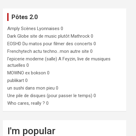
Pôtes 2.0
Amply
Scènes Lyonnaises 0
Dark Globe
site de music plutôt Mathrock 0
EOSHD
Du matos pour filmer des concerts 0
Frenchytech
actu techno…mon autre site 0
l'epicerie moderne (salle)
A Feyzin, live de musiques
actuelles 0
MOWNO ex bokson
0
publikart
0
un sushi dans mon pieu
0
Une pile de disques (pour passer le temps)
0
Who cares, really ?
0
I'm popular