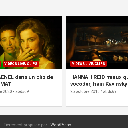
VIDÉOS LIVE, CLIPS
VIDÉOS LIVE, CLIPS
ENEL dans un clip de
HANNAH REID mieux q
OMAT
vocoder, hein Kavinsky 
e 2020
abds69
26 octobre 2015
abds69
Fièrement propulsé par :
WordPress