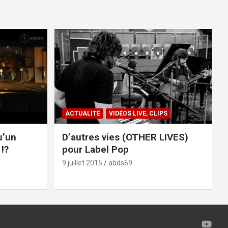
ACTUALITÉ
VIDÉOS LIVE, CLIPS
u’un
D’autres vies (OTHER LIVES)
!?
pour Label Pop
9 juillet 2015
abds69