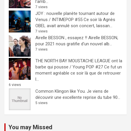
l'amb...
7 views
JOY : nouvelle planète tournant autour de
Venus / INTIMEPOP #55
Ce soir là Agnès
OBEL avait annulé son concert, laissan...
7 views
Airelle BESSON , essayez !!
Airelle BESSON,
pour 2021 nous gratifie d'un nouvel alb...
7 views
THE NORTH BAY MOUSTACHE LEAGUE ont la
barbe qui pousse / Young POP #27
Ce fut un
moment agréable ce soir là que de retrouver
l...
6 views
Common Klingon like You.
Je viens de
découvrir une excellente reprise du tube 90...
5 views
You may Missed