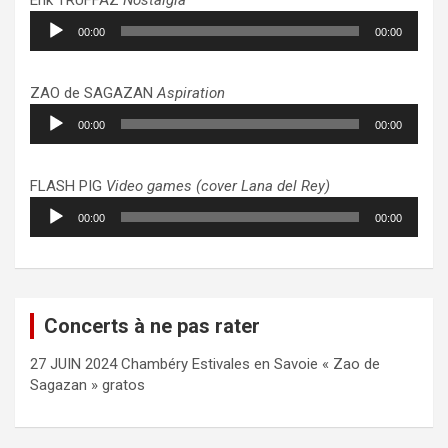
Lecteur
00:00
00:00
audio
ZAO de SAGAZAN
Aspiration
Lecteur
00:00
00:00
audio
FLASH PIG
Video games (cover Lana del Rey)
Lecteur
00:00
00:00
audio
Concerts à ne pas rater
27 JUIN 2024 Chambéry Estivales en Savoie « Zao de
Sagazan » gratos