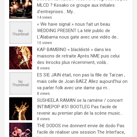
MLCD ? Kesako ce groupe aux initiales
d’entreprises… My...
14 views
« We have signal » nous fait un beau
WEDDING PRESENT
La télé public de
L'Alabama nous gate avec une vidéo de...
10 views
KAP BAMBINO « blacklisté » dans les
maisons de retraite
Après NME puis celui
des Inrocks plus récemment, voilà...
8 views
ES SIE JAIN était, non pas la fille de Tarzan ,
mais celle de Joan BAEZ
Allez aujourd'hui on
va parler folk avec une dame qui m...
8 views
SUSHEELA RAMAN se la ramène / concert
INTIMEPOP #51 BOOTLEG
Pas facile de
revenir au premier plan de la scène music...
8 views
THE DODOS me donnent envie de dodo
Pas
facile de réaliser une session The Interface,