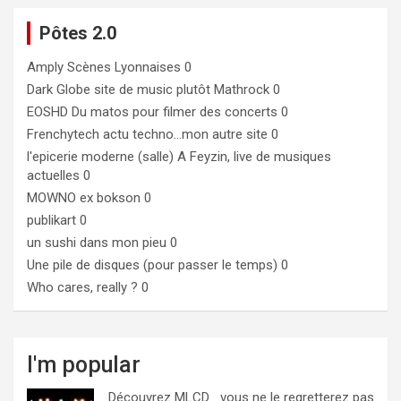
Pôtes 2.0
Amply
Scènes Lyonnaises 0
Dark Globe
site de music plutôt Mathrock 0
EOSHD
Du matos pour filmer des concerts 0
Frenchytech
actu techno…mon autre site 0
l'epicerie moderne (salle)
A Feyzin, live de musiques
actuelles 0
MOWNO ex bokson
0
publikart
0
un sushi dans mon pieu
0
Une pile de disques (pour passer le temps)
0
Who cares, really ?
0
I'm popular
Découvrez MLCD… vous ne le regretterez pas