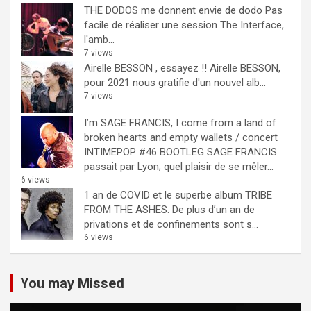
THE DODOS me donnent envie de dodo
Pas
facile de réaliser une session The Interface,
l'amb...
7 views
Airelle BESSON , essayez !!
Airelle BESSON,
pour 2021 nous gratifie d'un nouvel alb...
7 views
I’m SAGE FRANCIS, I come from a land of
broken hearts and empty wallets / concert
INTIMEPOP #46 BOOTLEG
SAGE FRANCIS
passait par Lyon; quel plaisir de se mêler...
6 views
1 an de COVID et le superbe album TRIBE
FROM THE ASHES.
De plus d’un an de
privations et de confinements sont s...
6 views
You may Missed