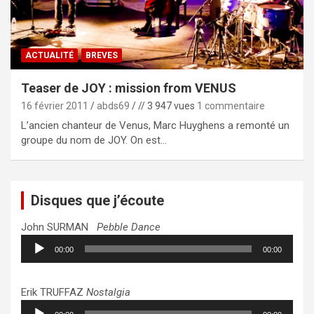
ACTUALITÉ
BREVES
Teaser de JOY : mission from VENUS
16 février 2011
abds69
// 3 947 vues
1 commentaire
L’ancien chanteur de Venus, Marc Huyghens a remonté un
groupe du nom de JOY. On est…
Disques que j’écoute
John SURMAN
Pebble Dance
Lecteur
00:00
00:00
audio
Erik TRUFFAZ
Nostalgia
Lecteur