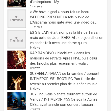
d’entreprises… My...
14 views
« We have signal » nous fait un beau
WEDDING PRESENT
La télé public de
L'Alabama nous gate avec une vidéo de...
10 views
ES SIE JAIN était, non pas la fille de Tarzan ,
mais celle de Joan BAEZ
Allez aujourd'hui on
va parler folk avec une dame qui m...
9 views
KAP BAMBINO « blacklisté » dans les
maisons de retraite
Après NME puis celui
des Inrocks plus récemment, voilà...
8 views
SUSHEELA RAMAN se la ramène / concert
INTIMEPOP #51 BOOTLEG
Pas facile de
revenir au premier plan de la scène music...
8 views
JOY : nouvelle planète tournant autour de
Venus / INTIMEPOP #55
Ce soir là Agnès
OBEL avait annulé son concert, laissan...
7 views