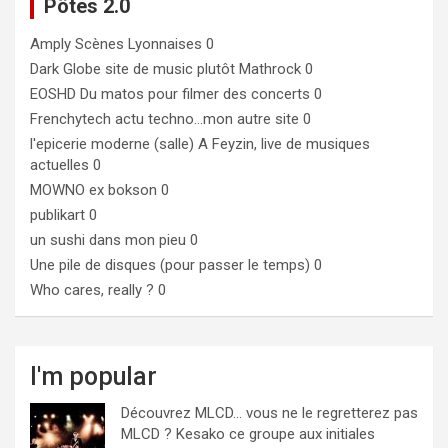
Pôtes 2.0
Amply
Scènes Lyonnaises 0
Dark Globe
site de music plutôt Mathrock 0
EOSHD
Du matos pour filmer des concerts 0
Frenchytech
actu techno…mon autre site 0
l'epicerie moderne (salle)
A Feyzin, live de musiques
actuelles 0
MOWNO ex bokson
0
publikart
0
un sushi dans mon pieu
0
Une pile de disques (pour passer le temps)
0
Who cares, really ?
0
I'm popular
Découvrez MLCD… vous ne le regretterez pas
MLCD ? Kesako ce groupe aux initiales