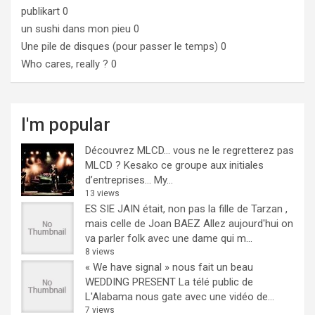
publikart
0
un sushi dans mon pieu
0
Une pile de disques (pour passer le temps)
0
Who cares, really ?
0
I'm popular
Découvrez MLCD… vous ne le regretterez pas
MLCD ? Kesako ce groupe aux initiales
d’entreprises… My...
13 views
ES SIE JAIN était, non pas la fille de Tarzan ,
mais celle de Joan BAEZ
Allez aujourd'hui on
va parler folk avec une dame qui m...
8 views
« We have signal » nous fait un beau
WEDDING PRESENT
La télé public de
L'Alabama nous gate avec une vidéo de...
7 views