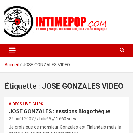
Aller
au
contenu
Un blog avec des sessions live filmées de concerts de musiques
intimepop.com
actuelles pop rock, post-rock, indé sur Lyon. rock pop concert
lyon
Accueil
JOSE GONZALES VIDEO
Étiquette :
JOSE GONZALES VIDEO
VIDÉOS LIVE, CLIPS
JOSE GONZALES : sessions Blogothèque
29 août 2007
abds69
// 1 660 vues
Je crois que ce monsieur Gonzales est Finlandais mais la