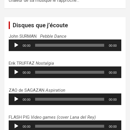
chaleur de sa musique le rapproche…
Disques que j’écoute
John SURMAN
Pebble Dance
Lecteur
00:00
00:00
audio
Erik TRUFFAZ
Nostalgia
Lecteur
00:00
00:00
audio
ZAO de SAGAZAN
Aspiration
Lecteur
00:00
00:00
audio
FLASH PIG
Video games (cover Lana del Rey)
Lecteur
00:00
00:00
audio