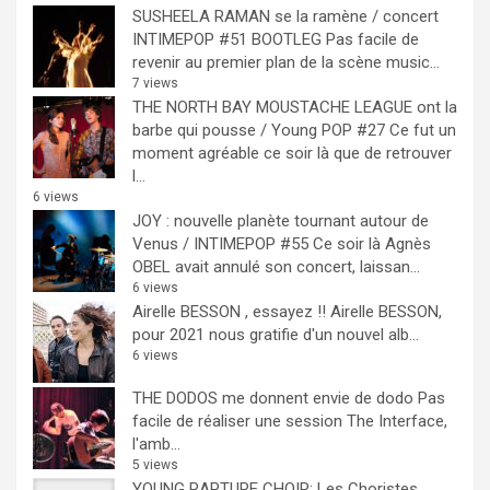
SUSHEELA RAMAN se la ramène / concert
INTIMEPOP #51 BOOTLEG
Pas facile de
revenir au premier plan de la scène music...
7 views
THE NORTH BAY MOUSTACHE LEAGUE ont la
barbe qui pousse / Young POP #27
Ce fut un
moment agréable ce soir là que de retrouver
l...
6 views
JOY : nouvelle planète tournant autour de
Venus / INTIMEPOP #55
Ce soir là Agnès
OBEL avait annulé son concert, laissan...
6 views
Airelle BESSON , essayez !!
Airelle BESSON,
pour 2021 nous gratifie d'un nouvel alb...
6 views
THE DODOS me donnent envie de dodo
Pas
facile de réaliser une session The Interface,
l'amb...
5 views
YOUNG RAPTURE CHOIR: Les Choristes