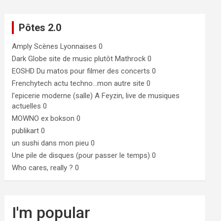
Pôtes 2.0
Amply
Scènes Lyonnaises 0
Dark Globe
site de music plutôt Mathrock 0
EOSHD
Du matos pour filmer des concerts 0
Frenchytech
actu techno…mon autre site 0
l'epicerie moderne (salle)
A Feyzin, live de musiques
actuelles 0
MOWNO ex bokson
0
publikart
0
un sushi dans mon pieu
0
Une pile de disques (pour passer le temps)
0
Who cares, really ?
0
I'm popular