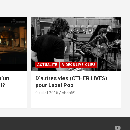
ACTUALITÉ
VIDÉOS LIVE, CLIPS
u’un
D’autres vies (OTHER LIVES)
!?
pour Label Pop
9 juillet 2015
abds69