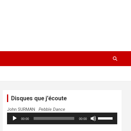
Disques que j’écoute
John SURMAN
Pebble Dance
Lecteur
Utilisez
00:00
00:00
audio
les
flèches