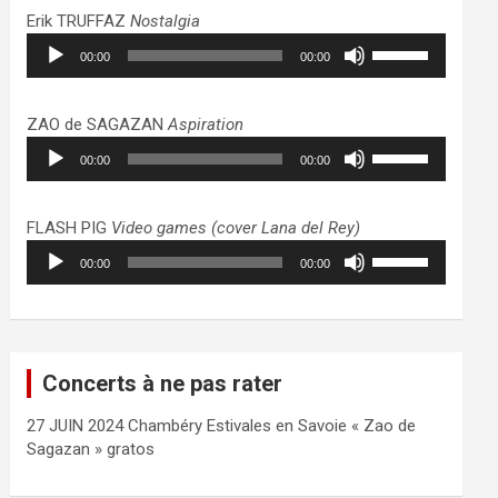
haut/bas
Erik TRUFFAZ
Nostalgia
pour
Lecteur
Utilisez
augmenter
00:00
00:00
audio
les
ou
flèches
diminuer
haut/bas
ZAO de SAGAZAN
Aspiration
le
pour
Lecteur
Utilisez
volume.
augmenter
00:00
00:00
audio
les
ou
flèches
diminuer
haut/bas
FLASH PIG
Video games (cover Lana del Rey)
le
pour
Lecteur
Utilisez
volume.
augmenter
00:00
00:00
audio
les
ou
flèches
diminuer
haut/bas
le
pour
volume.
augmenter
Concerts à ne pas rater
ou
diminuer
27 JUIN 2024 Chambéry Estivales en Savoie « Zao de
le
Sagazan » gratos
volume.