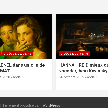
VIDÉOS LIVE, CLIPS
VIDÉOS LIVE, CLIPS
ENEL dans un clip de
HANNAH REID mieux q
OMAT
vocoder, hein Kavinsky 
e 2020
abds69
26 octobre 2015
abds69
Fièrement propulsé par :
WordPress