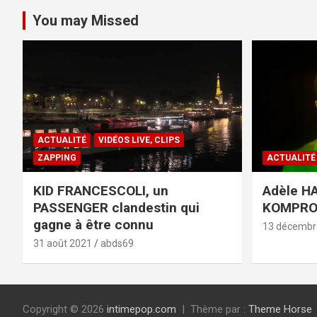
You may Missed
ACTUALITÉ
VIDÉOS LIVE, CLIPS
ZAPPING
ACTUALITÉ
KID FRANCESCOLI, un
Adèle HA
PASSENGER clandestin qui
KOMPR
gagne à être connu
13 décembr
31 août 2021
abds69
Copyright © 2026
intimepop.com
Thème par :
Theme Horse