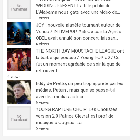
WEDDING PRESENT
La télé public de
L'Alabama nous gate avec une vidéo de...
7 views
JOY : nouvelle planète tournant autour de
Venus / INTIMEPOP #55
Ce soir là Agnès
OBEL avait annulé son concert, laissan...
6 views
THE NORTH BAY MOUSTACHE LEAGUE ont
la barbe qui pousse / Young POP #27
Ce
fut un moment agréable ce soir là que de
retrouver l...
6 views
Eddy de Pretto, un peu trop apprêté par les
médias.
Putain , mais que se passe-t-il
avec les médias autour...
5 views
YOUNG RAPTURE CHOIR: Les Choristes
version 2.0
Patrice Cleyrat est prof de
musique à Cognac. La...
5 views