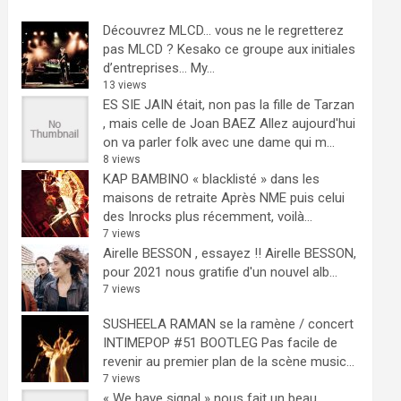
Découvrez MLCD… vous ne le regretterez
pas
MLCD ? Kesako ce groupe aux initiales
d’entreprises… My...
13 views
ES SIE JAIN était, non pas la fille de Tarzan
, mais celle de Joan BAEZ
Allez aujourd'hui
on va parler folk avec une dame qui m...
8 views
KAP BAMBINO « blacklisté » dans les
maisons de retraite
Après NME puis celui
des Inrocks plus récemment, voilà...
7 views
Airelle BESSON , essayez !!
Airelle BESSON,
pour 2021 nous gratifie d'un nouvel alb...
7 views
SUSHEELA RAMAN se la ramène / concert
INTIMEPOP #51 BOOTLEG
Pas facile de
revenir au premier plan de la scène music...
7 views
« We have signal » nous fait un beau