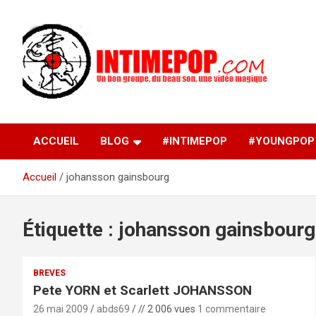
Aller
au
contenu
Un blog avec des sessions live filmées de concerts de
intimepop.com
musiques actuelles pop rock, post-rock, indé sur Lyon. rock po
concert lyon
ACCUEIL
BLOG
#INTIMEPOP
#YOUNGPOP
Accueil
johansson gainsbourg
Étiquette :
johansson gainsbourg
BREVES
Pete YORN et Scarlett JOHANSSON
26 mai 2009
abds69
// 2 006 vues
1 commentaire