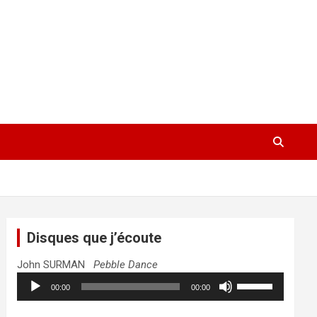
Disques que j’écoute
John SURMAN
Pebble Dance
Lecteur
Utilisez
00:00
00:00
audio
les
flèches