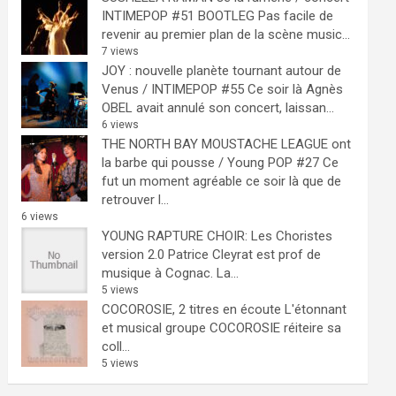
INTIMEPOP #51 BOOTLEG
Pas facile de
revenir au premier plan de la scène music...
7 views
JOY : nouvelle planète tournant autour de
Venus / INTIMEPOP #55
Ce soir là Agnès
OBEL avait annulé son concert, laissan...
6 views
THE NORTH BAY MOUSTACHE LEAGUE ont
la barbe qui pousse / Young POP #27
Ce
fut un moment agréable ce soir là que de
retrouver l...
6 views
YOUNG RAPTURE CHOIR: Les Choristes
version 2.0
Patrice Cleyrat est prof de
musique à Cognac. La...
5 views
COCOROSIE, 2 titres en écoute
L'étonnant
et musical groupe COCOROSIE réiteire sa
coll...
5 views