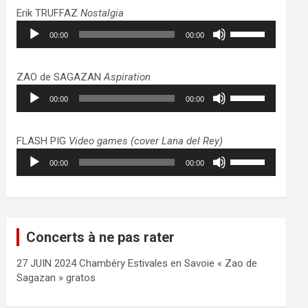
haut/bas
Erik TRUFFAZ
Nostalgia
pour
Lecteur
Utilisez
augmenter
00:00
00:00
audio
les
ou
flèches
diminuer
haut/bas
ZAO de SAGAZAN
Aspiration
le
pour
Lecteur
Utilisez
volume.
augmenter
00:00
00:00
audio
les
ou
flèches
diminuer
haut/bas
FLASH PIG
Video games (cover Lana del Rey)
le
pour
Lecteur
Utilisez
volume.
augmenter
00:00
00:00
audio
les
ou
flèches
diminuer
haut/bas
le
pour
volume.
augmenter
Concerts à ne pas rater
ou
diminuer
27 JUIN 2024 Chambéry Estivales en Savoie « Zao de
le
Sagazan » gratos
volume.