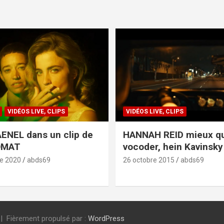
VIDÉOS LIVE, CLIPS
VIDÉOS LIVE, CLIPS
ENEL dans un clip de
HANNAH REID mieux q
OMAT
vocoder, hein Kavinsky 
e 2020
abds69
26 octobre 2015
abds69
Fièrement propulsé par :
WordPress