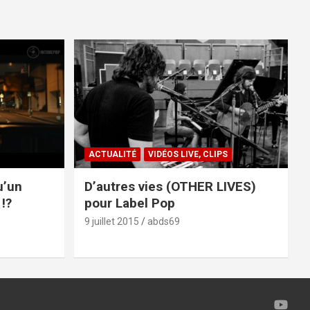
ACTUALITÉ
VIDÉOS LIVE, CLIPS
u’un
D’autres vies (OTHER LIVES)
!?
pour Label Pop
9 juillet 2015
abds69