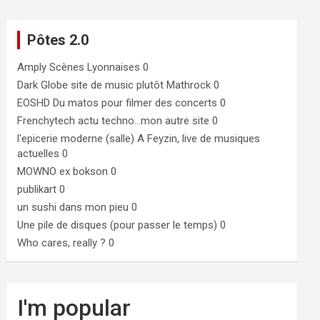
Pôtes 2.0
Amply
Scènes Lyonnaises 0
Dark Globe
site de music plutôt Mathrock 0
EOSHD
Du matos pour filmer des concerts 0
Frenchytech
actu techno…mon autre site 0
l'epicerie moderne (salle)
A Feyzin, live de musiques
actuelles 0
MOWNO ex bokson
0
publikart
0
un sushi dans mon pieu
0
Une pile de disques (pour passer le temps)
0
Who cares, really ?
0
I'm popular