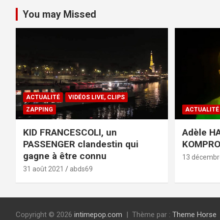
You may Missed
ACTUALITÉ
VIDÉOS LIVE, CLIPS
ZAPPING
ACTUALITÉ
KID FRANCESCOLI, un
Adèle HA
PASSENGER clandestin qui
KOMPR
gagne à être connu
13 décembr
31 août 2021
abds69
Copyright © 2026
intimepop.com
Thème par :
Theme Horse