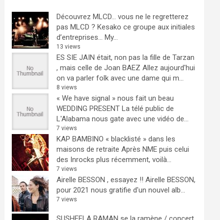
Découvrez MLCD… vous ne le regretterez
pas
MLCD ? Kesako ce groupe aux initiales
d’entreprises… My...
13 views
ES SIE JAIN était, non pas la fille de Tarzan
, mais celle de Joan BAEZ
Allez aujourd'hui
on va parler folk avec une dame qui m...
8 views
« We have signal » nous fait un beau
WEDDING PRESENT
La télé public de
L'Alabama nous gate avec une vidéo de...
7 views
KAP BAMBINO « blacklisté » dans les
maisons de retraite
Après NME puis celui
des Inrocks plus récemment, voilà...
7 views
Airelle BESSON , essayez !!
Airelle BESSON,
pour 2021 nous gratifie d'un nouvel alb...
7 views
SUSHEELA RAMAN se la ramène / concert