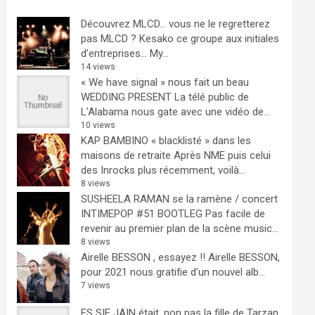
Découvrez MLCD… vous ne le regretterez
pas
MLCD ? Kesako ce groupe aux initiales
d’entreprises… My...
14 views
« We have signal » nous fait un beau
WEDDING PRESENT
La télé public de
L'Alabama nous gate avec une vidéo de...
10 views
KAP BAMBINO « blacklisté » dans les
maisons de retraite
Après NME puis celui
des Inrocks plus récemment, voilà...
8 views
SUSHEELA RAMAN se la ramène / concert
INTIMEPOP #51 BOOTLEG
Pas facile de
revenir au premier plan de la scène music...
8 views
Airelle BESSON , essayez !!
Airelle BESSON,
pour 2021 nous gratifie d'un nouvel alb...
7 views
ES SIE JAIN était, non pas la fille de Tarzan