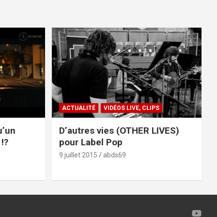
ACTUALITÉ
VIDÉOS LIVE, CLIPS
u’un
D’autres vies (OTHER LIVES)
!?
pour Label Pop
9 juillet 2015
abds69