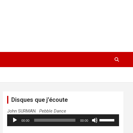
Disques que j’écoute
John SURMAN
Pebble Dance
Lecteur
Utilisez
00:00
00:00
audio
les
flèches