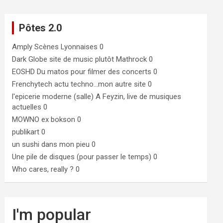
Pôtes 2.0
Amply
Scènes Lyonnaises 0
Dark Globe
site de music plutôt Mathrock 0
EOSHD
Du matos pour filmer des concerts 0
Frenchytech
actu techno…mon autre site 0
l'epicerie moderne (salle)
A Feyzin, live de musiques
actuelles 0
MOWNO ex bokson
0
publikart
0
un sushi dans mon pieu
0
Une pile de disques (pour passer le temps)
0
Who cares, really ?
0
I'm popular