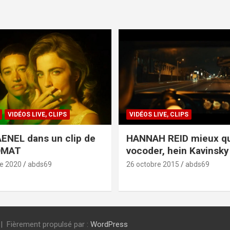
VIDÉOS LIVE, CLIPS
VIDÉOS LIVE, CLIPS
ENEL dans un clip de
HANNAH REID mieux q
OMAT
vocoder, hein Kavinsky 
e 2020
abds69
26 octobre 2015
abds69
Fièrement propulsé par :
WordPress