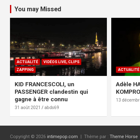
You may Missed
ACTUALITÉ
VIDÉOS LIVE, CLIPS
ZAPPING
ACTUALITÉ
KID FRANCESCOLI, un
Adèle HA
PASSENGER clandestin qui
KOMPR
gagne à être connu
13 décembr
31 août 2021
abds69
Copyright © 2026
intimepop.com
Thème par :
Theme Horse