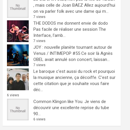
, mais celle de Joan BAEZ
Allez aujourd'hui
on va parler folk avec une dame qui m...
7 views
THE DODOS me donnent envie de dodo
Pas facile de réaliser une session The
Interface, l'amb...
7 views
JOY : nouvelle planète tournant autour de
Venus / INTIMEPOP #55
Ce soir là Agnès
OBEL avait annulé son concert, laissan...
7 views
Le baroque c’est aussi du rock et pourquoi
la musique ancienne, ça décoiffe.
C'est sur
cette citation que je souhaite vous faire
déc...
6 views
Common Klingon like You.
Je viens de
découvrir une excellente reprise du tube
90...
6 views