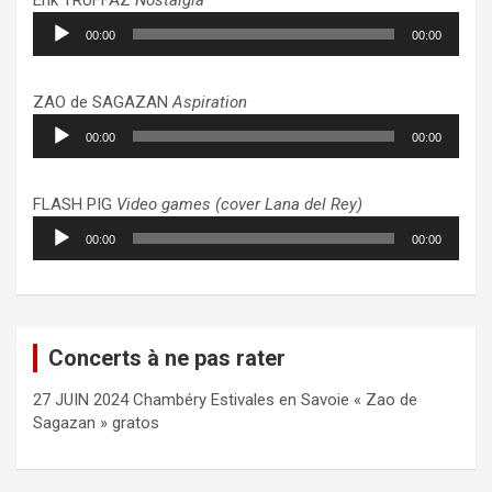
Lecteur
00:00
00:00
audio
ZAO de SAGAZAN
Aspiration
Lecteur
00:00
00:00
audio
FLASH PIG
Video games (cover Lana del Rey)
Lecteur
00:00
00:00
audio
Concerts à ne pas rater
27 JUIN 2024 Chambéry Estivales en Savoie « Zao de
Sagazan » gratos