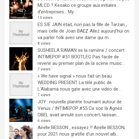
MLCD ? Kesako ce groupe aux initiales
d’entreprises… My...
13 views
ES SIE JAIN était, non pas la fille de Tarzan ,
mais celle de Joan BAEZ
Allez aujourd'hui on
va parler folk avec une dame qui m...
8 views
SUSHEELA RAMAN se la ramène / concert
INTIMEPOP #51 BOOTLEG
Pas facile de
revenir au premier plan de la scène music...
7 views
« We have signal » nous fait un beau
WEDDING PRESENT
La télé public de
L'Alabama nous gate avec une vidéo de...
7 views
JOY : nouvelle planète tournant autour de
Venus / INTIMEPOP #55
Ce soir là Agnès
OBEL avait annulé son concert, laissan...
6 views
Airelle BESSON , essayez !!
Airelle BESSON,
pour 2021 nous gratifie d'un nouvel alb...