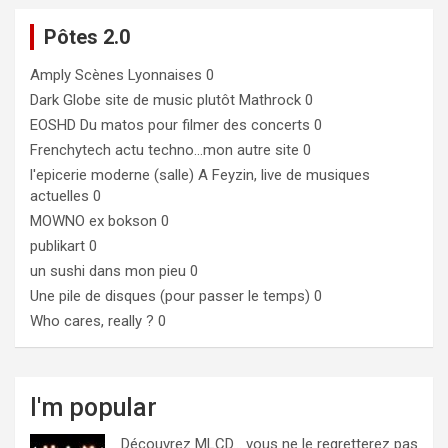
Pôtes 2.0
Amply
Scènes Lyonnaises 0
Dark Globe
site de music plutôt Mathrock 0
EOSHD
Du matos pour filmer des concerts 0
Frenchytech
actu techno…mon autre site 0
l'epicerie moderne (salle)
A Feyzin, live de musiques
actuelles 0
MOWNO ex bokson
0
publikart
0
un sushi dans mon pieu
0
Une pile de disques (pour passer le temps)
0
Who cares, really ?
0
I'm popular
Découvrez MLCD… vous ne le regretterez pas