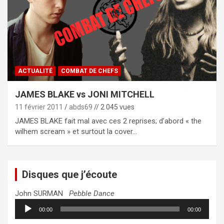
ACTUALITÉ
COMBAT DE CHEFS
JAMES BLAKE vs JONI MITCHELL
11 février 2011
abds69
// 2 045 vues
JAMES BLAKE fait mal avec ces 2 reprises; d’abord « the
wilhem scream » et surtout la cover…
Disques que j’écoute
John SURMAN
Pebble Dance
Lecteur
00:00
00:00
audio