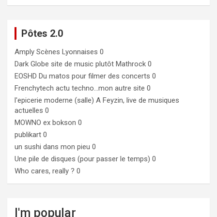
Pôtes 2.0
Amply
Scènes Lyonnaises 0
Dark Globe
site de music plutôt Mathrock 0
EOSHD
Du matos pour filmer des concerts 0
Frenchytech
actu techno…mon autre site 0
l'epicerie moderne (salle)
A Feyzin, live de musiques
actuelles 0
MOWNO ex bokson
0
publikart
0
un sushi dans mon pieu
0
Une pile de disques (pour passer le temps)
0
Who cares, really ?
0
I'm popular