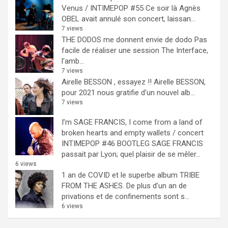
Venus / INTIMEPOP #55
Ce soir là Agnès
OBEL avait annulé son concert, laissan...
7 views
THE DODOS me donnent envie de dodo
Pas
facile de réaliser une session The Interface,
l'amb...
7 views
Airelle BESSON , essayez !!
Airelle BESSON,
pour 2021 nous gratifie d'un nouvel alb...
7 views
I’m SAGE FRANCIS, I come from a land of
broken hearts and empty wallets / concert
INTIMEPOP #46 BOOTLEG
SAGE FRANCIS
passait par Lyon; quel plaisir de se mêler...
6 views
1 an de COVID et le superbe album TRIBE
FROM THE ASHES.
De plus d’un an de
privations et de confinements sont s...
6 views