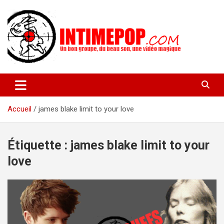
Aller
au
contenu
Un blog avec des sessions live filmées de concerts de musiques
intimepop.com
actuelles pop rock, post-rock, indé sur Lyon. rock pop concert
lyon
Accueil
james blake limit to your love
Étiquette :
james blake limit to your
love