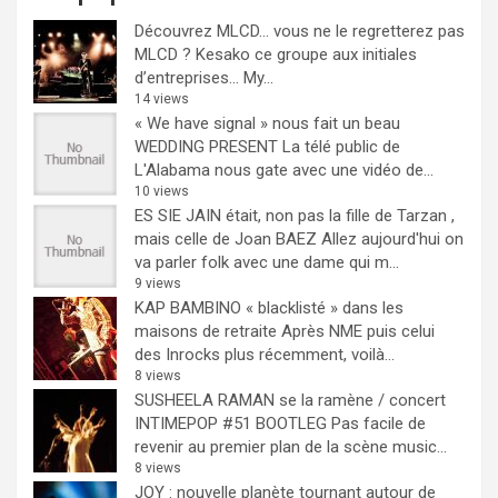
Découvrez MLCD… vous ne le regretterez pas
MLCD ? Kesako ce groupe aux initiales
d’entreprises… My...
14 views
« We have signal » nous fait un beau
WEDDING PRESENT
La télé public de
L'Alabama nous gate avec une vidéo de...
10 views
ES SIE JAIN était, non pas la fille de Tarzan ,
mais celle de Joan BAEZ
Allez aujourd'hui on
va parler folk avec une dame qui m...
9 views
KAP BAMBINO « blacklisté » dans les
maisons de retraite
Après NME puis celui
des Inrocks plus récemment, voilà...
8 views
SUSHEELA RAMAN se la ramène / concert
INTIMEPOP #51 BOOTLEG
Pas facile de
revenir au premier plan de la scène music...
8 views
JOY : nouvelle planète tournant autour de