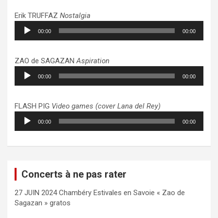
Erik TRUFFAZ
Nostalgia
Lecteur
00:00
00:00
audio
ZAO de SAGAZAN
Aspiration
Lecteur
00:00
00:00
audio
FLASH PIG
Video games (cover Lana del Rey)
Lecteur
00:00
00:00
audio
Concerts à ne pas rater
27 JUIN 2024 Chambéry Estivales en Savoie « Zao de
Sagazan » gratos