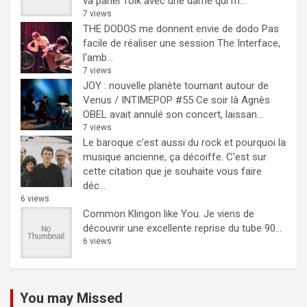
va parler folk avec une dame qui m...
7 views
THE DODOS me donnent envie de dodo
Pas
facile de réaliser une session The Interface,
l'amb...
7 views
JOY : nouvelle planète tournant autour de
Venus / INTIMEPOP #55
Ce soir là Agnès
OBEL avait annulé son concert, laissan...
7 views
Le baroque c’est aussi du rock et pourquoi la
musique ancienne, ça décoiffe.
C'est sur
cette citation que je souhaite vous faire
déc...
6 views
Common Klingon like You.
Je viens de
découvrir une excellente reprise du tube 90...
6 views
You may Missed