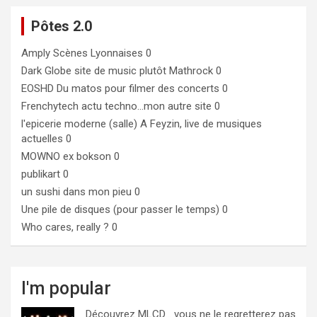
Pôtes 2.0
Amply
Scènes Lyonnaises 0
Dark Globe
site de music plutôt Mathrock 0
EOSHD
Du matos pour filmer des concerts 0
Frenchytech
actu techno…mon autre site 0
l'epicerie moderne (salle)
A Feyzin, live de musiques
actuelles 0
MOWNO ex bokson
0
publikart
0
un sushi dans mon pieu
0
Une pile de disques (pour passer le temps)
0
Who cares, really ?
0
I'm popular
Découvrez MLCD… vous ne le regretterez pas