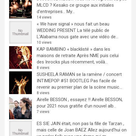
MLCD ? Kesako ce groupe aux initiales
d’entreprises… My...
14 views
« We have signal » nous fait un beau
WEDDING PRESENT
La télé public de
L'Alabama nous gate avec une vidéo de...
10 views
KAP BAMBINO « blacklisté » dans les
maisons de retraite
Après NME puis celui
des Inrocks plus récemment, voilà...
8 views
SUSHEELA RAMAN se la ramène / concert
INTIMEPOP #51 BOOTLEG
Pas facile de
revenir au premier plan de la scène music...
8 views
Airelle BESSON , essayez !!
Airelle BESSON,
pour 2021 nous gratifie d'un nouvel alb...
7 views
ES SIE JAIN était, non pas la fille de Tarzan ,
mais celle de Joan BAEZ
Allez aujourd'hui on