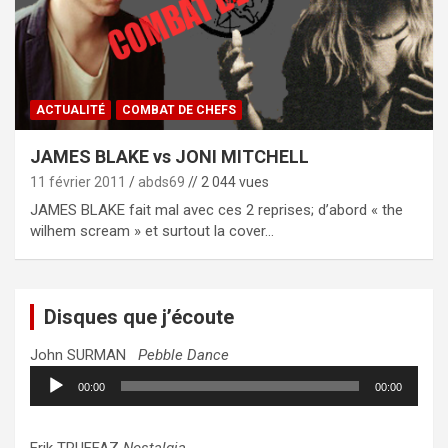
ACTUALITÉ
COMBAT DE CHEFS
JAMES BLAKE vs JONI MITCHELL
11 février 2011
abds69
// 2 044 vues
JAMES BLAKE fait mal avec ces 2 reprises; d’abord « the
wilhem scream » et surtout la cover…
Disques que j’écoute
John SURMAN
Pebble Dance
Lecteur
00:00
00:00
audio
Erik TRUFFAZ
Nostalgia