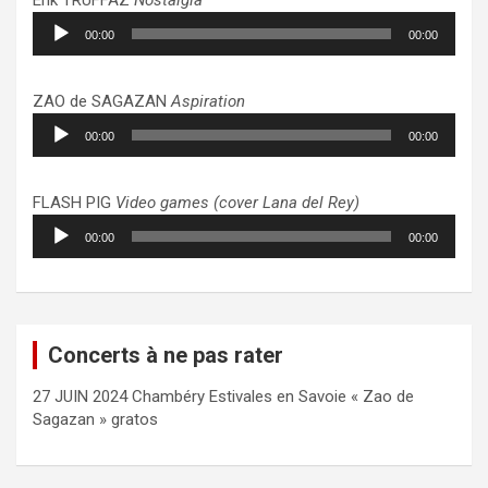
Lecteur
00:00
00:00
audio
ZAO de SAGAZAN
Aspiration
Lecteur
00:00
00:00
audio
FLASH PIG
Video games (cover Lana del Rey)
Lecteur
00:00
00:00
audio
Concerts à ne pas rater
27 JUIN 2024 Chambéry Estivales en Savoie « Zao de
Sagazan » gratos