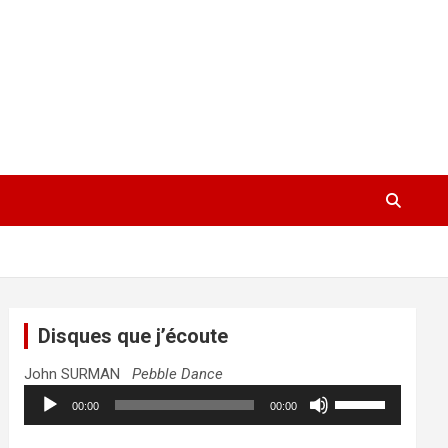
Disques que j’écoute
John SURMAN
Pebble Dance
Lecteur
Utilisez
00:00
00:00
audio
les
flèches