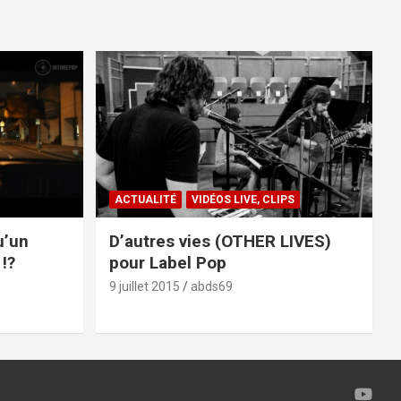
ACTUALITÉ
VIDÉOS LIVE, CLIPS
u’un
D’autres vies (OTHER LIVES)
!?
pour Label Pop
9 juillet 2015
abds69