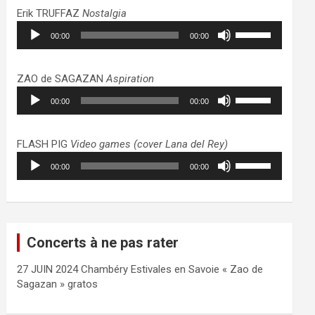
haut/bas
Erik TRUFFAZ
Nostalgia
pour
Lecteur
Utilisez
augmenter
00:00
00:00
audio
les
ou
flèches
diminuer
haut/bas
ZAO de SAGAZAN
Aspiration
le
pour
Lecteur
Utilisez
volume.
augmenter
00:00
00:00
audio
les
ou
flèches
diminuer
haut/bas
FLASH PIG
Video games (cover Lana del Rey)
le
pour
Lecteur
Utilisez
volume.
augmenter
00:00
00:00
audio
les
ou
flèches
diminuer
haut/bas
le
pour
volume.
augmenter
Concerts à ne pas rater
ou
diminuer
27 JUIN 2024 Chambéry Estivales en Savoie « Zao de
le
Sagazan » gratos
volume.