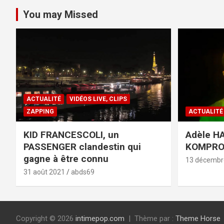
You may Missed
ACTUALITÉ
VIDÉOS LIVE, CLIPS
ZAPPING
ACTUALITÉ
KID FRANCESCOLI, un
Adèle HA
PASSENGER clandestin qui
KOMPR
gagne à être connu
13 décembr
31 août 2021
abds69
Copyright © 2026
intimepop.com
Thème par :
Theme Horse