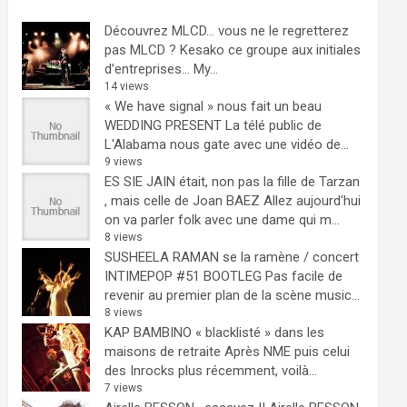
Découvrez MLCD… vous ne le regretterez
pas
MLCD ? Kesako ce groupe aux initiales
d’entreprises… My...
14 views
« We have signal » nous fait un beau
WEDDING PRESENT
La télé public de
L'Alabama nous gate avec une vidéo de...
9 views
ES SIE JAIN était, non pas la fille de Tarzan
, mais celle de Joan BAEZ
Allez aujourd'hui
on va parler folk avec une dame qui m...
8 views
SUSHEELA RAMAN se la ramène / concert
INTIMEPOP #51 BOOTLEG
Pas facile de
revenir au premier plan de la scène music...
8 views
KAP BAMBINO « blacklisté » dans les
maisons de retraite
Après NME puis celui
des Inrocks plus récemment, voilà...
7 views