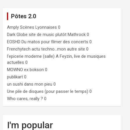
Pôtes 2.0
Amply
Scènes Lyonnaises 0
Dark Globe
site de music plutôt Mathrock 0
EOSHD
Du matos pour filmer des concerts 0
Frenchytech
actu techno…mon autre site 0
l'epicerie moderne (salle)
A Feyzin, live de musiques
actuelles 0
MOWNO ex bokson
0
publikart
0
un sushi dans mon pieu
0
Une pile de disques (pour passer le temps)
0
Who cares, really ?
0
I'm popular