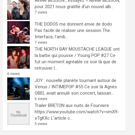
Airelle BESSON , essayez !!
Airelle BESSON,
pour 2021 nous gratifie d'un nouvel alb...
7 views
THE DODOS me donnent envie de dodo
Pas facile de réaliser une session The
Interface, l'amb...
7 views
THE NORTH BAY MOUSTACHE LEAGUE ont
la barbe qui pousse / Young POP #27
Ce
fut un moment agréable ce soir là que de
retrouver l...
6 views
JOY : nouvelle planète tournant autour de
Venus / INTIMEPOP #55
Ce soir là Agnès
OBEL avait annulé son concert, laissan...
6 views
Trailer BRETON aux nuits de Fourviere
https://www.youtube.com/watch?v=vmX9-
sTgKXc L'article c...
5 views