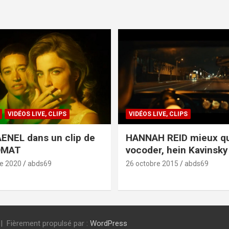
VIDÉOS LIVE, CLIPS
VIDÉOS LIVE, CLIPS
ENEL dans un clip de
HANNAH REID mieux q
OMAT
vocoder, hein Kavinsky 
e 2020
abds69
26 octobre 2015
abds69
Fièrement propulsé par :
WordPress