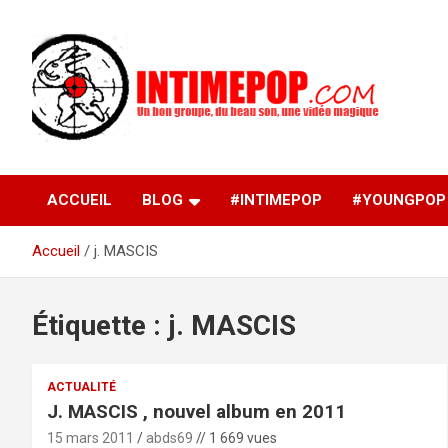
Aller
au
contenu
Un blog avec des sessions live filmées de concerts de
intimepop.com
musiques actuelles pop rock, post-rock, indé sur Lyon. rock po
concert lyon
ACCUEIL
BLOG
#INTIMEPOP
#YOUNGPOP
Accueil
j. MASCIS
Étiquette :
j. MASCIS
ACTUALITÉ
J. MASCIS , nouvel album en 2011
15 mars 2011
abds69
// 1 669 vues