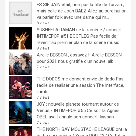
ES SIE JAIN était, non pas la fille de Tarzan ,
mais celle de Joan BAEZ
Allez aujourd'hui on
va parler folk avec une dame qui m...
8 views
SUSHEELA RAMAN se la ramène / concert
INTIMEPOP #51 BOOTLEG
Pas facile de
revenir au premier plan de la scène music...
8 views
Airelle BESSON , essayez !!
Airelle BESSON,
pour 2021 nous gratifie d'un nouvel alb...
7 views
THE DODOS me donnent envie de dodo
Pas
facile de réaliser une session The Interface,
l'amb...
7 views
JOY : nouvelle planète tournant autour de
Venus / INTIMEPOP #55
Ce soir là Agnès
OBEL avait annulé son concert, laissan...
7 views
THE NORTH BAY MOUSTACHE LEAGUE ont la
barbe qui pousse / Young POP #27
Ce fut un