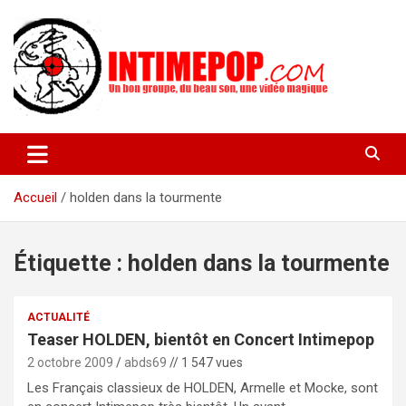
Aller
au
contenu
Un blog avec des sessions live filmées de concerts de musiques
intimepop.com
actuelles pop rock, post-rock, indé sur Lyon. rock pop concert
lyon
Accueil
holden dans la tourmente
Étiquette :
holden dans la tourmente
ACTUALITÉ
Teaser HOLDEN, bientôt en Concert Intimepop
2 octobre 2009
abds69
// 1 547 vues
Les Français classieux de HOLDEN, Armelle et Mocke, sont