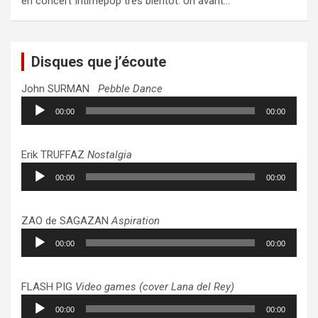
en concert Intimepop très bientôt. Un avant…
Disques que j’écoute
John SURMAN
Pebble Dance
Lecteur
00:00
00:00
audio
Erik TRUFFAZ
Nostalgia
Lecteur
00:00
00:00
audio
ZAO de SAGAZAN
Aspiration
Lecteur
00:00
00:00
audio
FLASH PIG
Video games (cover Lana del Rey)
Lecteur
00:00
00:00
audio