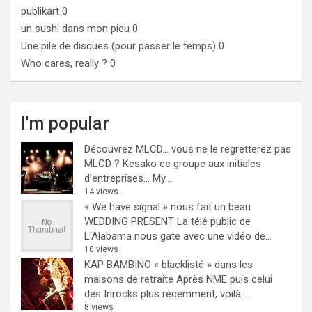
publikart
0
un sushi dans mon pieu
0
Une pile de disques (pour passer le temps)
0
Who cares, really ?
0
I'm popular
Découvrez MLCD… vous ne le regretterez pas
MLCD ? Kesako ce groupe aux initiales
d’entreprises… My...
14 views
« We have signal » nous fait un beau
WEDDING PRESENT
La télé public de
L'Alabama nous gate avec une vidéo de...
10 views
KAP BAMBINO « blacklisté » dans les
maisons de retraite
Après NME puis celui
des Inrocks plus récemment, voilà...
8 views