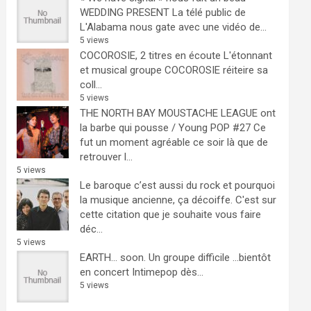
WEDDING PRESENT
La télé public de
L'Alabama nous gate avec une vidéo de...
5 views
COCOROSIE, 2 titres en écoute
L'étonnant
et musical groupe COCOROSIE réiteire sa
coll...
5 views
THE NORTH BAY MOUSTACHE LEAGUE ont
la barbe qui pousse / Young POP #27
Ce
fut un moment agréable ce soir là que de
retrouver l...
5 views
Le baroque c’est aussi du rock et pourquoi
la musique ancienne, ça décoiffe.
C'est sur
cette citation que je souhaite vous faire
déc...
5 views
EARTH… soon.
Un groupe difficile ...bientôt
en concert Intimepop dès...
5 views