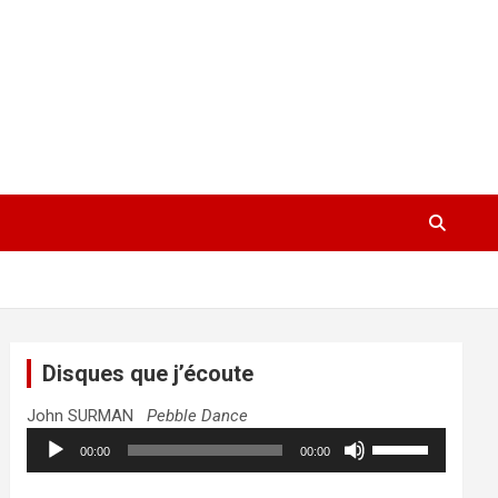
Disques que j’écoute
John SURMAN
Pebble Dance
Lecteur
Utilisez
00:00
00:00
audio
les
flèches