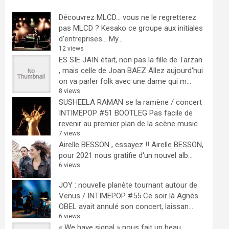
Découvrez MLCD… vous ne le regretterez
pas
MLCD ? Kesako ce groupe aux initiales
d’entreprises… My...
12 views
ES SIE JAIN était, non pas la fille de Tarzan
, mais celle de Joan BAEZ
Allez aujourd'hui
on va parler folk avec une dame qui m...
8 views
SUSHEELA RAMAN se la ramène / concert
INTIMEPOP #51 BOOTLEG
Pas facile de
revenir au premier plan de la scène music...
7 views
Airelle BESSON , essayez !!
Airelle BESSON,
pour 2021 nous gratifie d'un nouvel alb...
6 views
JOY : nouvelle planète tournant autour de
Venus / INTIMEPOP #55
Ce soir là Agnès
OBEL avait annulé son concert, laissan...
6 views
« We have signal » nous fait un beau