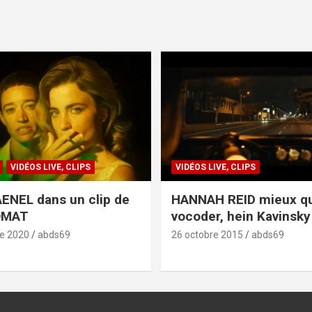
VIDÉOS LIVE, CLIPS
VIDÉOS LIVE, CLIPS
ENEL dans un clip de
HANNAH REID mieux q
OMAT
vocoder, hein Kavinsky 
e 2020
abds69
26 octobre 2015
abds69