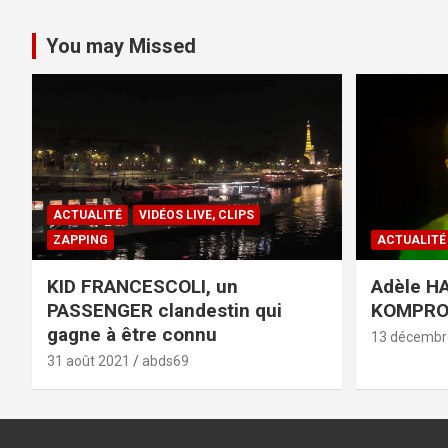
You may Missed
ACTUALITÉ
VIDÉOS LIVE, CLIPS
ZAPPING
ACTUALITÉ
KID FRANCESCOLI, un
Adèle HA
PASSENGER clandestin qui
KOMPR
gagne à être connu
13 décembr
31 août 2021
abds69