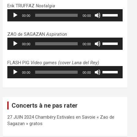
haut/bas
Erik TRUFFAZ
Nostalgia
pour
Lecteur
Utilisez
augmenter
00:00
00:00
audio
les
ou
flèches
diminuer
haut/bas
ZAO de SAGAZAN
Aspiration
le
pour
Lecteur
Utilisez
volume.
augmenter
00:00
00:00
audio
les
ou
flèches
diminuer
haut/bas
FLASH PIG
Video games (cover Lana del Rey)
le
pour
Lecteur
Utilisez
volume.
augmenter
00:00
00:00
audio
les
ou
flèches
diminuer
haut/bas
le
pour
volume.
augmenter
Concerts à ne pas rater
ou
diminuer
27 JUIN 2024 Chambéry Estivales en Savoie « Zao de
le
Sagazan » gratos
volume.