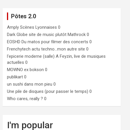
Pôtes 2.0
Amply
Scènes Lyonnaises 0
Dark Globe
site de music plutôt Mathrock 0
EOSHD
Du matos pour filmer des concerts 0
Frenchytech
actu techno…mon autre site 0
l'epicerie moderne (salle)
A Feyzin, live de musiques
actuelles 0
MOWNO ex bokson
0
publikart
0
un sushi dans mon pieu
0
Une pile de disques (pour passer le temps)
0
Who cares, really ?
0
I'm popular