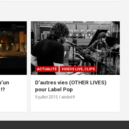
ACTUALITÉ
VIDÉOS LIVE, CLIPS
u’un
D’autres vies (OTHER LIVES)
!?
pour Label Pop
9 juillet 2015
abds69