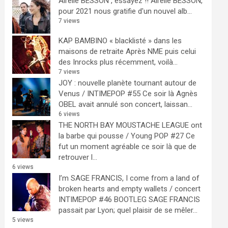
Airelle BESSON , essayez !!
Airelle BESSON,
pour 2021 nous gratifie d'un nouvel alb...
7 views
KAP BAMBINO « blacklisté » dans les
maisons de retraite
Après NME puis celui
des Inrocks plus récemment, voilà...
7 views
JOY : nouvelle planète tournant autour de
Venus / INTIMEPOP #55
Ce soir là Agnès
OBEL avait annulé son concert, laissan...
6 views
THE NORTH BAY MOUSTACHE LEAGUE ont
la barbe qui pousse / Young POP #27
Ce
fut un moment agréable ce soir là que de
retrouver l...
6 views
I’m SAGE FRANCIS, I come from a land of
broken hearts and empty wallets / concert
INTIMEPOP #46 BOOTLEG
SAGE FRANCIS
passait par Lyon; quel plaisir de se mêler...
5 views