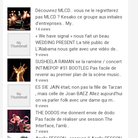
Découvrez MLCD… vous ne le regretterez
pas
MLCD ? Kesako ce groupe aux initiales
d’entreprises… My...
14 views
« We have signal » nous fait un beau
WEDDING PRESENT
La télé public de
L'Alabama nous gate avec une vidéo de...
9 views
SUSHEELA RAMAN se la ramène / concert
INTIMEPOP #51 BOOTLEG
Pas facile de
revenir au premier plan de la scène music...
8 views
ES SIE JAIN était, non pas la fille de Tarzan
, mais celle de Joan BAEZ
Allez aujourd'hui
on va parler folk avec une dame qui m...
8 views
THE DODOS me donnent envie de dodo
Pas facile de réaliser une session The
Interface, l'amb...
7 views