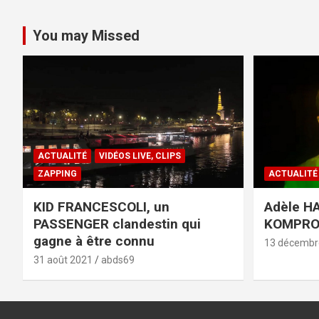
You may Missed
ACTUALITÉ
VIDÉOS LIVE, CLIPS
ZAPPING
ACTUALITÉ
KID FRANCESCOLI, un
Adèle HA
PASSENGER clandestin qui
KOMPR
gagne à être connu
13 décembr
31 août 2021
abds69