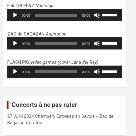
haut/bas
Erik TRUFFAZ
Nostalgia
pour
Lecteur
Utilisez
augmenter
00:00
00:00
audio
les
ou
flèches
diminuer
haut/bas
ZAO de SAGAZAN
Aspiration
le
pour
Lecteur
Utilisez
volume.
augmenter
00:00
00:00
audio
les
ou
flèches
diminuer
haut/bas
FLASH PIG
Video games (cover Lana del Rey)
le
pour
Lecteur
Utilisez
volume.
augmenter
00:00
00:00
audio
les
ou
flèches
diminuer
haut/bas
le
pour
volume.
augmenter
Concerts à ne pas rater
ou
diminuer
27 JUIN 2024 Chambéry Estivales en Savoie « Zao de
le
Sagazan » gratos
volume.