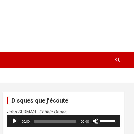
Disques que j’écoute
John SURMAN
Pebble Dance
Lecteur
Utilisez
00:00
00:00
audio
les
flèches