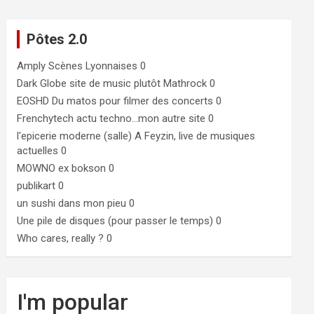
Pôtes 2.0
Amply
Scènes Lyonnaises 0
Dark Globe
site de music plutôt Mathrock 0
EOSHD
Du matos pour filmer des concerts 0
Frenchytech
actu techno…mon autre site 0
l'epicerie moderne (salle)
A Feyzin, live de musiques
actuelles 0
MOWNO ex bokson
0
publikart
0
un sushi dans mon pieu
0
Une pile de disques (pour passer le temps)
0
Who cares, really ?
0
I'm popular