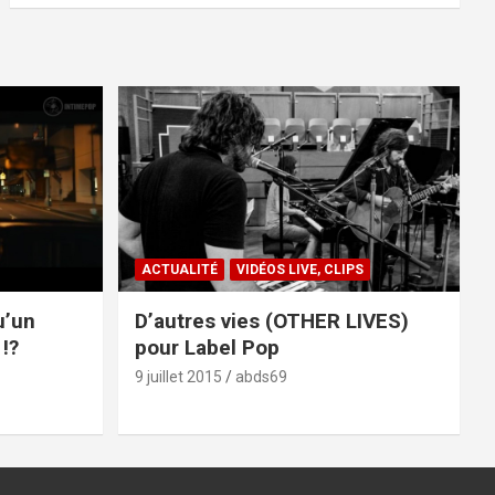
ACTUALITÉ
VIDÉOS LIVE, CLIPS
u’un
D’autres vies (OTHER LIVES)
!?
pour Label Pop
9 juillet 2015
abds69