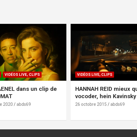
VIDÉOS LIVE, CLIPS
VIDÉOS LIVE, CLIPS
ENEL dans un clip de
HANNAH REID mieux q
OMAT
vocoder, hein Kavinsky 
e 2020
abds69
26 octobre 2015
abds69