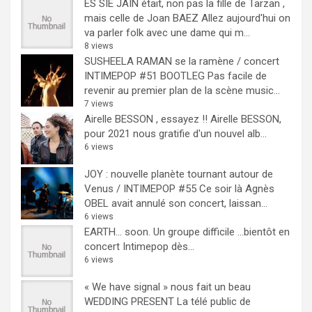
ES SIE JAIN était, non pas la fille de Tarzan ,
mais celle de Joan BAEZ
Allez aujourd'hui on
va parler folk avec une dame qui m...
8 views
SUSHEELA RAMAN se la ramène / concert
INTIMEPOP #51 BOOTLEG
Pas facile de
revenir au premier plan de la scène music...
7 views
Airelle BESSON , essayez !!
Airelle BESSON,
pour 2021 nous gratifie d'un nouvel alb...
6 views
JOY : nouvelle planète tournant autour de
Venus / INTIMEPOP #55
Ce soir là Agnès
OBEL avait annulé son concert, laissan...
6 views
EARTH… soon.
Un groupe difficile ...bientôt en
concert Intimepop dès...
6 views
« We have signal » nous fait un beau
WEDDING PRESENT
La télé public de