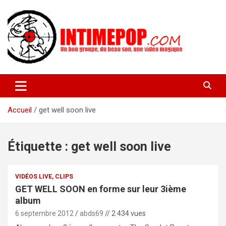
Aller
au
contenu
Un blog avec des sessions live filmées de concerts de musiques
intimepop.com
actuelles pop rock, post-rock, indé sur Lyon. rock pop concert
lyon
Accueil
get well soon live
Étiquette :
get well soon live
VIDÉOS LIVE, CLIPS
GET WELL SOON en forme sur leur 3ième
album
6 septembre 2012
abds69
// 2 434 vues