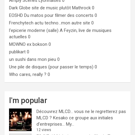
Amply
Scènes Lyonnaises 0
Dark Globe
site de music plutôt Mathrock 0
EOSHD
Du matos pour filmer des concerts 0
Frenchytech
actu techno…mon autre site 0
l'epicerie moderne (salle)
A Feyzin, live de musiques
actuelles 0
MOWNO ex bokson
0
publikart
0
un sushi dans mon pieu
0
Une pile de disques (pour passer le temps)
0
Who cares, really ?
0
I'm popular
Découvrez MLCD… vous ne le regretterez pas
MLCD ? Kesako ce groupe aux initiales
d’entreprises… My...
12 views