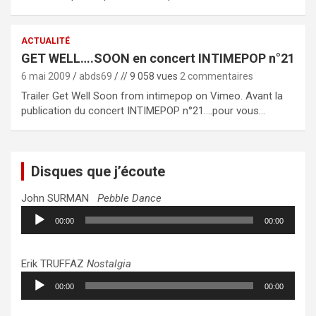
ACTUALITÉ
GET WELL….SOON en concert INTIMEPOP n°21
6 mai 2009
abds69
// 9 058 vues
2 commentaires
Trailer Get Well Soon from intimepop on Vimeo. Avant la
publication du concert INTIMEPOP n°21….pour vous…
Disques que j’écoute
John SURMAN
Pebble Dance
Lecteur
00:00
00:00
audio
Erik TRUFFAZ
Nostalgia
Lecteur
00:00
00:00
audio