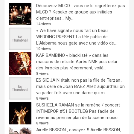
Découvrez MLCD… vous ne le regretterez pas
MLCD ? Kesako ce groupe aux initiales
d’entreprises… My...
14 views
« We have signal » nous fait un beau
WEDDING PRESENT
La télé public de
L'Alabama nous gate avec une vidéo de...
10 views
KAP BAMBINO « blacklisté » dans les
maisons de retraite
Après NME puis celui
des Inrocks plus récemment, voilà...
8 views
ES SIE JAIN était, non pas la fille de Tarzan ,
mais celle de Joan BAEZ
Allez aujourd'hui on
va parler folk avec une dame qui m...
8 views
SUSHEELA RAMAN se la ramène / concert
INTIMEPOP #51 BOOTLEG
Pas facile de
revenir au premier plan de la scène music...
8 views
Airelle BESSON , essayez !!
Airelle BESSON,