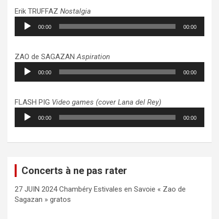
Erik TRUFFAZ
Nostalgia
Lecteur
00:00
00:00
audio
ZAO de SAGAZAN
Aspiration
Lecteur
00:00
00:00
audio
FLASH PIG
Video games (cover Lana del Rey)
Lecteur
00:00
00:00
audio
Concerts à ne pas rater
27 JUIN 2024 Chambéry Estivales en Savoie « Zao de
Sagazan » gratos