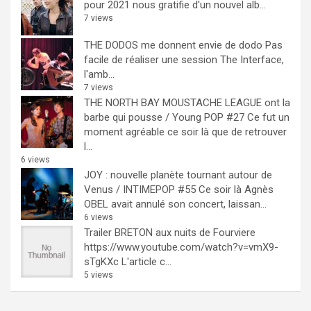
pour 2021 nous gratifie d'un nouvel alb...
7 views
THE DODOS me donnent envie de dodo
Pas
facile de réaliser une session The Interface,
l'amb...
7 views
THE NORTH BAY MOUSTACHE LEAGUE ont la
barbe qui pousse / Young POP #27
Ce fut un
moment agréable ce soir là que de retrouver
l...
6 views
JOY : nouvelle planète tournant autour de
Venus / INTIMEPOP #55
Ce soir là Agnès
OBEL avait annulé son concert, laissan...
6 views
Trailer BRETON aux nuits de Fourviere
https://www.youtube.com/watch?v=vmX9-
sTgKXc L'article c...
5 views