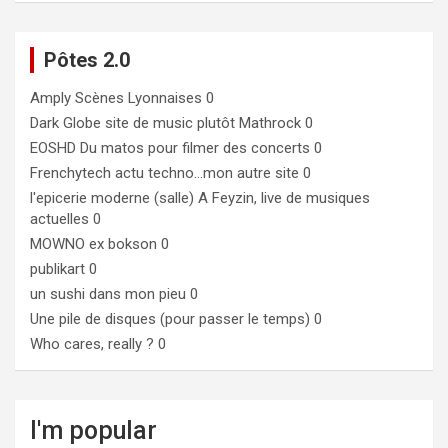
Pôtes 2.0
Amply
Scènes Lyonnaises 0
Dark Globe
site de music plutôt Mathrock 0
EOSHD
Du matos pour filmer des concerts 0
Frenchytech
actu techno…mon autre site 0
l'epicerie moderne (salle)
A Feyzin, live de musiques
actuelles 0
MOWNO ex bokson
0
publikart
0
un sushi dans mon pieu
0
Une pile de disques (pour passer le temps)
0
Who cares, really ?
0
I'm popular