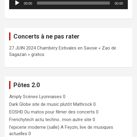
00:00
00:00
audio
Concerts à ne pas rater
27 JUIN 2024 Chambéry Estivales en Savoie « Zao de
Sagazan » gratos
Pôtes 2.0
Amply
Scènes Lyonnaises 0
Dark Globe
site de music plutôt Mathrock 0
EOSHD
Du matos pour filmer des concerts 0
Frenchytech
actu techno…mon autre site 0
l'epicerie moderne (salle)
A Feyzin, live de musiques
actuelles 0