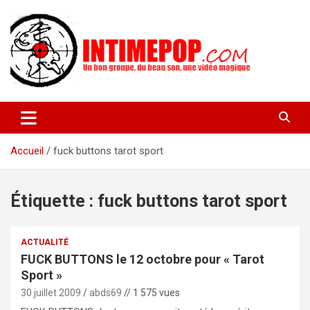
Aller
au
contenu
Un blog avec des sessions live filmées de concerts de musiques
intimepop.com
actuelles pop rock, post-rock, indé sur Lyon. rock pop concert
lyon
Accueil
fuck buttons tarot sport
Étiquette :
fuck buttons tarot sport
ACTUALITÉ
FUCK BUTTONS le 12 octobre pour « Tarot
Sport »
30 juillet 2009
abds69
// 1 575 vues