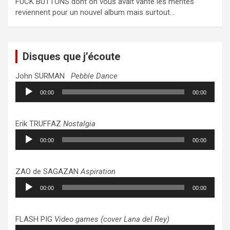
FUCK BUTTONS dont on vous avait vanté les mérites
reviennent pour un nouvel album mais surtout…
Disques que j’écoute
John SURMAN
Pebble Dance
Lecteur
00:00
00:00
audio
Erik TRUFFAZ
Nostalgia
Lecteur
00:00
00:00
audio
ZAO de SAGAZAN
Aspiration
Lecteur
00:00
00:00
audio
FLASH PIG
Video games (cover Lana del Rey)
Lecteur