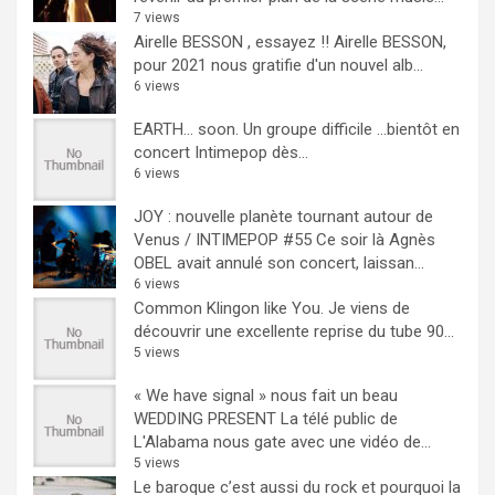
7 views
Airelle BESSON , essayez !!
Airelle BESSON,
pour 2021 nous gratifie d'un nouvel alb...
6 views
EARTH… soon.
Un groupe difficile ...bientôt en
concert Intimepop dès...
6 views
JOY : nouvelle planète tournant autour de
Venus / INTIMEPOP #55
Ce soir là Agnès
OBEL avait annulé son concert, laissan...
6 views
Common Klingon like You.
Je viens de
découvrir une excellente reprise du tube 90...
5 views
« We have signal » nous fait un beau
WEDDING PRESENT
La télé public de
L'Alabama nous gate avec une vidéo de...
5 views
Le baroque c’est aussi du rock et pourquoi la