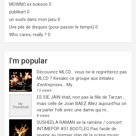
MOWNO ex bokson
0
publikart
0
un sushi dans mon pieu
0
Une pile de disques (pour passer le temps)
0
Who cares, really ?
0
I'm popular
Découvrez MLCD… vous ne le regretterez pas
MLCD ? Kesako ce groupe aux initiales
d’entreprises… My...
12 views
ES SIE JAIN était, non pas la fille de Tarzan ,
mais celle de Joan BAEZ
Allez aujourd'hui on
va parler folk avec une dame qui m...
8 views
SUSHEELA RAMAN se la ramène / concert
INTIMEPOP #51 BOOTLEG
Pas facile de
revenir au premier plan de la scène music...