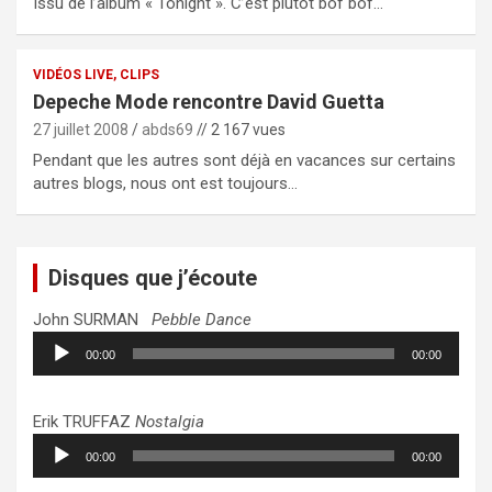
Issu de l’album « Tonight ». C’est plutôt bof bof…
VIDÉOS LIVE, CLIPS
Depeche Mode rencontre David Guetta
27 juillet 2008
abds69
// 2 167 vues
Pendant que les autres sont déjà en vacances sur certains
autres blogs, nous ont est toujours…
Disques que j’écoute
John SURMAN
Pebble Dance
Lecteur
00:00
00:00
audio
Erik TRUFFAZ
Nostalgia
Lecteur
00:00
00:00
audio