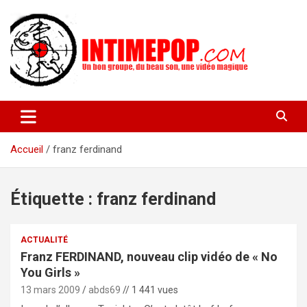
Aller
au
contenu
Un blog avec des sessions live filmées de concerts de musiques
intimepop.com
actuelles pop rock, post-rock, indé sur Lyon. rock pop concert
lyon
Accueil
franz ferdinand
Étiquette :
franz ferdinand
ACTUALITÉ
Franz FERDINAND, nouveau clip vidéo de « No
You Girls »
13 mars 2009
abds69
// 1 441 vues