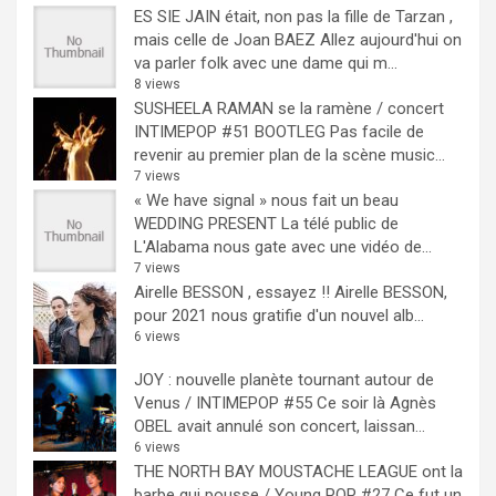
ES SIE JAIN était, non pas la fille de Tarzan ,
mais celle de Joan BAEZ
Allez aujourd'hui on
va parler folk avec une dame qui m...
8 views
SUSHEELA RAMAN se la ramène / concert
INTIMEPOP #51 BOOTLEG
Pas facile de
revenir au premier plan de la scène music...
7 views
« We have signal » nous fait un beau
WEDDING PRESENT
La télé public de
L'Alabama nous gate avec une vidéo de...
7 views
Airelle BESSON , essayez !!
Airelle BESSON,
pour 2021 nous gratifie d'un nouvel alb...
6 views
JOY : nouvelle planète tournant autour de
Venus / INTIMEPOP #55
Ce soir là Agnès
OBEL avait annulé son concert, laissan...
6 views
THE NORTH BAY MOUSTACHE LEAGUE ont la
barbe qui pousse / Young POP #27
Ce fut un