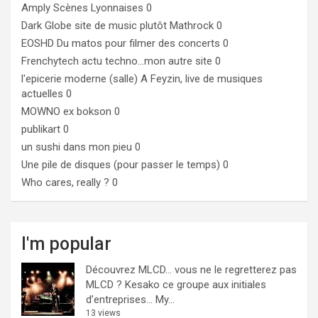
Amply
Scènes Lyonnaises 0
Dark Globe
site de music plutôt Mathrock 0
EOSHD
Du matos pour filmer des concerts 0
Frenchytech
actu techno…mon autre site 0
l'epicerie moderne (salle)
A Feyzin, live de musiques
actuelles 0
MOWNO ex bokson
0
publikart
0
un sushi dans mon pieu
0
Une pile de disques (pour passer le temps)
0
Who cares, really ?
0
I'm popular
Découvrez MLCD… vous ne le regretterez pas
MLCD ? Kesako ce groupe aux initiales
d’entreprises… My...
13 views