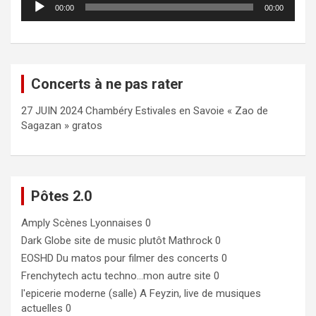
00:00
00:00
audio
Concerts à ne pas rater
27 JUIN 2024 Chambéry Estivales en Savoie « Zao de
Sagazan » gratos
Pôtes 2.0
Amply
Scènes Lyonnaises 0
Dark Globe
site de music plutôt Mathrock 0
EOSHD
Du matos pour filmer des concerts 0
Frenchytech
actu techno…mon autre site 0
l'epicerie moderne (salle)
A Feyzin, live de musiques
actuelles 0