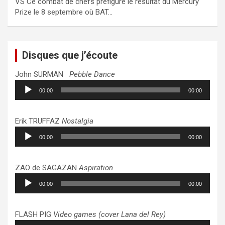
VS Ce combat de chefs préfigure le résultat du Mercury
Prize le 8 septembre où BAT…
Disques que j’écoute
John SURMAN
Pebble Dance
Lecteur
00:00
00:00
audio
Erik TRUFFAZ
Nostalgia
Lecteur
00:00
00:00
audio
ZAO de SAGAZAN
Aspiration
Lecteur
00:00
00:00
audio
FLASH PIG
Video games (cover Lana del Rey)
Lecteur