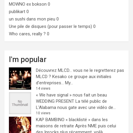
MOWNO ex bokson
0
publikart
0
un sushi dans mon pieu
0
Une pile de disques (pour passer le temps)
0
Who cares, really ?
0
I'm popular
Découvrez MLCD… vous ne le regretterez pas
MLCD ? Kesako ce groupe aux initiales
d’entreprises… My...
14 views
« We have signal » nous fait un beau
WEDDING PRESENT
La télé public de
L'Alabama nous gate avec une vidéo de...
10 views
KAP BAMBINO « blacklisté » dans les
maisons de retraite
Après NME puis celui
des Inrocks plus récemment, voilà...