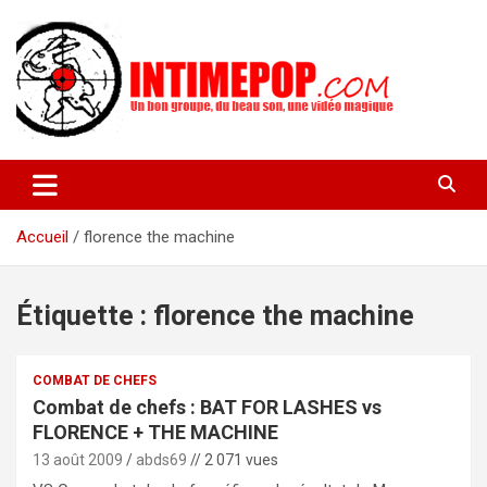
Aller
au
contenu
Un blog avec des sessions live filmées de concerts de musiques
intimepop.com
actuelles pop rock, post-rock, indé sur Lyon. rock pop concert
lyon
Accueil
florence the machine
Étiquette :
florence the machine
COMBAT DE CHEFS
Combat de chefs : BAT FOR LASHES vs
FLORENCE + THE MACHINE
13 août 2009
abds69
// 2 071 vues