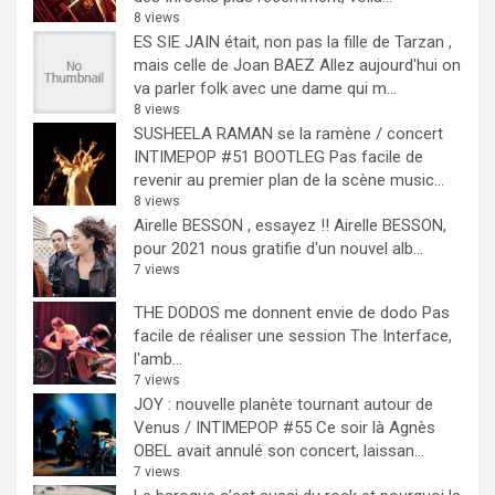
8 views
ES SIE JAIN était, non pas la fille de Tarzan ,
mais celle de Joan BAEZ
Allez aujourd'hui on
va parler folk avec une dame qui m...
8 views
SUSHEELA RAMAN se la ramène / concert
INTIMEPOP #51 BOOTLEG
Pas facile de
revenir au premier plan de la scène music...
8 views
Airelle BESSON , essayez !!
Airelle BESSON,
pour 2021 nous gratifie d'un nouvel alb...
7 views
THE DODOS me donnent envie de dodo
Pas
facile de réaliser une session The Interface,
l'amb...
7 views
JOY : nouvelle planète tournant autour de
Venus / INTIMEPOP #55
Ce soir là Agnès
OBEL avait annulé son concert, laissan...
7 views