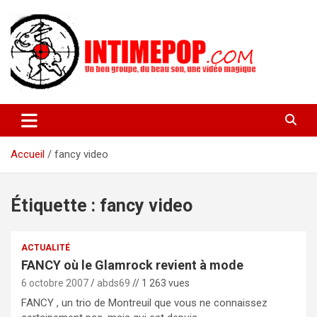
Aller
au
contenu
Un blog avec des sessions live filmées de concerts de musiques
intimepop.com
actuelles pop rock, post-rock, indé sur Lyon. rock pop concert
lyon
Accueil
fancy video
Étiquette :
fancy video
ACTUALITÉ
FANCY où le Glamrock revient à mode
6 octobre 2007
abds69
// 1 263 vues
FANCY , un trio de Montreuil que vous ne connaissez