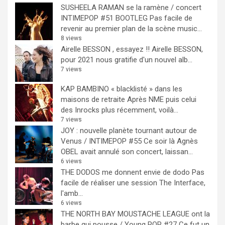
SUSHEELA RAMAN se la ramène / concert
INTIMEPOP #51 BOOTLEG
Pas facile de
revenir au premier plan de la scène music...
8 views
Airelle BESSON , essayez !!
Airelle BESSON,
pour 2021 nous gratifie d'un nouvel alb...
7 views
KAP BAMBINO « blacklisté » dans les
maisons de retraite
Après NME puis celui
des Inrocks plus récemment, voilà...
7 views
JOY : nouvelle planète tournant autour de
Venus / INTIMEPOP #55
Ce soir là Agnès
OBEL avait annulé son concert, laissan...
6 views
THE DODOS me donnent envie de dodo
Pas
facile de réaliser une session The Interface,
l'amb...
6 views
THE NORTH BAY MOUSTACHE LEAGUE ont la
barbe qui pousse / Young POP #27
Ce fut un