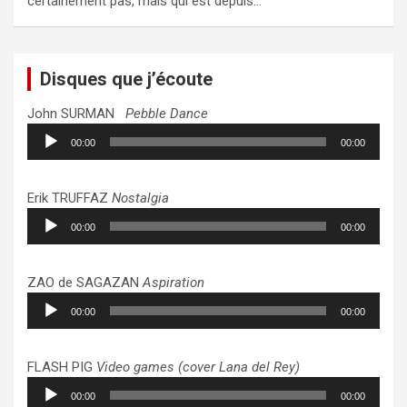
certainement pas, mais qui est depuis…
Disques que j’écoute
John SURMAN
Pebble Dance
Lecteur
00:00
00:00
audio
Erik TRUFFAZ
Nostalgia
Lecteur
00:00
00:00
audio
ZAO de SAGAZAN
Aspiration
Lecteur
00:00
00:00
audio
FLASH PIG
Video games (cover Lana del Rey)
Lecteur
00:00
00:00
audio