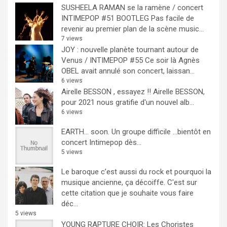
SUSHEELA RAMAN se la ramène / concert
INTIMEPOP #51 BOOTLEG
Pas facile de
revenir au premier plan de la scène music...
7 views
JOY : nouvelle planète tournant autour de
Venus / INTIMEPOP #55
Ce soir là Agnès
OBEL avait annulé son concert, laissan...
6 views
Airelle BESSON , essayez !!
Airelle BESSON,
pour 2021 nous gratifie d'un nouvel alb...
6 views
EARTH… soon.
Un groupe difficile ...bientôt en
concert Intimepop dès...
5 views
Le baroque c’est aussi du rock et pourquoi la
musique ancienne, ça décoiffe.
C'est sur
cette citation que je souhaite vous faire
déc...
5 views
YOUNG RAPTURE CHOIR: Les Choristes