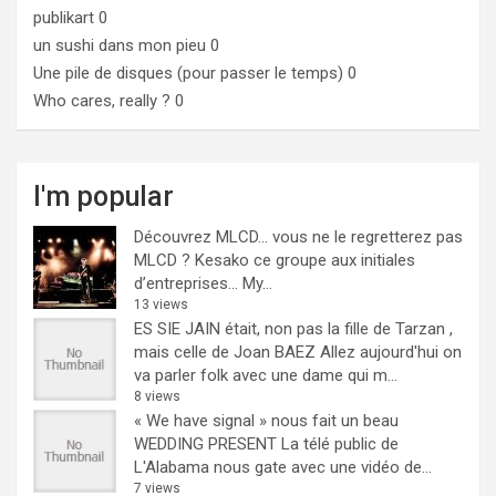
publikart
0
un sushi dans mon pieu
0
Une pile de disques (pour passer le temps)
0
Who cares, really ?
0
I'm popular
Découvrez MLCD… vous ne le regretterez pas
MLCD ? Kesako ce groupe aux initiales
d’entreprises… My...
13 views
ES SIE JAIN était, non pas la fille de Tarzan ,
mais celle de Joan BAEZ
Allez aujourd'hui on
va parler folk avec une dame qui m...
8 views
« We have signal » nous fait un beau
WEDDING PRESENT
La télé public de
L'Alabama nous gate avec une vidéo de...
7 views