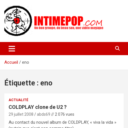
Aller
au
contenu
Un blog avec des sessions live filmées de concerts de musiques
intimepop.com
actuelles pop rock, post-rock, indé sur Lyon. rock pop concert
lyon
Accueil
eno
Étiquette :
eno
ACTUALITÉ
COLDPLAY clone de U2 ?
29 juillet 2008
abds69
// 2 076 vues
Au contact du nouvel album de COLDPLAY, « viva la vida »