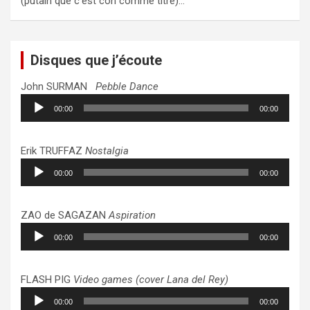
(putain que c’est con comme titre)…
Disques que j’écoute
John SURMAN
Pebble Dance
Lecteur
00:00
00:00
audio
Erik TRUFFAZ
Nostalgia
Lecteur
00:00
00:00
audio
ZAO de SAGAZAN
Aspiration
Lecteur
00:00
00:00
audio
FLASH PIG
Video games (cover Lana del Rey)
Lecteur
00:00
00:00
audio