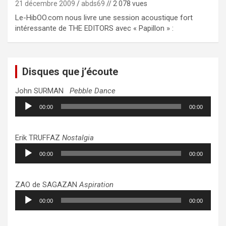
21 décembre 2009
abds69
// 2 078 vues
Le-HibOO.com nous livre une session acoustique fort
intéressante de THE EDITORS avec « Papillon » :
Disques que j’écoute
John SURMAN
Pebble Dance
Lecteur
00:00
00:00
audio
Erik TRUFFAZ
Nostalgia
Lecteur
00:00
00:00
audio
ZAO de SAGAZAN
Aspiration
Lecteur
00:00
00:00
audio