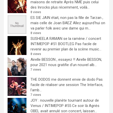
maisons de retraite
Après NME puis celui
des Inrocks plus récemment, voilà...
8 views
ES SIE JAIN était, non pas la fille de Tarzan ,
mais celle de Joan BAEZ
Allez aujourd'hui on
va parler folk avec une dame qui m...
8 views
SUSHEELA RAMAN se la ramène / concert
INTIMEPOP #51 BOOTLEG
Pas facile de
revenir au premier plan de la scène music...
8 views
Airelle BESSON , essayez !!
Airelle BESSON,
pour 2021 nous gratifie d'un nouvel alb...
7 views
THE DODOS me donnent envie de dodo
Pas
facile de réaliser une session The Interface,
l'amb...
7 views
JOY : nouvelle planète tournant autour de
Venus / INTIMEPOP #55
Ce soir là Agnès
OBEL avait annulé son concert, laissan...