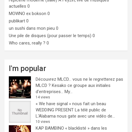
l'epicerie moderne (salle)
A Feyzin, live de musiques
actuelles 0
MOWNO ex bokson
0
publikart
0
un sushi dans mon pieu
0
Une pile de disques (pour passer le temps)
0
Who cares, really ?
0
I'm popular
Découvrez MLCD… vous ne le regretterez pas
MLCD ? Kesako ce groupe aux initiales
d’entreprises… My...
14 views
« We have signal » nous fait un beau
WEDDING PRESENT
La télé public de
L'Alabama nous gate avec une vidéo de...
10 views
KAP BAMBINO « blacklisté » dans les