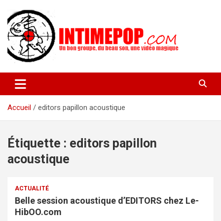
Aller
au
contenu
Un blog avec des sessions live filmées de concerts de musiques
intimepop.com
actuelles pop rock, post-rock, indé sur Lyon. rock pop concert
lyon
Accueil
editors papillon acoustique
Étiquette :
editors papillon
acoustique
ACTUALITÉ
Belle session acoustique d’EDITORS chez Le-
HibOO.com