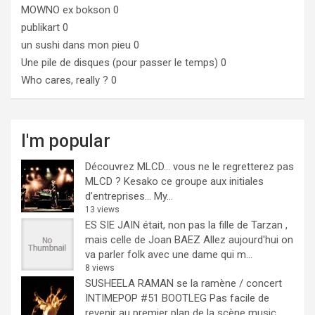
MOWNO ex bokson
0
publikart
0
un sushi dans mon pieu
0
Une pile de disques (pour passer le temps)
0
Who cares, really ?
0
I'm popular
Découvrez MLCD… vous ne le regretterez pas
MLCD ? Kesako ce groupe aux initiales
d’entreprises… My...
13 views
ES SIE JAIN était, non pas la fille de Tarzan ,
mais celle de Joan BAEZ
Allez aujourd'hui on
va parler folk avec une dame qui m...
8 views
SUSHEELA RAMAN se la ramène / concert
INTIMEPOP #51 BOOTLEG
Pas facile de
revenir au premier plan de la scène music...