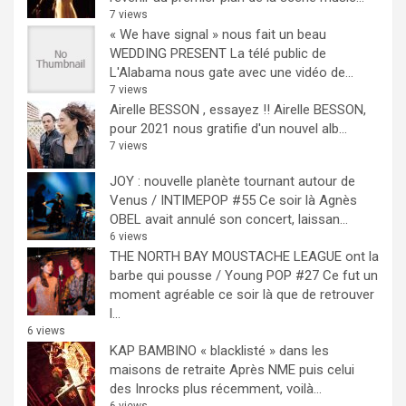
7 views
« We have signal » nous fait un beau
WEDDING PRESENT
La télé public de
L'Alabama nous gate avec une vidéo de...
7 views
Airelle BESSON , essayez !!
Airelle BESSON,
pour 2021 nous gratifie d'un nouvel alb...
7 views
JOY : nouvelle planète tournant autour de
Venus / INTIMEPOP #55
Ce soir là Agnès
OBEL avait annulé son concert, laissan...
6 views
THE NORTH BAY MOUSTACHE LEAGUE ont la
barbe qui pousse / Young POP #27
Ce fut un
moment agréable ce soir là que de retrouver
l...
6 views
KAP BAMBINO « blacklisté » dans les
maisons de retraite
Après NME puis celui
des Inrocks plus récemment, voilà...