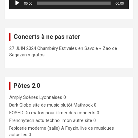
00:00
00:00
audio
Concerts à ne pas rater
27 JUIN 2024 Chambéry Estivales en Savoie « Zao de
Sagazan » gratos
Pôtes 2.0
Amply
Scènes Lyonnaises 0
Dark Globe
site de music plutôt Mathrock 0
EOSHD
Du matos pour filmer des concerts 0
Frenchytech
actu techno…mon autre site 0
l'epicerie moderne (salle)
A Feyzin, live de musiques
actuelles 0