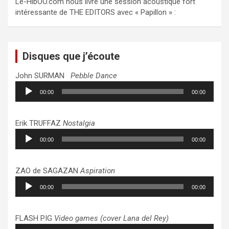
Le-HibOO.com nous livre une session acoustique fort
intéressante de THE EDITORS avec « Papillon » :
Disques que j’écoute
John SURMAN
Pebble Dance
Lecteur
00:00
00:00
audio
Erik TRUFFAZ
Nostalgia
Lecteur
00:00
00:00
audio
ZAO de SAGAZAN
Aspiration
Lecteur
00:00
00:00
audio
FLASH PIG
Video games (cover Lana del Rey)
Lecteur