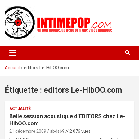
Aller
au
contenu
Un blog avec des sessions live filmées de concerts de musiques
intimepop.com
actuelles pop rock, post-rock, indé sur Lyon. rock pop concert
lyon
Accueil
editors Le-HibOO.com
Étiquette :
editors Le-HibOO.com
ACTUALITÉ
Belle session acoustique d’EDITORS chez Le-
HibOO.com
21 décembre 2009
abds69
// 2 076 vues