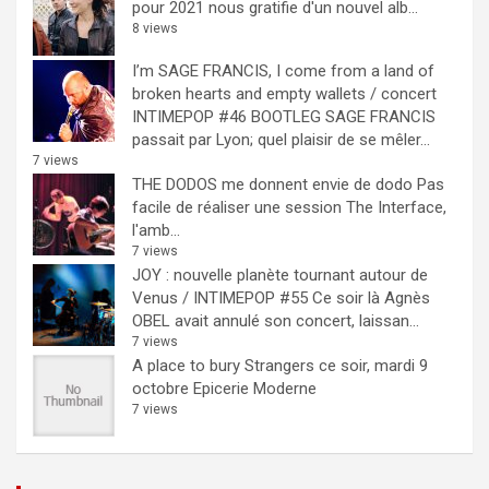
pour 2021 nous gratifie d'un nouvel alb...
8 views
I’m SAGE FRANCIS, I come from a land of
broken hearts and empty wallets / concert
INTIMEPOP #46 BOOTLEG
SAGE FRANCIS
passait par Lyon; quel plaisir de se mêler...
7 views
THE DODOS me donnent envie de dodo
Pas
facile de réaliser une session The Interface,
l'amb...
7 views
JOY : nouvelle planète tournant autour de
Venus / INTIMEPOP #55
Ce soir là Agnès
OBEL avait annulé son concert, laissan...
7 views
A place to bury Strangers ce soir, mardi 9
octobre Epicerie Moderne
7 views