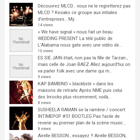
Découvrez MLCD… vous ne le regretterez pas
MLCD ? Kesako ce groupe aux initiales
d’entreprises… My...
14 views
« We have signal » nous fait un beau
WEDDING PRESENT
La télé public de
L'Alabama nous gate avec une vidéo de...
10 views
ES SIE JAIN était, non pas la fille de Tarzan ,
mais celle de Joan BAEZ
Allez aujourd'hui on
va parler folk avec une dame qui m...
9 views
KAP BAMBINO « blacklisté » dans les
maisons de retraite
Après NME puis celui
des Inrocks plus récemment, voilà...
8 views
SUSHEELA RAMAN se la ramène / concert
INTIMEPOP #51 BOOTLEG
Pas facile de
revenir au premier plan de la scène music...
8 views
Airelle BESSON , essayez !!
Airelle BESSON,