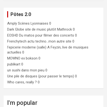
Pôtes 2.0
Amply
Scènes Lyonnaises 0
Dark Globe
site de music plutôt Mathrock 0
EOSHD
Du matos pour filmer des concerts 0
Frenchytech
actu techno…mon autre site 0
l'epicerie moderne (salle)
A Feyzin, live de musiques
actuelles 0
MOWNO ex bokson
0
publikart
0
un sushi dans mon pieu
0
Une pile de disques (pour passer le temps)
0
Who cares, really ?
0
I'm popular