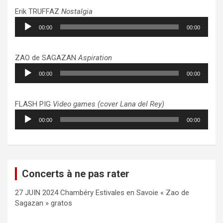
Erik TRUFFAZ
Nostalgia
Lecteur
00:00
00:00
audio
ZAO de SAGAZAN
Aspiration
Lecteur
00:00
00:00
audio
FLASH PIG
Video games (cover Lana del Rey)
Lecteur
00:00
00:00
audio
Concerts à ne pas rater
27 JUIN 2024 Chambéry Estivales en Savoie « Zao de
Sagazan » gratos