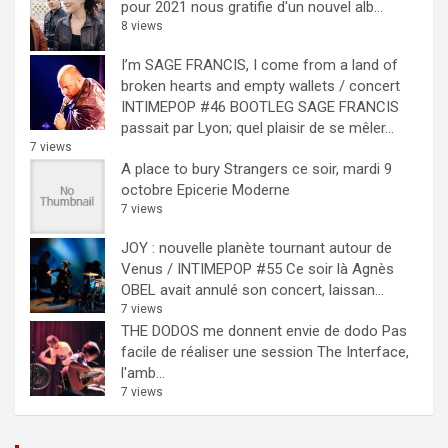
pour 2021 nous gratifie d'un nouvel alb...
8 views
I’m SAGE FRANCIS, I come from a land of
broken hearts and empty wallets / concert
INTIMEPOP #46 BOOTLEG
SAGE FRANCIS
passait par Lyon; quel plaisir de se mêler...
7 views
A place to bury Strangers ce soir, mardi 9
octobre Epicerie Moderne
7 views
JOY : nouvelle planète tournant autour de
Venus / INTIMEPOP #55
Ce soir là Agnès
OBEL avait annulé son concert, laissan...
7 views
THE DODOS me donnent envie de dodo
Pas
facile de réaliser une session The Interface,
l'amb...
7 views