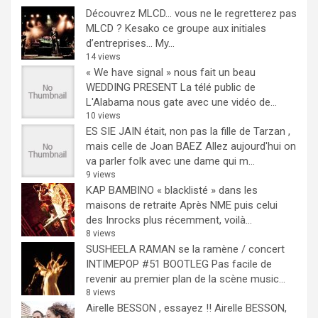
Découvrez MLCD… vous ne le regretterez pas
MLCD ? Kesako ce groupe aux initiales
d’entreprises… My...
14 views
« We have signal » nous fait un beau
WEDDING PRESENT
La télé public de
L'Alabama nous gate avec une vidéo de...
10 views
ES SIE JAIN était, non pas la fille de Tarzan ,
mais celle de Joan BAEZ
Allez aujourd'hui on
va parler folk avec une dame qui m...
9 views
KAP BAMBINO « blacklisté » dans les
maisons de retraite
Après NME puis celui
des Inrocks plus récemment, voilà...
8 views
SUSHEELA RAMAN se la ramène / concert
INTIMEPOP #51 BOOTLEG
Pas facile de
revenir au premier plan de la scène music...
8 views
Airelle BESSON , essayez !!
Airelle BESSON,