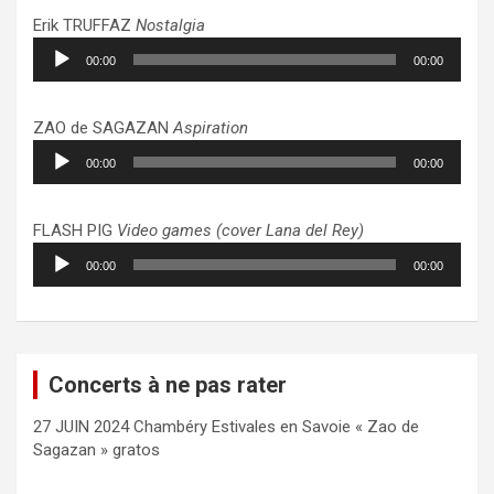
Erik TRUFFAZ
Nostalgia
Lecteur
00:00
00:00
audio
ZAO de SAGAZAN
Aspiration
Lecteur
00:00
00:00
audio
FLASH PIG
Video games (cover Lana del Rey)
Lecteur
00:00
00:00
audio
Concerts à ne pas rater
27 JUIN 2024 Chambéry Estivales en Savoie « Zao de
Sagazan » gratos