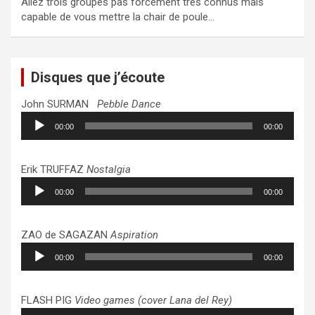
Allez trois groupes pas forcément très connus mais
capable de vous mettre la chair de poule…
Disques que j’écoute
John SURMAN
Pebble Dance
Lecteur
00:00
00:00
audio
Erik TRUFFAZ
Nostalgia
Lecteur
00:00
00:00
audio
ZAO de SAGAZAN
Aspiration
Lecteur
00:00
00:00
audio
FLASH PIG
Video games (cover Lana del Rey)
Lecteur