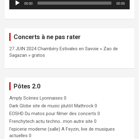
00:00
00:00
audio
Concerts à ne pas rater
27 JUIN 2024 Chambéry Estivales en Savoie « Zao de
Sagazan » gratos
Pôtes 2.0
Amply
Scènes Lyonnaises 0
Dark Globe
site de music plutôt Mathrock 0
EOSHD
Du matos pour filmer des concerts 0
Frenchytech
actu techno…mon autre site 0
l'epicerie moderne (salle)
A Feyzin, live de musiques
actuelles 0