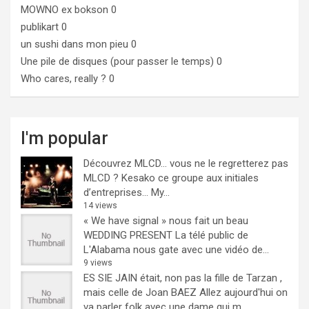
MOWNO ex bokson
0
publikart
0
un sushi dans mon pieu
0
Une pile de disques (pour passer le temps)
0
Who cares, really ?
0
I'm popular
Découvrez MLCD… vous ne le regretterez pas
MLCD ? Kesako ce groupe aux initiales
d’entreprises… My...
14 views
« We have signal » nous fait un beau
WEDDING PRESENT
La télé public de
L'Alabama nous gate avec une vidéo de...
9 views
ES SIE JAIN était, non pas la fille de Tarzan ,
mais celle de Joan BAEZ
Allez aujourd'hui on
va parler folk avec une dame qui m...