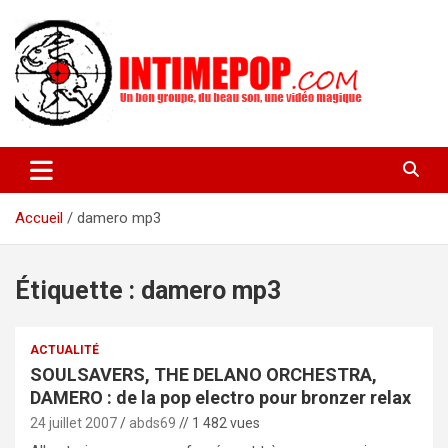
Aller
au
contenu
Un blog avec des sessions live filmées de concerts de musiques
intimepop.com
actuelles pop rock, post-rock, indé sur Lyon. rock pop concert
lyon
Accueil
damero mp3
Étiquette :
damero mp3
ACTUALITÉ
SOULSAVERS, THE DELANO ORCHESTRA,
DAMERO : de la pop electro pour bronzer relax
24 juillet 2007
abds69
// 1 482 vues