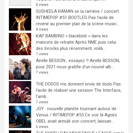
8 views
SUSHEELA RAMAN se la ramène / concert
INTIMEPOP #51 BOOTLEG
Pas facile de
revenir au premier plan de la scène music...
8 views
KAP BAMBINO « blacklisté » dans les
maisons de retraite
Après NME puis celui
des Inrocks plus récemment, voilà...
7 views
Airelle BESSON , essayez !!
Airelle BESSON,
pour 2021 nous gratifie d'un nouvel alb...
7 views
THE DODOS me donnent envie de dodo
Pas
facile de réaliser une session The Interface,
l'amb...
7 views
JOY : nouvelle planète tournant autour de
Venus / INTIMEPOP #55
Ce soir là Agnès
OBEL avait annulé son concert, laissan...
6 views