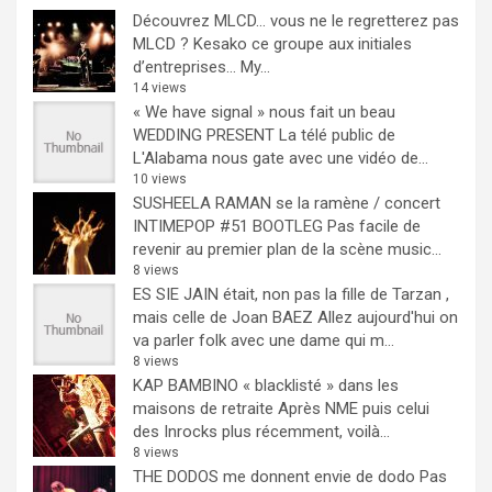
Découvrez MLCD… vous ne le regretterez pas
MLCD ? Kesako ce groupe aux initiales
d’entreprises… My...
14 views
« We have signal » nous fait un beau
WEDDING PRESENT
La télé public de
L'Alabama nous gate avec une vidéo de...
10 views
SUSHEELA RAMAN se la ramène / concert
INTIMEPOP #51 BOOTLEG
Pas facile de
revenir au premier plan de la scène music...
8 views
ES SIE JAIN était, non pas la fille de Tarzan ,
mais celle de Joan BAEZ
Allez aujourd'hui on
va parler folk avec une dame qui m...
8 views
KAP BAMBINO « blacklisté » dans les
maisons de retraite
Après NME puis celui
des Inrocks plus récemment, voilà...
8 views
THE DODOS me donnent envie de dodo
Pas