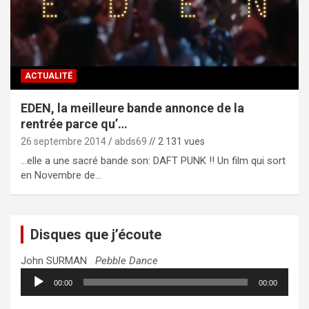
ACTUALITÉ
EDEN, la meilleure bande annonce de la
rentrée parce qu’…
26 septembre 2014
abds69
// 2 131 vues
…elle a une sacré bande son: DAFT PUNK !! Un film qui sort
en Novembre de…
Disques que j’écoute
John SURMAN
Pebble Dance
Lecteur
00:00
00:00
audio