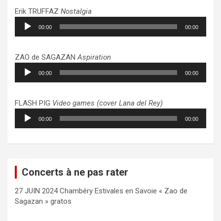
Erik TRUFFAZ
Nostalgia
Lecteur
00:00
00:00
audio
ZAO de SAGAZAN
Aspiration
Lecteur
00:00
00:00
audio
FLASH PIG
Video games (cover Lana del Rey)
Lecteur
00:00
00:00
audio
Concerts à ne pas rater
27 JUIN 2024 Chambéry Estivales en Savoie « Zao de
Sagazan » gratos