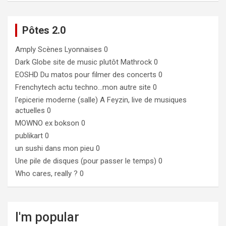
Pôtes 2.0
Amply
Scènes Lyonnaises 0
Dark Globe
site de music plutôt Mathrock 0
EOSHD
Du matos pour filmer des concerts 0
Frenchytech
actu techno…mon autre site 0
l'epicerie moderne (salle)
A Feyzin, live de musiques
actuelles 0
MOWNO ex bokson
0
publikart
0
un sushi dans mon pieu
0
Une pile de disques (pour passer le temps)
0
Who cares, really ?
0
I'm popular