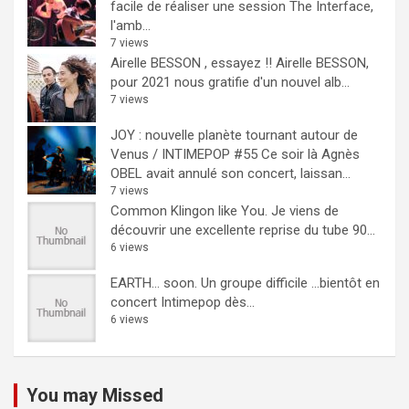
facile de réaliser une session The Interface,
l'amb...
7 views
Airelle BESSON , essayez !!
Airelle BESSON,
pour 2021 nous gratifie d'un nouvel alb...
7 views
JOY : nouvelle planète tournant autour de
Venus / INTIMEPOP #55
Ce soir là Agnès
OBEL avait annulé son concert, laissan...
7 views
Common Klingon like You.
Je viens de
découvrir une excellente reprise du tube 90...
6 views
EARTH… soon.
Un groupe difficile ...bientôt en
concert Intimepop dès...
6 views
You may Missed