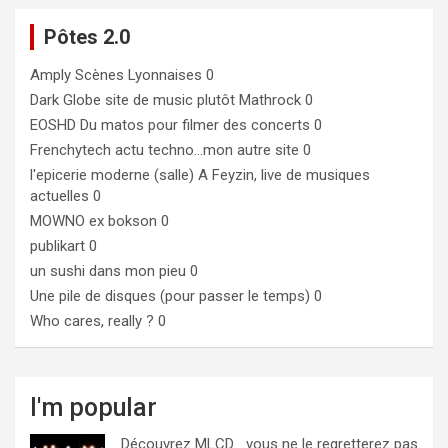
Pôtes 2.0
Amply
Scènes Lyonnaises 0
Dark Globe
site de music plutôt Mathrock 0
EOSHD
Du matos pour filmer des concerts 0
Frenchytech
actu techno…mon autre site 0
l'epicerie moderne (salle)
A Feyzin, live de musiques
actuelles 0
MOWNO ex bokson
0
publikart
0
un sushi dans mon pieu
0
Une pile de disques (pour passer le temps)
0
Who cares, really ?
0
I'm popular
Découvrez MLCD… vous ne le regretterez pas