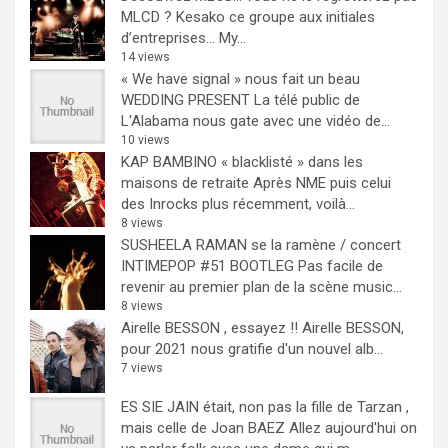
MLCD ? Kesako ce groupe aux initiales
d’entreprises… My...
14 views
« We have signal » nous fait un beau
WEDDING PRESENT
La télé public de
L'Alabama nous gate avec une vidéo de...
10 views
KAP BAMBINO « blacklisté » dans les
maisons de retraite
Après NME puis celui
des Inrocks plus récemment, voilà...
8 views
SUSHEELA RAMAN se la ramène / concert
INTIMEPOP #51 BOOTLEG
Pas facile de
revenir au premier plan de la scène music...
8 views
Airelle BESSON , essayez !!
Airelle BESSON,
pour 2021 nous gratifie d'un nouvel alb...
7 views
ES SIE JAIN était, non pas la fille de Tarzan ,
mais celle de Joan BAEZ
Allez aujourd'hui on