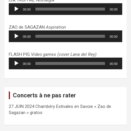
Lecteur
00:00
00:00
audio
ZAO de SAGAZAN
Aspiration
Lecteur
00:00
00:00
audio
FLASH PIG
Video games (cover Lana del Rey)
Lecteur
00:00
00:00
audio
Concerts à ne pas rater
27 JUIN 2024 Chambéry Estivales en Savoie « Zao de
Sagazan » gratos