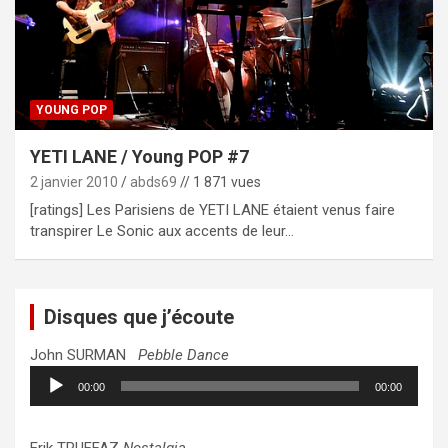
YOUNG POP
YETI LANE / Young POP #7
2 janvier 2010
abds69
// 1 871 vues
[ratings] Les Parisiens de YETI LANE étaient venus faire
transpirer Le Sonic aux accents de leur…
Disques que j’écoute
John SURMAN
Pebble Dance
Lecteur
00:00
00:00
audio
Erik TRUFFAZ
Nostalgia