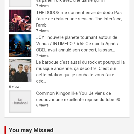
va parler folk avec une dame qui m...
7 views
THE DODOS me donnent envie de dodo
Pas
facile de réaliser une session The Interface,
l'amb...
7 views
JOY : nouvelle planète tournant autour de
Venus / INTIMEPOP #55
Ce soir là Agnès
OBEL avait annulé son concert, laissan...
7 views
Le baroque c’est aussi du rock et pourquoi la
musique ancienne, ça décoiffe.
C'est sur
cette citation que je souhaite vous faire
déc...
6 views
Common Klingon like You.
Je viens de
découvrir une excellente reprise du tube 90...
6 views
You may Missed