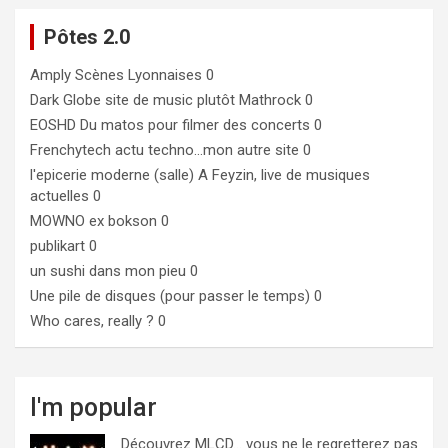
Pôtes 2.0
Amply
Scènes Lyonnaises 0
Dark Globe
site de music plutôt Mathrock 0
EOSHD
Du matos pour filmer des concerts 0
Frenchytech
actu techno…mon autre site 0
l'epicerie moderne (salle)
A Feyzin, live de musiques
actuelles 0
MOWNO ex bokson
0
publikart
0
un sushi dans mon pieu
0
Une pile de disques (pour passer le temps)
0
Who cares, really ?
0
I'm popular
Découvrez MLCD… vous ne le regretterez pas