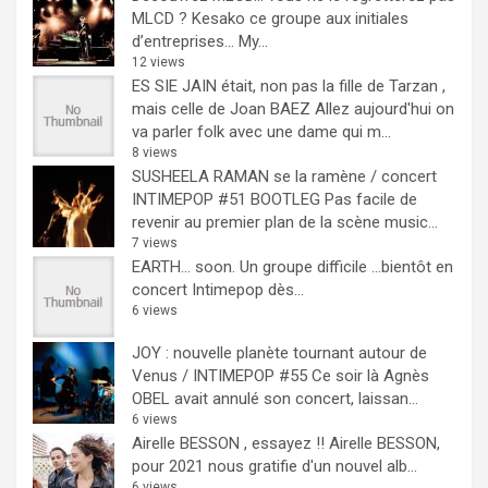
MLCD ? Kesako ce groupe aux initiales
d’entreprises… My...
12 views
ES SIE JAIN était, non pas la fille de Tarzan ,
mais celle de Joan BAEZ
Allez aujourd'hui on
va parler folk avec une dame qui m...
8 views
SUSHEELA RAMAN se la ramène / concert
INTIMEPOP #51 BOOTLEG
Pas facile de
revenir au premier plan de la scène music...
7 views
EARTH… soon.
Un groupe difficile ...bientôt en
concert Intimepop dès...
6 views
JOY : nouvelle planète tournant autour de
Venus / INTIMEPOP #55
Ce soir là Agnès
OBEL avait annulé son concert, laissan...
6 views
Airelle BESSON , essayez !!
Airelle BESSON,
pour 2021 nous gratifie d'un nouvel alb...
6 views