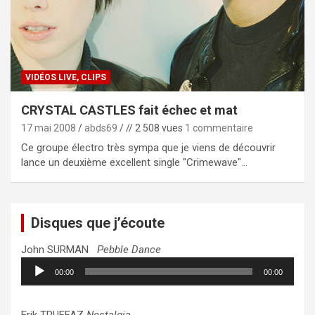
VIDÉOS LIVE, CLIPS
CRYSTAL CASTLES fait échec et mat
17 mai 2008
abds69
// 2 508 vues
1 commentaire
Ce groupe électro très sympa que je viens de découvrir
lance un deuxième excellent single "Crimewave"…
Disques que j’écoute
John SURMAN
Pebble Dance
Lecteur
00:00
00:00
audio
Erik TRUFFAZ
Nostalgia