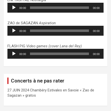
Lecteur
00:00
00:00
audio
ZAO de SAGAZAN
Aspiration
Lecteur
00:00
00:00
audio
FLASH PIG
Video games (cover Lana del Rey)
Lecteur
00:00
00:00
audio
Concerts à ne pas rater
27 JUIN 2024 Chambéry Estivales en Savoie « Zao de
Sagazan » gratos