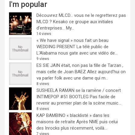
I'm popular
Découvrez MLCD… vous ne le regretterez pas
MLCD ? Kesako ce groupe aux initiales
d’entreprises… My...
14 views
« We have signal » nous fait un beau
WEDDING PRESENT
La télé public de
L'Alabama nous gate avec une vidéo de...
9 views
ES SIE JAIN était, non pas la fille de Tarzan ,
mais celle de Joan BAEZ
Allez aujourd'hui on
va parler folk avec une dame qui m...
8 views
SUSHEELA RAMAN se la ramène / concert
INTIMEPOP #51 BOOTLEG
Pas facile de
revenir au premier plan de la scène music...
8 views
KAP BAMBINO « blacklisté » dans les
maisons de retraite
Après NME puis celui
des Inrocks plus récemment, voilà...
7 views