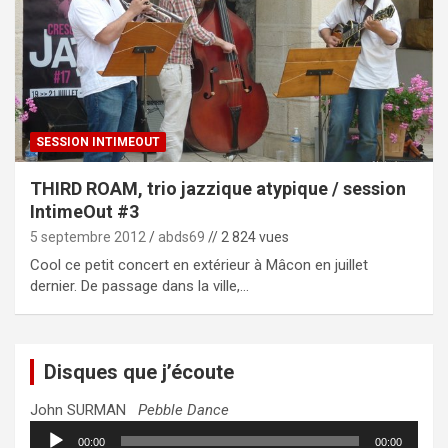
SESSION INTIMEOUT
THIRD ROAM, trio jazzique atypique / session
IntimeOut #3
5 septembre 2012
abds69
// 2 824 vues
Cool ce petit concert en extérieur à Mâcon en juillet
dernier. De passage dans la ville,…
Disques que j’écoute
John SURMAN
Pebble Dance
Lecteur
00:00
00:00