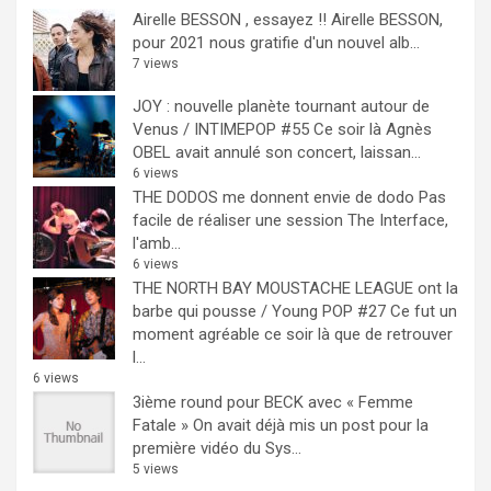
Airelle BESSON , essayez !!
Airelle BESSON,
pour 2021 nous gratifie d'un nouvel alb...
7 views
JOY : nouvelle planète tournant autour de
Venus / INTIMEPOP #55
Ce soir là Agnès
OBEL avait annulé son concert, laissan...
6 views
THE DODOS me donnent envie de dodo
Pas
facile de réaliser une session The Interface,
l'amb...
6 views
THE NORTH BAY MOUSTACHE LEAGUE ont la
barbe qui pousse / Young POP #27
Ce fut un
moment agréable ce soir là que de retrouver
l...
6 views
3ième round pour BECK avec « Femme
Fatale »
On avait déjà mis un post pour la
première vidéo du Sys...
5 views