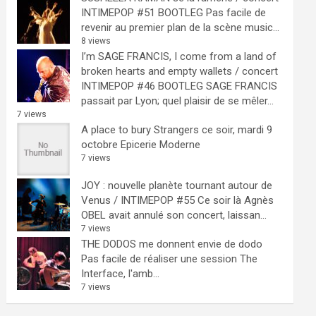
INTIMEPOP #51 BOOTLEG
Pas facile de
revenir au premier plan de la scène music...
8 views
I’m SAGE FRANCIS, I come from a land of
broken hearts and empty wallets / concert
INTIMEPOP #46 BOOTLEG
SAGE FRANCIS
passait par Lyon; quel plaisir de se mêler...
7 views
A place to bury Strangers ce soir, mardi 9
octobre Epicerie Moderne
7 views
JOY : nouvelle planète tournant autour de
Venus / INTIMEPOP #55
Ce soir là Agnès
OBEL avait annulé son concert, laissan...
7 views
THE DODOS me donnent envie de dodo
Pas facile de réaliser une session The
Interface, l'amb...
7 views