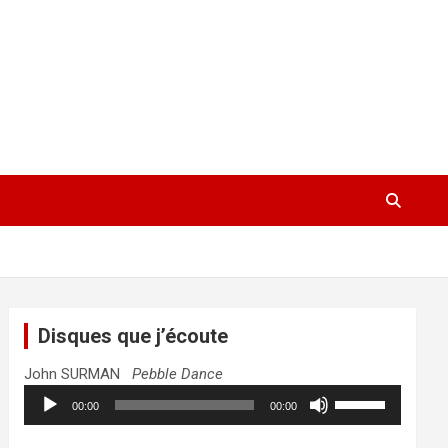
Disques que j’écoute
John SURMAN
Pebble Dance
Lecteur
Utilisez
00:00
00:00
audio
les
flèches