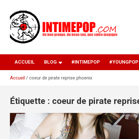
Aller
au
contenu
Un blog avec des sessions live filmées de concerts de
intimepop.com
musiques actuelles pop rock, post-rock, indé sur Lyon. rock po
concert lyon
ACCUEIL
BLOG
#INTIMEPOP
#YOUNGPOP
Accueil
coeur de pirate reprise phoenix
Étiquette :
coeur de pirate repris