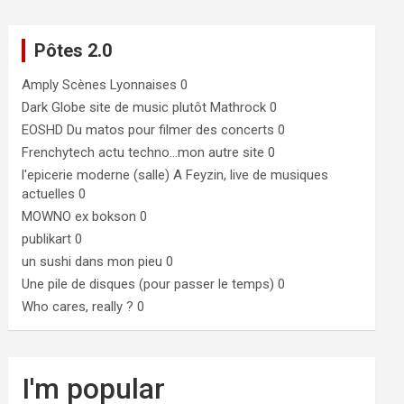
Pôtes 2.0
Amply
Scènes Lyonnaises 0
Dark Globe
site de music plutôt Mathrock 0
EOSHD
Du matos pour filmer des concerts 0
Frenchytech
actu techno…mon autre site 0
l'epicerie moderne (salle)
A Feyzin, live de musiques
actuelles 0
MOWNO ex bokson
0
publikart
0
un sushi dans mon pieu
0
Une pile de disques (pour passer le temps)
0
Who cares, really ?
0
I'm popular