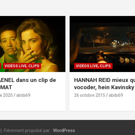
VIDÉOS LIVE, CLIPS
VIDÉOS LIVE, CLIPS
ENEL dans un clip de
HANNAH REID mieux q
OMAT
vocoder, hein Kavinsky 
e 2020
abds69
26 octobre 2015
abds69
Fièrement propulsé par :
WordPress