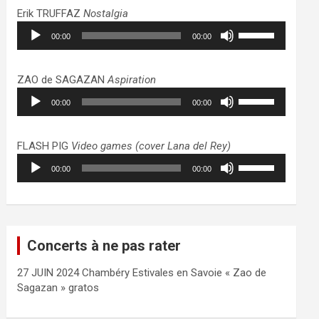
haut/bas
Erik TRUFFAZ
Nostalgia
pour
Lecteur
Utilisez
augmenter
00:00
00:00
audio
les
ou
flèches
diminuer
haut/bas
ZAO de SAGAZAN
Aspiration
le
pour
Lecteur
Utilisez
volume.
augmenter
00:00
00:00
audio
les
ou
flèches
diminuer
haut/bas
FLASH PIG
Video games (cover Lana del Rey)
le
pour
Lecteur
Utilisez
volume.
augmenter
00:00
00:00
audio
les
ou
flèches
diminuer
haut/bas
le
pour
volume.
augmenter
Concerts à ne pas rater
ou
diminuer
27 JUIN 2024 Chambéry Estivales en Savoie « Zao de
le
Sagazan » gratos
volume.