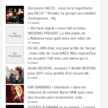
Découvrez MLCD… vous ne le regretterez
pas
MLCD ? Kesako ce groupe aux initiales
d’entreprises… My...
14 views
« We have signal » nous fait un beau
WEDDING PRESENT
La télé public de
L'Alabama nous gate avec une vidéo de...
10 views
ES SIE JAIN était, non pas la fille de Tarzan
, mais celle de Joan BAEZ
Allez aujourd'hui
on va parler folk avec une dame qui m...
9 views
Airelle BESSON , essayez !!
Airelle BESSON,
pour 2021 nous gratifie d'un nouvel alb...
8 views
KAP BAMBINO « blacklisté » dans les
maisons de retraite
Après NME puis celui
des Inrocks plus récemment, voilà...
8 views
SUSHEELA RAMAN se la ramène / concert