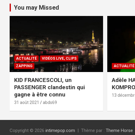
You may Missed
ACTUALITÉ
VIDÉOS LIVE, CLIPS
ZAPPING
ACTUALITÉ
KID FRANCESCOLI, un
Adèle HA
PASSENGER clandestin qui
KOMPR
gagne à être connu
13 décembr
31 août 2021
abds69
Copyright © 2026
intimepop.com
Thème par :
Theme Horse