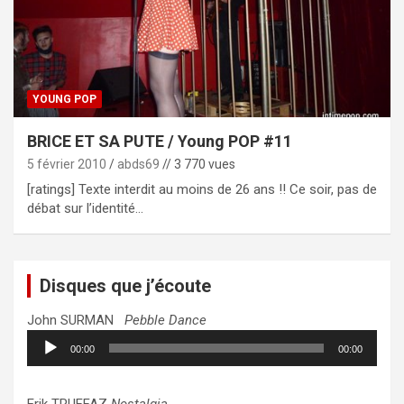
YOUNG POP
BRICE ET SA PUTE / Young POP #11
5 février 2010
abds69
// 3 770 vues
[ratings] Texte interdit au moins de 26 ans !! Ce soir, pas de
débat sur l’identité…
Disques que j’écoute
John SURMAN
Pebble Dance
Lecteur
00:00
00:00
audio
Erik TRUFFAZ
Nostalgia