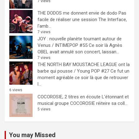
7 views
THE DODOS me donnent envie de dodo
Pas
facile de réaliser une session The Interface,
l'amb...
7 views
JOY : nouvelle planète tournant autour de
Venus / INTIMEPOP #55
Ce soir là Agnès
OBEL avait annulé son concert, laissan...
7 views
THE NORTH BAY MOUSTACHE LEAGUE ont la
barbe qui pousse / Young POP #27
Ce fut un
moment agréable ce soir là que de retrouver
l...
6 views
COCOROSIE, 2 titres en écoute
L'étonnant et
musical groupe COCOROSIE réiteire sa coll...
5 views
You may Missed