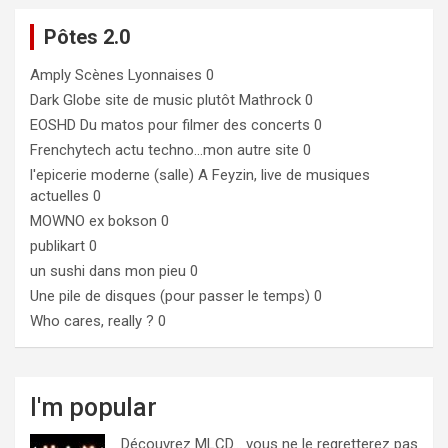
Pôtes 2.0
Amply
Scènes Lyonnaises 0
Dark Globe
site de music plutôt Mathrock 0
EOSHD
Du matos pour filmer des concerts 0
Frenchytech
actu techno…mon autre site 0
l'epicerie moderne (salle)
A Feyzin, live de musiques
actuelles 0
MOWNO ex bokson
0
publikart
0
un sushi dans mon pieu
0
Une pile de disques (pour passer le temps)
0
Who cares, really ?
0
I'm popular
Découvrez MLCD… vous ne le regretterez pas