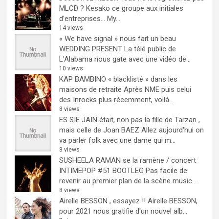
MLCD ? Kesako ce groupe aux initiales
d’entreprises… My...
14 views
« We have signal » nous fait un beau
WEDDING PRESENT
La télé public de
L'Alabama nous gate avec une vidéo de...
10 views
KAP BAMBINO « blacklisté » dans les
maisons de retraite
Après NME puis celui
des Inrocks plus récemment, voilà...
8 views
ES SIE JAIN était, non pas la fille de Tarzan ,
mais celle de Joan BAEZ
Allez aujourd'hui on
va parler folk avec une dame qui m...
8 views
SUSHEELA RAMAN se la ramène / concert
INTIMEPOP #51 BOOTLEG
Pas facile de
revenir au premier plan de la scène music...
8 views
Airelle BESSON , essayez !!
Airelle BESSON,
pour 2021 nous gratifie d'un nouvel alb...