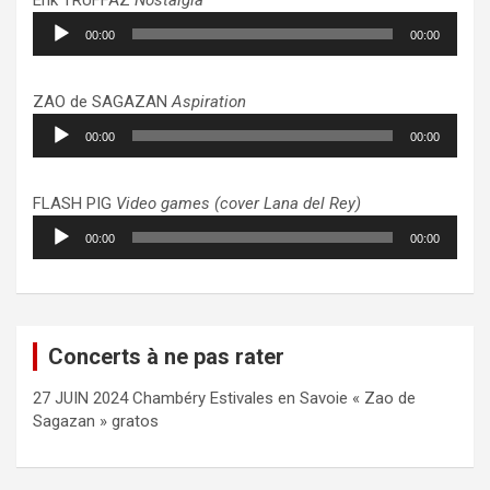
Lecteur
00:00
00:00
audio
ZAO de SAGAZAN
Aspiration
Lecteur
00:00
00:00
audio
FLASH PIG
Video games (cover Lana del Rey)
Lecteur
00:00
00:00
audio
Concerts à ne pas rater
27 JUIN 2024 Chambéry Estivales en Savoie « Zao de
Sagazan » gratos