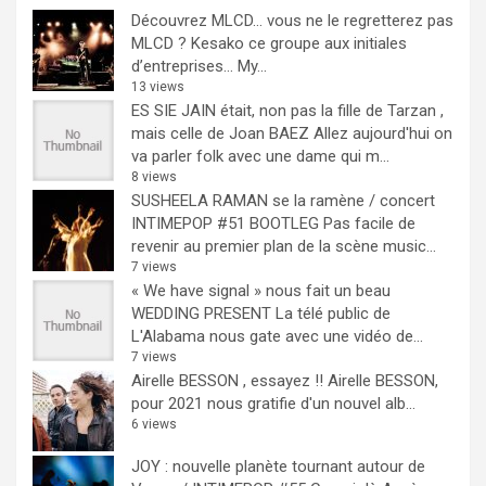
Découvrez MLCD… vous ne le regretterez pas
MLCD ? Kesako ce groupe aux initiales
d’entreprises… My...
13 views
ES SIE JAIN était, non pas la fille de Tarzan ,
mais celle de Joan BAEZ
Allez aujourd'hui on
va parler folk avec une dame qui m...
8 views
SUSHEELA RAMAN se la ramène / concert
INTIMEPOP #51 BOOTLEG
Pas facile de
revenir au premier plan de la scène music...
7 views
« We have signal » nous fait un beau
WEDDING PRESENT
La télé public de
L'Alabama nous gate avec une vidéo de...
7 views
Airelle BESSON , essayez !!
Airelle BESSON,
pour 2021 nous gratifie d'un nouvel alb...
6 views
JOY : nouvelle planète tournant autour de