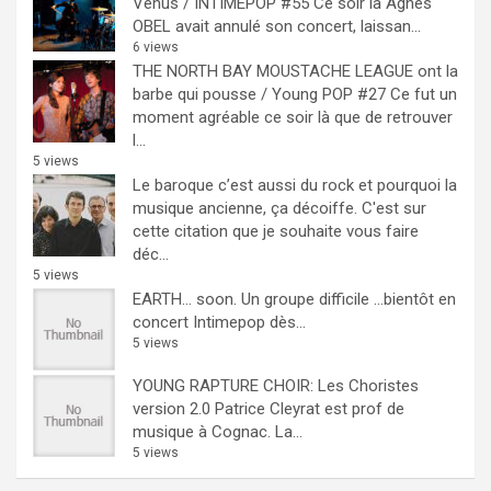
Venus / INTIMEPOP #55
Ce soir là Agnès
OBEL avait annulé son concert, laissan...
6 views
THE NORTH BAY MOUSTACHE LEAGUE ont la
barbe qui pousse / Young POP #27
Ce fut un
moment agréable ce soir là que de retrouver
l...
5 views
Le baroque c’est aussi du rock et pourquoi la
musique ancienne, ça décoiffe.
C'est sur
cette citation que je souhaite vous faire
déc...
5 views
EARTH… soon.
Un groupe difficile ...bientôt en
concert Intimepop dès...
5 views
YOUNG RAPTURE CHOIR: Les Choristes
version 2.0
Patrice Cleyrat est prof de
musique à Cognac. La...
5 views