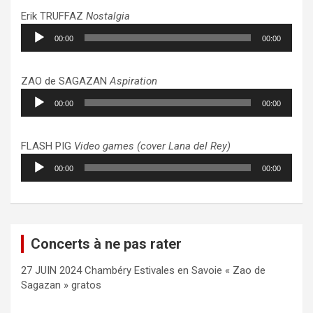
Erik TRUFFAZ
Nostalgia
Lecteur
00:00
00:00
audio
ZAO de SAGAZAN
Aspiration
Lecteur
00:00
00:00
audio
FLASH PIG
Video games (cover Lana del Rey)
Lecteur
00:00
00:00
audio
Concerts à ne pas rater
27 JUIN 2024 Chambéry Estivales en Savoie « Zao de
Sagazan » gratos