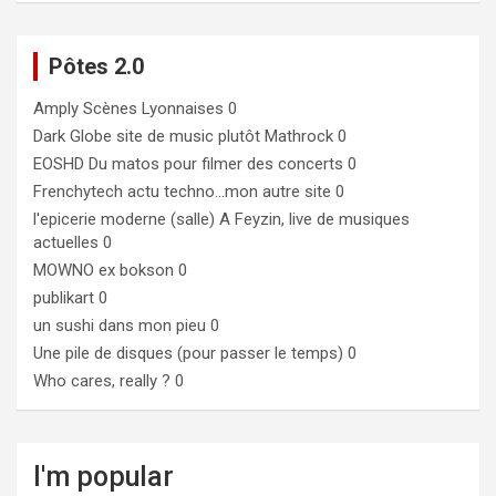
Pôtes 2.0
Amply
Scènes Lyonnaises 0
Dark Globe
site de music plutôt Mathrock 0
EOSHD
Du matos pour filmer des concerts 0
Frenchytech
actu techno…mon autre site 0
l'epicerie moderne (salle)
A Feyzin, live de musiques
actuelles 0
MOWNO ex bokson
0
publikart
0
un sushi dans mon pieu
0
Une pile de disques (pour passer le temps)
0
Who cares, really ?
0
I'm popular