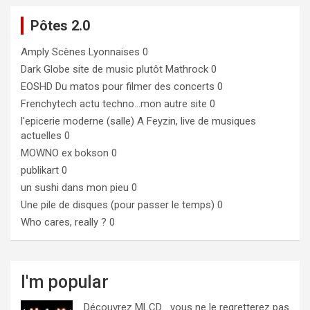
Pôtes 2.0
Amply
Scènes Lyonnaises 0
Dark Globe
site de music plutôt Mathrock 0
EOSHD
Du matos pour filmer des concerts 0
Frenchytech
actu techno…mon autre site 0
l'epicerie moderne (salle)
A Feyzin, live de musiques
actuelles 0
MOWNO ex bokson
0
publikart
0
un sushi dans mon pieu
0
Une pile de disques (pour passer le temps)
0
Who cares, really ?
0
I'm popular
Découvrez MLCD… vous ne le regretterez pas