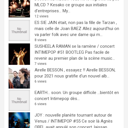
MLCD ? Kesako ce groupe aux initiales
d’entreprises… My...
12 views
ES SIE JAIN était, non pas la fille de Tarzan ,
mais celle de Joan BAEZ
Allez aujourd'hui on
va parler folk avec une dame qui m...
8 views
SUSHEELA RAMAN se la ramène / concert
INTIMEPOP #51 BOOTLEG
Pas facile de
revenir au premier plan de la scène music...
7 views
Airelle BESSON , essayez !!
Airelle BESSON,
pour 2021 nous gratifie d'un nouvel alb...
6 views
EARTH… soon.
Un groupe difficile ...bientôt en
concert Intimepop dès...
6 views
JOY : nouvelle planète tournant autour de
Venus / INTIMEPOP #55
Ce soir là Agnès
OBEL avait annulé son concert, laissan...