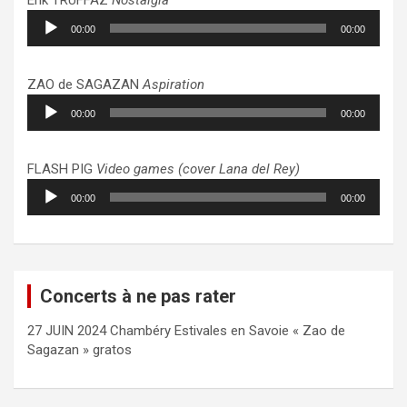
Lecteur
00:00
00:00
audio
ZAO de SAGAZAN
Aspiration
Lecteur
00:00
00:00
audio
FLASH PIG
Video games (cover Lana del Rey)
Lecteur
00:00
00:00
audio
Concerts à ne pas rater
27 JUIN 2024 Chambéry Estivales en Savoie « Zao de
Sagazan » gratos