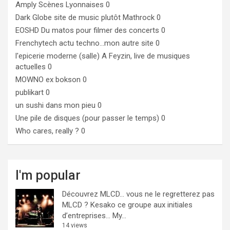
Amply
Scènes Lyonnaises 0
Dark Globe
site de music plutôt Mathrock 0
EOSHD
Du matos pour filmer des concerts 0
Frenchytech
actu techno…mon autre site 0
l'epicerie moderne (salle)
A Feyzin, live de musiques
actuelles 0
MOWNO ex bokson
0
publikart
0
un sushi dans mon pieu
0
Une pile de disques (pour passer le temps)
0
Who cares, really ?
0
I'm popular
Découvrez MLCD… vous ne le regretterez pas
MLCD ? Kesako ce groupe aux initiales
d’entreprises… My...
14 views