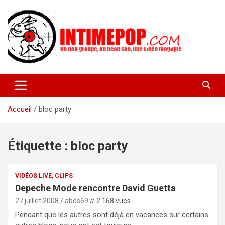
Aller
au
contenu
Un blog avec des sessions live filmées de concerts de musiques
intimepop.com
actuelles pop rock, post-rock, indé sur Lyon. rock pop concert
lyon
Accueil
bloc party
Étiquette :
bloc party
VIDÉOS LIVE, CLIPS
Depeche Mode rencontre David Guetta
27 juillet 2008
abds69
// 2 168 vues
Pendant que les autres sont déjà en vacances sur certains