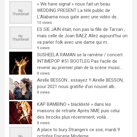
« We have signal » nous fait un beau
WEDDING PRESENT
La télé public de
L'Alabama nous gate avec une vidéo de...
10 views
ES SIE JAIN était, non pas la fille de Tarzan ,
mais celle de Joan BAEZ
Allez aujourd'hui on
va parler folk avec une dame qui m...
9 views
SUSHEELA RAMAN se la ramène / concert
INTIMEPOP #51 BOOTLEG
Pas facile de
revenir au premier plan de la scène music...
8 views
Airelle BESSON , essayez !!
Airelle BESSON,
pour 2021 nous gratifie d'un nouvel alb...
8 views
KAP BAMBINO « blacklisté » dans les
maisons de retraite
Après NME puis celui
des Inrocks plus récemment, voilà...
8 views
A place to bury Strangers ce soir, mardi 9
octobre Epicerie Moderne