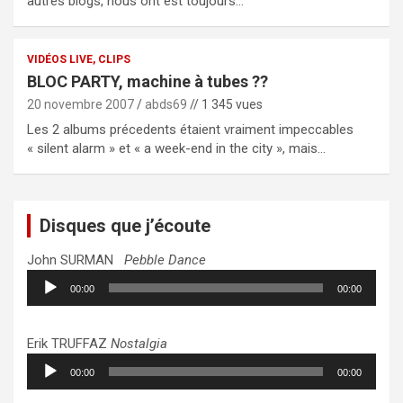
autres blogs, nous ont est toujours…
VIDÉOS LIVE, CLIPS
BLOC PARTY, machine à tubes ??
20 novembre 2007
abds69
// 1 345 vues
Les 2 albums précedents étaient vraiment impeccables
« silent alarm » et « a week-end in the city », mais…
Disques que j’écoute
John SURMAN
Pebble Dance
Lecteur
00:00
00:00
audio
Erik TRUFFAZ
Nostalgia
Lecteur
00:00
00:00
audio