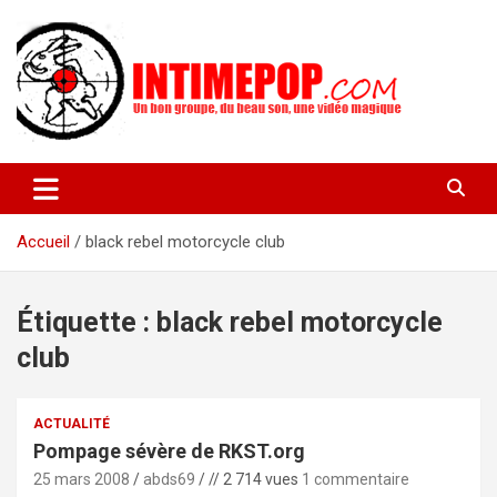
Aller
au
contenu
Un blog avec des sessions live filmées de concerts de musiques
intimepop.com
actuelles pop rock, post-rock, indé sur Lyon. rock pop concert
lyon
Accueil
black rebel motorcycle club
Étiquette :
black rebel motorcycle
club
ACTUALITÉ
Pompage sévère de RKST.org
25 mars 2008
abds69
// 2 714 vues
1 commentaire