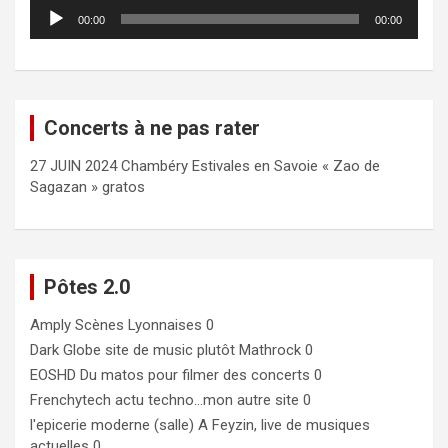
Lecteur
00:00
00:00
audio
Concerts à ne pas rater
27 JUIN 2024 Chambéry Estivales en Savoie « Zao de
Sagazan » gratos
Pôtes 2.0
Amply
Scènes Lyonnaises 0
Dark Globe
site de music plutôt Mathrock 0
EOSHD
Du matos pour filmer des concerts 0
Frenchytech
actu techno…mon autre site 0
l'epicerie moderne (salle)
A Feyzin, live de musiques
actuelles 0