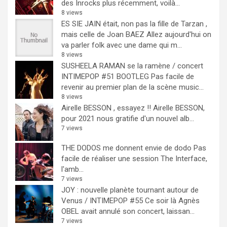
des Inrocks plus récemment, voilà...
8 views
ES SIE JAIN était, non pas la fille de Tarzan ,
mais celle de Joan BAEZ
Allez aujourd'hui on
va parler folk avec une dame qui m...
8 views
SUSHEELA RAMAN se la ramène / concert
INTIMEPOP #51 BOOTLEG
Pas facile de
revenir au premier plan de la scène music...
8 views
Airelle BESSON , essayez !!
Airelle BESSON,
pour 2021 nous gratifie d'un nouvel alb...
7 views
THE DODOS me donnent envie de dodo
Pas
facile de réaliser une session The Interface,
l'amb...
7 views
JOY : nouvelle planète tournant autour de
Venus / INTIMEPOP #55
Ce soir là Agnès
OBEL avait annulé son concert, laissan...
7 views