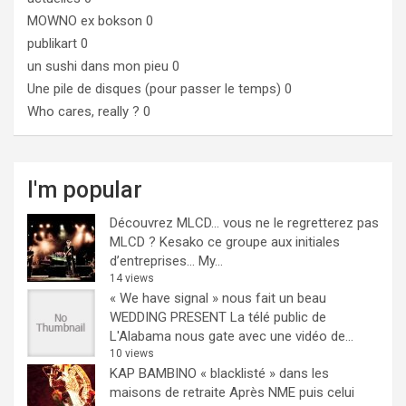
MOWNO ex bokson
0
publikart
0
un sushi dans mon pieu
0
Une pile de disques (pour passer le temps)
0
Who cares, really ?
0
I'm popular
Découvrez MLCD… vous ne le regretterez pas
MLCD ? Kesako ce groupe aux initiales
d’entreprises… My...
14 views
« We have signal » nous fait un beau
WEDDING PRESENT
La télé public de
L'Alabama nous gate avec une vidéo de...
10 views
KAP BAMBINO « blacklisté » dans les
maisons de retraite
Après NME puis celui