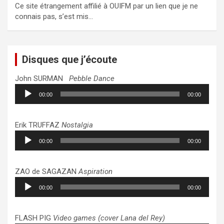
Ce site étrangement affilié à OUIFM par un lien que je ne
connais pas, s’est mis…
Disques que j’écoute
John SURMAN
Pebble Dance
Lecteur
00:00
00:00
audio
Erik TRUFFAZ
Nostalgia
Lecteur
00:00
00:00
audio
ZAO de SAGAZAN
Aspiration
Lecteur
00:00
00:00
audio
FLASH PIG
Video games (cover Lana del Rey)