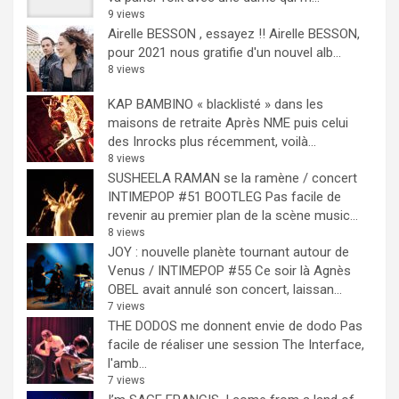
9 views
Airelle BESSON , essayez !!
Airelle BESSON,
pour 2021 nous gratifie d'un nouvel alb...
8 views
KAP BAMBINO « blacklisté » dans les
maisons de retraite
Après NME puis celui
des Inrocks plus récemment, voilà...
8 views
SUSHEELA RAMAN se la ramène / concert
INTIMEPOP #51 BOOTLEG
Pas facile de
revenir au premier plan de la scène music...
8 views
JOY : nouvelle planète tournant autour de
Venus / INTIMEPOP #55
Ce soir là Agnès
OBEL avait annulé son concert, laissan...
7 views
THE DODOS me donnent envie de dodo
Pas
facile de réaliser une session The Interface,
l'amb...
7 views