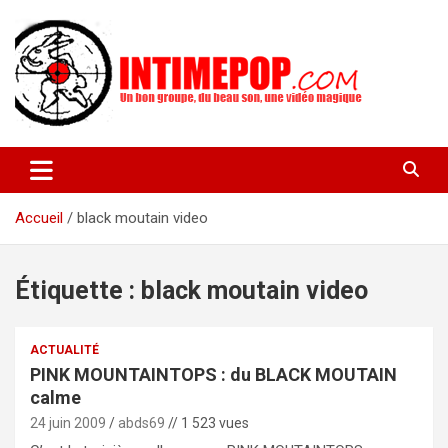
Aller
au
contenu
Un blog avec des sessions live filmées de concerts de musiques
intimepop.com
actuelles pop rock, post-rock, indé sur Lyon. rock pop concert
lyon
Accueil
black moutain video
Étiquette :
black moutain video
ACTUALITÉ
PINK MOUNTAINTOPS : du BLACK MOUTAIN
calme
24 juin 2009
abds69
// 1 523 vues