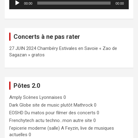
00:00
00:00
audio
Concerts à ne pas rater
27 JUIN 2024 Chambéry Estivales en Savoie « Zao de
Sagazan » gratos
Pôtes 2.0
Amply
Scènes Lyonnaises 0
Dark Globe
site de music plutôt Mathrock 0
EOSHD
Du matos pour filmer des concerts 0
Frenchytech
actu techno…mon autre site 0
l'epicerie moderne (salle)
A Feyzin, live de musiques
actuelles 0