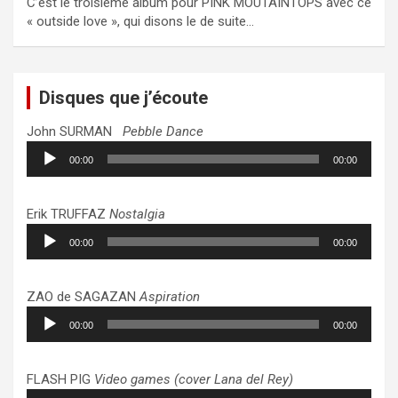
C’est le troisième album pour PINK MOUTAINTOPS avec ce
« outside love », qui disons le de suite…
Disques que j’écoute
John SURMAN
Pebble Dance
Lecteur
00:00
00:00
audio
Erik TRUFFAZ
Nostalgia
Lecteur
00:00
00:00
audio
ZAO de SAGAZAN
Aspiration
Lecteur
00:00
00:00
audio
FLASH PIG
Video games (cover Lana del Rey)
Lecteur