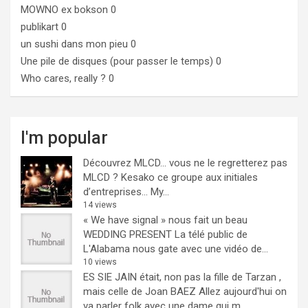
MOWNO ex bokson
0
publikart
0
un sushi dans mon pieu
0
Une pile de disques (pour passer le temps)
0
Who cares, really ?
0
I'm popular
Découvrez MLCD… vous ne le regretterez pas
MLCD ? Kesako ce groupe aux initiales
d’entreprises… My...
14 views
« We have signal » nous fait un beau
WEDDING PRESENT
La télé public de
L'Alabama nous gate avec une vidéo de...
10 views
ES SIE JAIN était, non pas la fille de Tarzan ,
mais celle de Joan BAEZ
Allez aujourd'hui on
va parler folk avec une dame qui m...