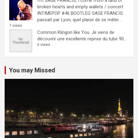
I’m SAGE FRANCIS, I come from a land of
broken hearts and empty wallets / concert
INTIMEPOP #46 BOOTLEG
SAGE FRANCIS
passait par Lyon; quel plaisir de se mêler...
7 views
Common Klingon like You.
Je viens de
découvrir une excellente reprise du tube 90...
6 views
You may Missed