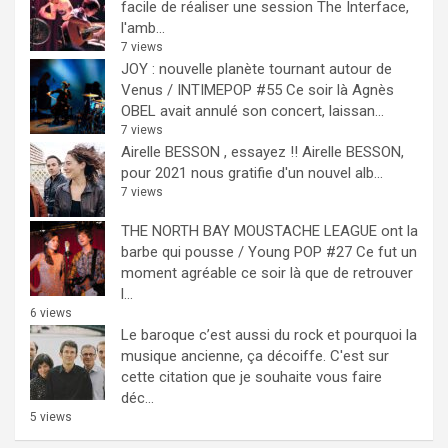
facile de réaliser une session The Interface,
l'amb...
7 views
JOY : nouvelle planète tournant autour de
Venus / INTIMEPOP #55
Ce soir là Agnès
OBEL avait annulé son concert, laissan...
7 views
Airelle BESSON , essayez !!
Airelle BESSON,
pour 2021 nous gratifie d'un nouvel alb...
7 views
THE NORTH BAY MOUSTACHE LEAGUE ont la
barbe qui pousse / Young POP #27
Ce fut un
moment agréable ce soir là que de retrouver
l...
6 views
Le baroque c’est aussi du rock et pourquoi la
musique ancienne, ça décoiffe.
C'est sur
cette citation que je souhaite vous faire
déc...
5 views