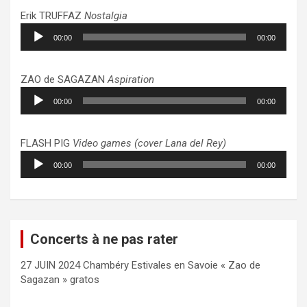
Erik TRUFFAZ
Nostalgia
Lecteur
00:00
00:00
audio
ZAO de SAGAZAN
Aspiration
Lecteur
00:00
00:00
audio
FLASH PIG
Video games (cover Lana del Rey)
Lecteur
00:00
00:00
audio
Concerts à ne pas rater
27 JUIN 2024 Chambéry Estivales en Savoie « Zao de
Sagazan » gratos