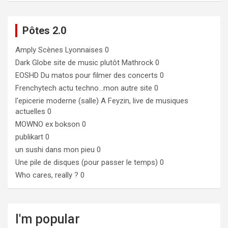
Pôtes 2.0
Amply
Scènes Lyonnaises 0
Dark Globe
site de music plutôt Mathrock 0
EOSHD
Du matos pour filmer des concerts 0
Frenchytech
actu techno…mon autre site 0
l'epicerie moderne (salle)
A Feyzin, live de musiques
actuelles 0
MOWNO ex bokson
0
publikart
0
un sushi dans mon pieu
0
Une pile de disques (pour passer le temps)
0
Who cares, really ?
0
I'm popular