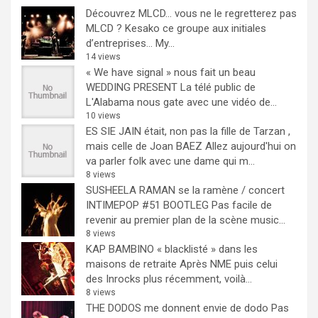
Découvrez MLCD… vous ne le regretterez pas
MLCD ? Kesako ce groupe aux initiales
d’entreprises… My...
14 views
« We have signal » nous fait un beau
WEDDING PRESENT
La télé public de
L'Alabama nous gate avec une vidéo de...
10 views
ES SIE JAIN était, non pas la fille de Tarzan ,
mais celle de Joan BAEZ
Allez aujourd'hui on
va parler folk avec une dame qui m...
8 views
SUSHEELA RAMAN se la ramène / concert
INTIMEPOP #51 BOOTLEG
Pas facile de
revenir au premier plan de la scène music...
8 views
KAP BAMBINO « blacklisté » dans les
maisons de retraite
Après NME puis celui
des Inrocks plus récemment, voilà...
8 views
THE DODOS me donnent envie de dodo
Pas