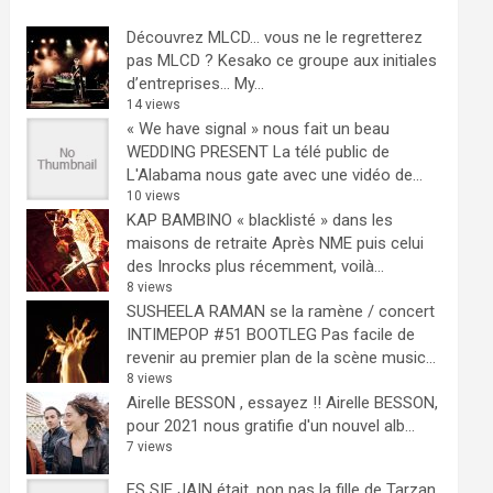
Découvrez MLCD… vous ne le regretterez
pas
MLCD ? Kesako ce groupe aux initiales
d’entreprises… My...
14 views
« We have signal » nous fait un beau
WEDDING PRESENT
La télé public de
L'Alabama nous gate avec une vidéo de...
10 views
KAP BAMBINO « blacklisté » dans les
maisons de retraite
Après NME puis celui
des Inrocks plus récemment, voilà...
8 views
SUSHEELA RAMAN se la ramène / concert
INTIMEPOP #51 BOOTLEG
Pas facile de
revenir au premier plan de la scène music...
8 views
Airelle BESSON , essayez !!
Airelle BESSON,
pour 2021 nous gratifie d'un nouvel alb...
7 views
ES SIE JAIN était, non pas la fille de Tarzan