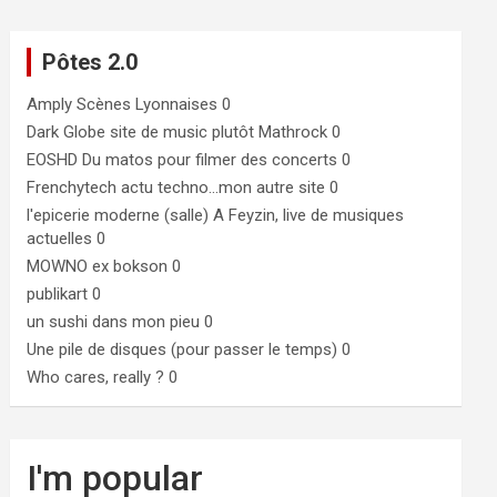
Pôtes 2.0
Amply
Scènes Lyonnaises 0
Dark Globe
site de music plutôt Mathrock 0
EOSHD
Du matos pour filmer des concerts 0
Frenchytech
actu techno…mon autre site 0
l'epicerie moderne (salle)
A Feyzin, live de musiques
actuelles 0
MOWNO ex bokson
0
publikart
0
un sushi dans mon pieu
0
Une pile de disques (pour passer le temps)
0
Who cares, really ?
0
I'm popular