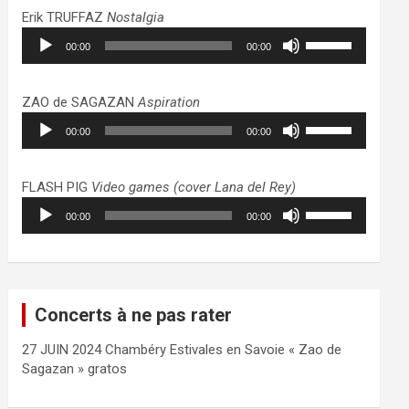
haut/bas
Erik TRUFFAZ
Nostalgia
pour
Lecteur
Utilisez
augmenter
00:00
00:00
audio
les
ou
flèches
diminuer
haut/bas
ZAO de SAGAZAN
Aspiration
le
pour
Lecteur
Utilisez
volume.
augmenter
00:00
00:00
audio
les
ou
flèches
diminuer
haut/bas
FLASH PIG
Video games (cover Lana del Rey)
le
pour
Lecteur
Utilisez
volume.
augmenter
00:00
00:00
audio
les
ou
flèches
diminuer
haut/bas
le
pour
volume.
augmenter
Concerts à ne pas rater
ou
diminuer
27 JUIN 2024 Chambéry Estivales en Savoie « Zao de
le
Sagazan » gratos
volume.