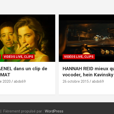
VIDÉOS LIVE, CLIPS
VIDÉOS LIVE, CLIPS
ENEL dans un clip de
HANNAH REID mieux q
OMAT
vocoder, hein Kavinsky 
e 2020
abds69
26 octobre 2015
abds69
Fièrement propulsé par :
WordPress