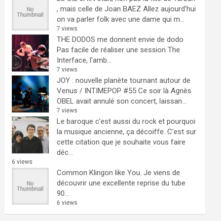
, mais celle de Joan BAEZ
Allez aujourd'hui
on va parler folk avec une dame qui m...
7 views
THE DODOS me donnent envie de dodo
Pas facile de réaliser une session The
Interface, l'amb...
7 views
JOY : nouvelle planète tournant autour de
Venus / INTIMEPOP #55
Ce soir là Agnès
OBEL avait annulé son concert, laissan...
7 views
Le baroque c’est aussi du rock et pourquoi
la musique ancienne, ça décoiffe.
C'est sur
cette citation que je souhaite vous faire
déc...
6 views
Common Klingon like You.
Je viens de
découvrir une excellente reprise du tube
90...
6 views