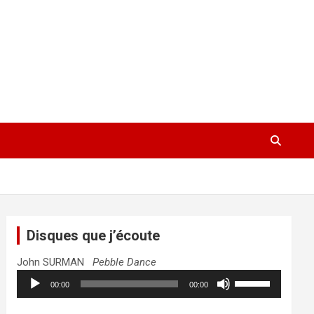
Disques que j’écoute
John SURMAN
Pebble Dance
Lecteur
Utilisez
00:00
00:00
audio
les
flèches