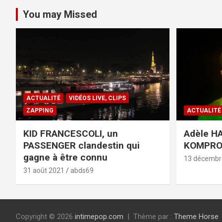
You may Missed
ACTUALITÉ
VIDÉOS LIVE, CLIPS
ZAPPING
ACTUALITÉ
KID FRANCESCOLI, un
Adèle HA
PASSENGER clandestin qui
KOMPR
gagne à être connu
13 décembr
31 août 2021
abds69
Copyright © 2026
intimepop.com
Thème par :
Theme Horse