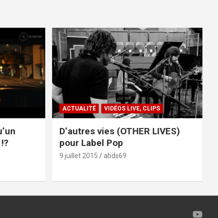
ACTUALITÉ
VIDÉOS LIVE, CLIPS
u’un
D’autres vies (OTHER LIVES)
!?
pour Label Pop
9 juillet 2015
abds69