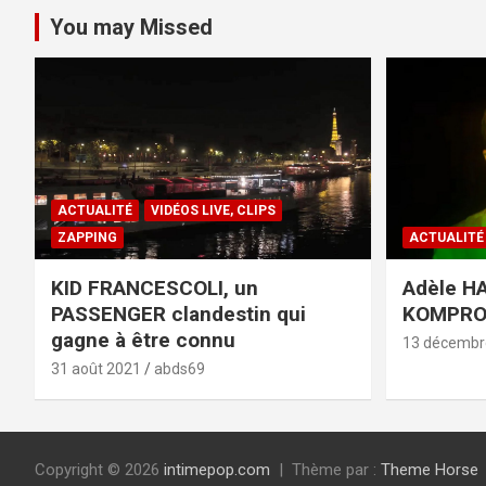
You may Missed
ACTUALITÉ
VIDÉOS LIVE, CLIPS
ZAPPING
ACTUALITÉ
KID FRANCESCOLI, un
Adèle HA
PASSENGER clandestin qui
KOMPR
gagne à être connu
13 décembr
31 août 2021
abds69
Copyright © 2026
intimepop.com
Thème par :
Theme Horse