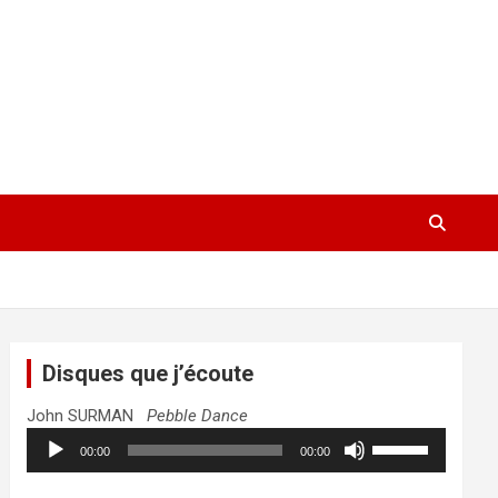
Disques que j’écoute
John SURMAN
Pebble Dance
Lecteur
Utilisez
00:00
00:00
audio
les
flèches