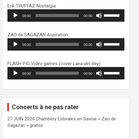
haut/bas
Erik TRUFFAZ
Nostalgia
pour
Lecteur
Utilisez
augmenter
00:00
00:00
audio
les
ou
flèches
diminuer
haut/bas
ZAO de SAGAZAN
Aspiration
le
pour
Lecteur
Utilisez
volume.
augmenter
00:00
00:00
audio
les
ou
flèches
diminuer
haut/bas
FLASH PIG
Video games (cover Lana del Rey)
le
pour
Lecteur
Utilisez
volume.
augmenter
00:00
00:00
audio
les
ou
flèches
diminuer
haut/bas
le
pour
volume.
augmenter
Concerts à ne pas rater
ou
diminuer
27 JUIN 2024 Chambéry Estivales en Savoie « Zao de
le
Sagazan » gratos
volume.