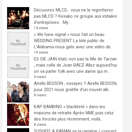
Découvrez MLCD… vous ne le regretterez
pas
MLCD ? Kesako ce groupe aux initiales
d’entreprises… My...
14 views
« We have signal » nous fait un beau
WEDDING PRESENT
La télé public de
L'Alabama nous gate avec une vidéo de...
10 views
ES SIE JAIN était, non pas la fille de Tarzan
, mais celle de Joan BAEZ
Allez aujourd'hui
on va parler folk avec une dame qui m...
9 views
Airelle BESSON , essayez !!
Airelle BESSON,
pour 2021 nous gratifie d'un nouvel alb...
8 views
KAP BAMBINO « blacklisté » dans les
maisons de retraite
Après NME puis celui
des Inrocks plus récemment, voilà...
8 views
SUSHEELA RAMAN se la ramène / concert