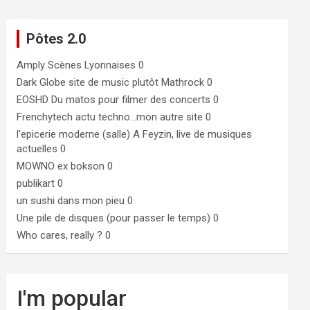
Pôtes 2.0
Amply
Scènes Lyonnaises 0
Dark Globe
site de music plutôt Mathrock 0
EOSHD
Du matos pour filmer des concerts 0
Frenchytech
actu techno…mon autre site 0
l'epicerie moderne (salle)
A Feyzin, live de musiques
actuelles 0
MOWNO ex bokson
0
publikart
0
un sushi dans mon pieu
0
Une pile de disques (pour passer le temps)
0
Who cares, really ?
0
I'm popular