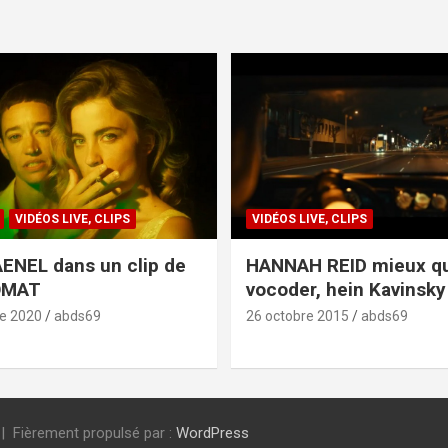
VIDÉOS LIVE, CLIPS
VIDÉOS LIVE, CLIPS
ENEL dans un clip de
HANNAH REID mieux q
OMAT
vocoder, hein Kavinsky 
e 2020
abds69
26 octobre 2015
abds69
Fièrement propulsé par :
WordPress