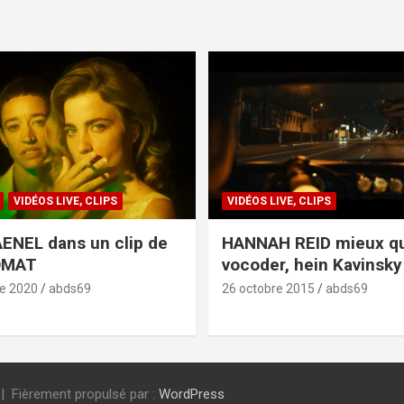
VIDÉOS LIVE, CLIPS
VIDÉOS LIVE, CLIPS
ENEL dans un clip de
HANNAH REID mieux q
OMAT
vocoder, hein Kavinsky 
e 2020
abds69
26 octobre 2015
abds69
Fièrement propulsé par :
WordPress