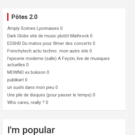
Pôtes 2.0
Amply
Scènes Lyonnaises 0
Dark Globe
site de music plutôt Mathrock 0
EOSHD
Du matos pour filmer des concerts 0
Frenchytech
actu techno…mon autre site 0
l'epicerie moderne (salle)
A Feyzin, live de musiques
actuelles 0
MOWNO ex bokson
0
publikart
0
un sushi dans mon pieu
0
Une pile de disques (pour passer le temps)
0
Who cares, really ?
0
I'm popular