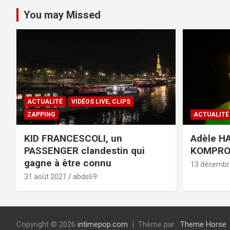
You may Missed
ACTUALITÉ
VIDÉOS LIVE, CLIPS
ZAPPING
ACTUALITÉ
KID FRANCESCOLI, un
Adèle HA
PASSENGER clandestin qui
KOMPR
gagne à être connu
13 décembr
31 août 2021
abds69
Copyright © 2026
intimepop.com
Thème par :
Theme Horse