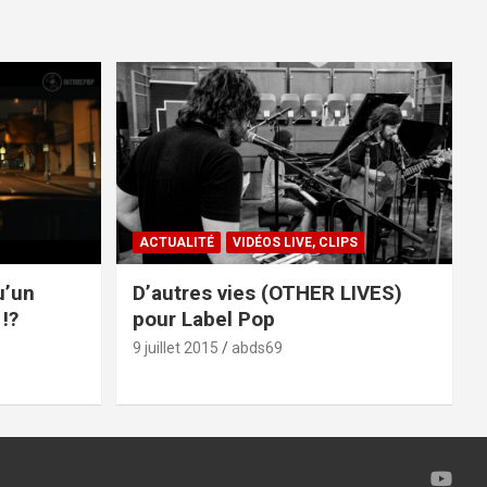
ACTUALITÉ
VIDÉOS LIVE, CLIPS
u’un
D’autres vies (OTHER LIVES)
!?
pour Label Pop
9 juillet 2015
abds69