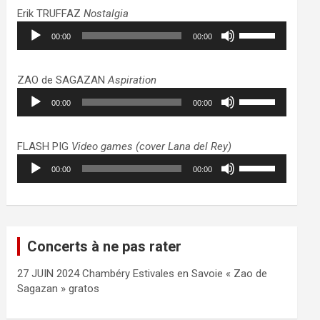
haut/bas
Erik TRUFFAZ
Nostalgia
pour
Lecteur
Utilisez
augmenter
00:00
00:00
audio
les
ou
flèches
diminuer
haut/bas
ZAO de SAGAZAN
Aspiration
le
pour
Lecteur
Utilisez
volume.
augmenter
00:00
00:00
audio
les
ou
flèches
diminuer
haut/bas
FLASH PIG
Video games (cover Lana del Rey)
le
pour
Lecteur
Utilisez
volume.
augmenter
00:00
00:00
audio
les
ou
flèches
diminuer
haut/bas
le
pour
volume.
augmenter
Concerts à ne pas rater
ou
diminuer
27 JUIN 2024 Chambéry Estivales en Savoie « Zao de
le
Sagazan » gratos
volume.