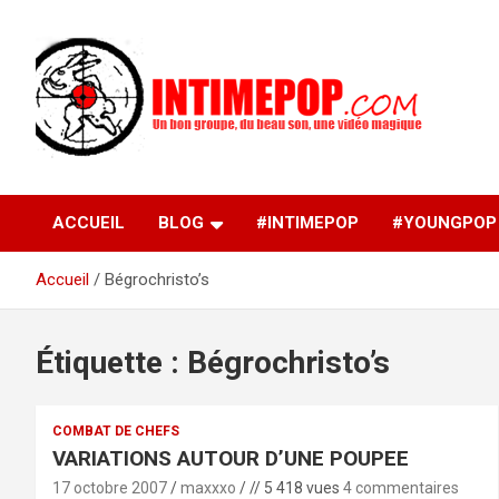
Aller
au
contenu
Un blog avec des sessions live filmées de concerts de
intimepop.com
musiques actuelles pop rock, post-rock, indé sur Lyon. rock po
concert lyon
ACCUEIL
BLOG
#INTIMEPOP
#YOUNGPOP
Accueil
Bégrochristo’s
Étiquette :
Bégrochristo’s
COMBAT DE CHEFS
VARIATIONS AUTOUR D’UNE POUPEE
17 octobre 2007
maxxxo
// 5 418 vues
4 commentaires