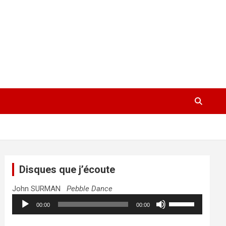
Disques que j’écoute
John SURMAN
Pebble Dance
Lecteur
Utilisez
00:00
00:00
audio
les
flèches