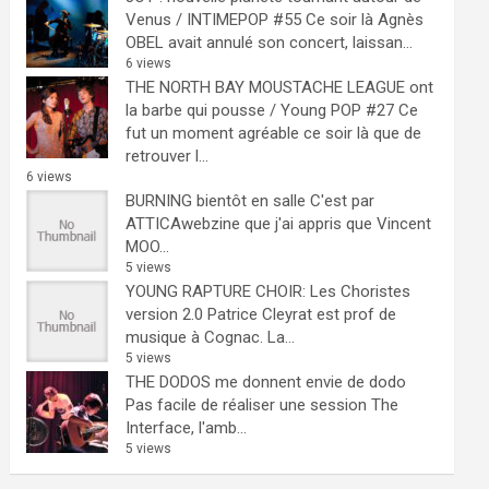
Venus / INTIMEPOP #55
Ce soir là Agnès
OBEL avait annulé son concert, laissan...
6 views
THE NORTH BAY MOUSTACHE LEAGUE ont
la barbe qui pousse / Young POP #27
Ce
fut un moment agréable ce soir là que de
retrouver l...
6 views
BURNING bientôt en salle
C'est par
ATTICAwebzine que j'ai appris que Vincent
MOO...
5 views
YOUNG RAPTURE CHOIR: Les Choristes
version 2.0
Patrice Cleyrat est prof de
musique à Cognac. La...
5 views
THE DODOS me donnent envie de dodo
Pas facile de réaliser une session The
Interface, l'amb...
5 views