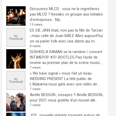
Découvrez MLCD… vous ne le regretterez
pas
MLCD ? Kesako ce groupe aux initiales
d’entreprises… My...
13 views
ES SIE JAIN était, non pas la fille de Tarzan
, mais celle de Joan BAEZ
Allez aujourd'hui
on va parler folk avec une dame qui m...
8 views
SUSHEELA RAMAN se la ramène / concert
INTIMEPOP #51 BOOTLEG
Pas facile de
revenir au premier plan de la scène music...
7 views
« We have signal » nous fait un beau
WEDDING PRESENT
La télé public de
L'Alabama nous gate avec une vidéo de...
7 views
Airelle BESSON , essayez !!
Airelle BESSON,
pour 2021 nous gratifie d'un nouvel alb...
7 views
JOY : nouvelle planète tournant autour de