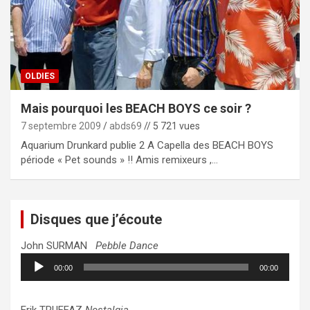
OLDIES
Mais pourquoi les BEACH BOYS ce soir ?
7 septembre 2009
abds69
// 5 721 vues
Aquarium Drunkard publie 2 A Capella des BEACH BOYS
période « Pet sounds » !! Amis remixeurs ,…
Disques que j’écoute
John SURMAN
Pebble Dance
Lecteur
00:00
00:00
audio
Erik TRUFFAZ
Nostalgia