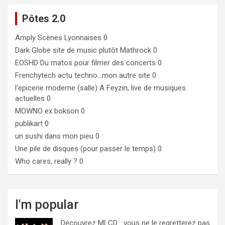
Pôtes 2.0
Amply
Scènes Lyonnaises 0
Dark Globe
site de music plutôt Mathrock 0
EOSHD
Du matos pour filmer des concerts 0
Frenchytech
actu techno…mon autre site 0
l'epicerie moderne (salle)
A Feyzin, live de musiques
actuelles 0
MOWNO ex bokson
0
publikart
0
un sushi dans mon pieu
0
Une pile de disques (pour passer le temps)
0
Who cares, really ?
0
I'm popular
Découvrez MLCD… vous ne le regretterez pas