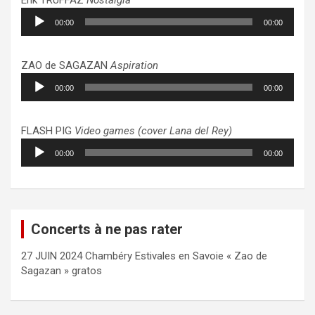
Lecteur
00:00
00:00
audio
ZAO de SAGAZAN
Aspiration
Lecteur
00:00
00:00
audio
FLASH PIG
Video games (cover Lana del Rey)
Lecteur
00:00
00:00
audio
Concerts à ne pas rater
27 JUIN 2024 Chambéry Estivales en Savoie « Zao de
Sagazan » gratos