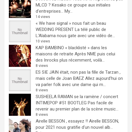
MLCD ? Kesako ce groupe aux initiales
d’entreprises… My...
14 views
« We have signal » nous fait un beau
WEDDING PRESENT
La télé public de
L'Alabama nous gate avec une vidéo de...
10 views
KAP BAMBINO « blacklisté » dans les
maisons de retraite
Après NME puis celui
des Inrocks plus récemment, voilà...
8 views
ES SIE JAIN était, non pas la fille de Tarzan ,
mais celle de Joan BAEZ
Allez aujourd'hui on
va parler folk avec une dame qui m...
8 views
SUSHEELA RAMAN se la ramène / concert
INTIMEPOP #51 BOOTLEG
Pas facile de
revenir au premier plan de la scène music...
8 views
Airelle BESSON , essayez !!
Airelle BESSON,
pour 2021 nous gratifie d'un nouvel alb...